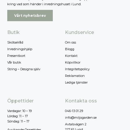
kring vad som händer i inredningshuset i Lund.
Vårt nyhetsbrev
Butik
Kundservice
Skötselråd
Om oss
Inredningshjälp
Blogg
Presentkort
Kontakt
Vår butik
Köpvillkor
String – Designa själv
Integritetspolicy
Reklamation
Lediga tjänster
Öppettider
Kontakta oss
Vardagar: 10 – 19
046-13 01 29
Lördag: 11 – 17
info@miljogarden.se
Söndag: 11 – 17
Avtalsvägen 2
227 61 Lund
Avvikande Öppettider