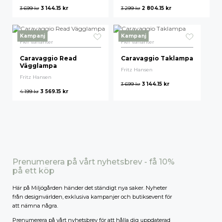
3 699
kr
3 144.15
kr
3 299
kr
2 804.15
kr
Högsta pris
Kampanj
Kampanj
Fler varianter
Fler varianter
Caravaggio Read
Caravaggio Taklampa
Vägglampa
Fritz Hansen
Fritz Hansen
3 699
kr
3 144.15
kr
4 199
kr
3 569.15
kr
Prenumerera på vårt nyhetsbrev - få 10%
på ett köp
Här på Miljögården händer det ständigt nya saker. Nyheter
från designvärlden, exklusiva kampanjer och butiksevent för
att nämna några.
Prenumerera på vårt nyhetsbrev för att hålla dig uppdaterad