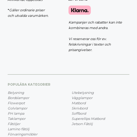
*
Gäller ordinarie priser
och utvalda varumärken.
Kampanjer och rabatter kan inte
kombineras med andra.
Vi reserverar oss för ev.
felskrivningar i texter och
prisangivelser.
POPULÄRA KATEGORIER
Belysning
Utebelysning
Bordslampor
Vägglampor
Flowerpot
Matbord
Golvlampor
Skrivbord
PH lampa
Soffbord
Taklampor
Superellips Matbord
Fåtöljer
Jetson Fåtölj
Lamino fåtölj
Förvaringsmöbler