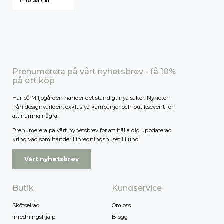
fr.
10 357
kr
Högsta pris
Prenumerera på vårt nyhetsbrev - få 10%
på ett köp
Här på Miljögården händer det ständigt nya saker. Nyheter
från designvärlden, exklusiva kampanjer och butiksevent för
att nämna några.
Prenumerera på vårt nyhetsbrev för att hålla dig uppdaterad
kring vad som händer i inredningshuset i Lund.
Vårt nyhetsbrev
Butik
Kundservice
Skötselråd
Om oss
Inredningshjälp
Blogg