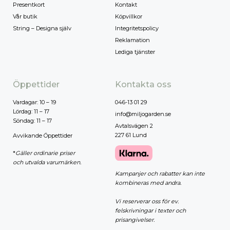
Presentkort
Kontakt
Vår butik
Köpvillkor
String – Designa själv
Integritetspolicy
Reklamation
Lediga tjänster
Öppettider
Kontakta oss
Vardagar: 10 – 19
046-13 01 29
Lördag: 11 – 17
info@miljogarden.se
Söndag: 11 – 17
Avtalsvägen 2
227 61 Lund
Avvikande Öppettider
*
Gäller ordinarie priser
och utvalda varumärken.
Kampanjer och rabatter kan inte
kombineras med andra.
Vi reserverar oss för ev.
felskrivningar i texter och
prisangivelser.