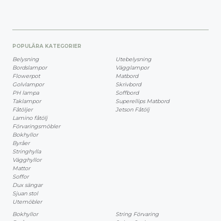
POPULÄRA KATEGORIER
Belysning
Utebelysning
Bordslampor
Vägglampor
Flowerpot
Matbord
Golvlampor
Skrivbord
PH lampa
Soffbord
Taklampor
Superellips Matbord
Fåtöljer
Jetson Fåtölj
Lamino fåtölj
Förvaringsmöbler
Bokhyllor
Byråer
Stringhylla
Vägghyllor
Mattor
Soffor
Dux sängar
Sjuan stol
Utemöbler
Bokhyllor
String Förvaring