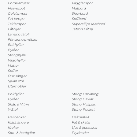
Bordslampor
Vägglampor
Flowerpot
Matbord
Golvlampor
Skrivbord
PH lampa
Soffbord
Taklampor
Superellips Matbord
Fåtöljer
Jetson Fåtölj
Lamino fåtölj
Förvaringsmöbler
Bokhyllor
Byråer
Stringhylla
Vägghyllor
Mattor
Soffor
Dux sängar
Sjuan stol
Utemöbler
Bokhyllor
String Förvaring
Byråer
String Gavlar
Skåp & Vitrin
String Hyllplan
Y-Stol
String Pocket
Hallbänkar
Dekorativt
Klädhängare
Fat & skålar
Krokar
Ljus & ljusstakar
Sko- & hatthyllor
Prydnader