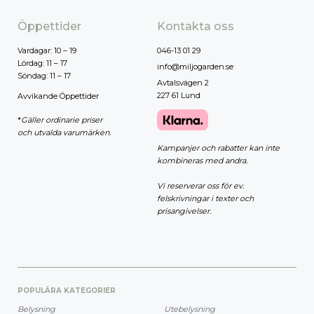
Öppettider
Kontakta oss
Vardagar: 10 – 19
046-13 01 29
Lördag: 11 – 17
info@miljogarden.se
Söndag: 11 – 17
Avtalsvägen 2
227 61 Lund
Avvikande Öppettider
*
Gäller ordinarie priser
och utvalda varumärken.
Kampanjer och rabatter kan inte
kombineras med andra.
Vi reserverar oss för ev.
felskrivningar i texter och
prisangivelser.
POPULÄRA KATEGORIER
Belysning
Utebelysning