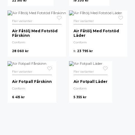
22 510
kr
19 330
kr
Högsta pris
Fler varianter
Fler varianter
Air Fåtölj Med Fotstöd
Air Fåtölj Med Fotstöd
Fårskinn
Läder
Conform
Conform
28 060
kr
fr.
23 795
kr
Fler varianter
Fler varianter
Air Fotpall Fårskinn
Air Fotpall Läder
Conform
Conform
6 415
kr
5 355
kr