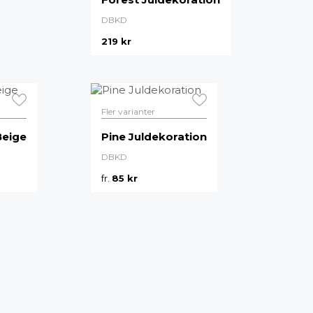
Målarfärg
DBKD
Delikatesser
219
kr
High-tech
Miljögården Design
Möbelvård
Smycken
Fler varianter
Beige
Pine Juldekoration
r
DBKD
fr.
85
kr