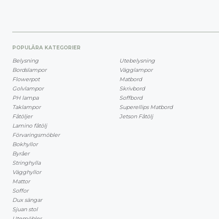
POPULÄRA KATEGORIER
Belysning
Utebelysning
Bordslampor
Vägglampor
Flowerpot
Matbord
Golvlampor
Skrivbord
PH lampa
Soffbord
Taklampor
Superellips Matbord
Fåtöljer
Jetson Fåtölj
Lamino fåtölj
Förvaringsmöbler
Bokhyllor
Byråer
Stringhylla
Vägghyllor
Mattor
Soffor
Dux sängar
Sjuan stol
Utemöbler