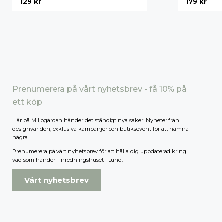
129
kr
179
kr
Prenumerera på vårt nyhetsbrev - få 10% på
ett köp
Här på Miljögården händer det ständigt nya saker. Nyheter från
designvärlden, exklusiva kampanjer och butiksevent för att nämna
några.
Prenumerera på vårt nyhetsbrev för att hålla dig uppdaterad kring
vad som händer i inredningshuset i Lund.
Vårt nyhetsbrev