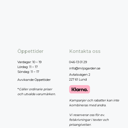
Öppettider
Kontakta oss
Vardagar: 10 – 19
046-13 01 29
Lördag: 11 – 17
info@miljogarden.se
Söndag: 11 – 17
Avtalsvägen 2
227 61 Lund
Avvikande Öppettider
*
Gäller ordinarie priser
och utvalda varumärken.
Kampanjer och rabatter kan inte
kombineras med andra.
Vi reserverar oss för ev.
felskrivningar i texter och
prisangivelser.