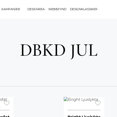
KAMPANJER
DESIGNREA
WEBBFYND
DESIGNKLASSIKER
Sök efter 
Sök
BELYSNING
UTEMÖBLE
efter:
DBKD JUL
Bordslampor
Bänkar
Golvlampor
Bord
Lamptillbehör
Dynor
Portabla Lampor
Fåtöljer
Spotlights
Förvaring
Taklampor
Grill
Plafonder
Matgrupper
Utebelysning
Pallar
Vägglampor
Parasoll
Soffor
r
Solsängar
usfat
Bright Ljuslykta
Stolar