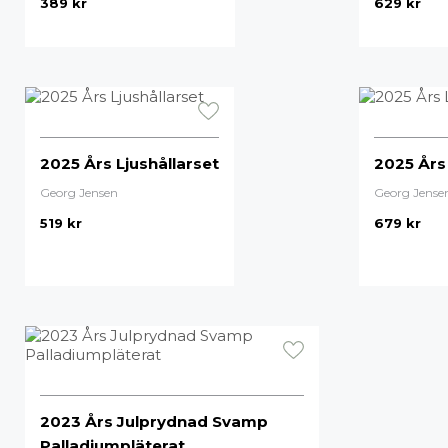
389
kr
629
kr
2025 Års Ljushållarset
2025 Års
Georg Jensen
Georg Jense
519
kr
679
kr
2023 Års Julprydnad Svamp
Palladiumpläterat