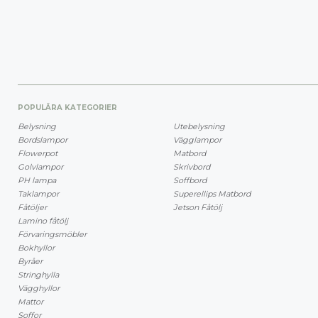
POPULÄRA KATEGORIER
Belysning
Utebelysning
Bordslampor
Vägglampor
Flowerpot
Matbord
Golvlampor
Skrivbord
PH lampa
Soffbord
Taklampor
Superellips Matbord
Fåtöljer
Jetson Fåtölj
Lamino fåtölj
Förvaringsmöbler
Bokhyllor
Byråer
Stringhylla
Vägghyllor
Mattor
Soffor