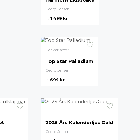
Målarfärg
Georg Jensen
Delikatesser
fr.
1 499
kr
High-tech
Miljögården Design
Möbelvård
Smycken
Fler varianter
Top Star Palladium
r
Georg Jensen
fr.
699
kr
et
2025 Års Kalenderljus Guld
Georg Jensen