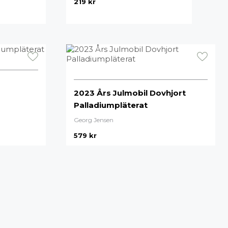
219
kr
2023 Års Julmobil Dovhjort
Palladiumpläterat
Georg Jensen
579
kr