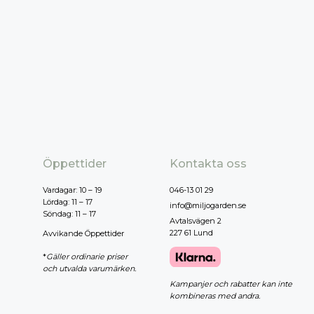
Öppettider
Kontakta oss
Vardagar: 10 – 19
046-13 01 29
Lördag: 11 – 17
info@miljogarden.se
Söndag: 11 – 17
Avtalsvägen 2
227 61 Lund
Avvikande Öppettider
*
Gäller ordinarie priser
och utvalda varumärken.
Kampanjer och rabatter kan inte
kombineras med andra.