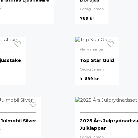
TEXTIL
n
Georg Jensen
Plädar
769
kr
Kuddar & täcken
HALL
Överkast
Sängkläder
Galgar
Badrockar
Hallbänkar
r
Fler varianter
Badrumsmattor
Klädhängare
Dukning
Krokar
jusstake
Top Star Guld
Handdukar
Sko- & hatthyllo
n
Georg Jensen
Prydnadskuddar
Hallmattor
fr.
699
kr
Julmobil Silver
2025 Års Julprydnadss
Julklappar
n
Georg Jensen