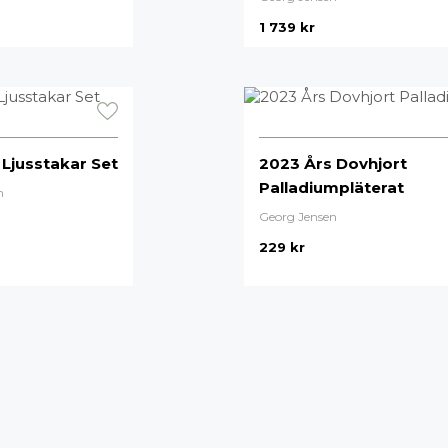
1 739
kr
 Ljusstakar Set
2023 Års Dovhjort
Palladiumpläterat
n
Georg Jensen
229
kr