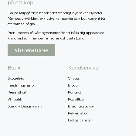
på ett köp
Högsta pris
Här på Miljögården händer det ständigt nya saker. Nyheter
från designvärlden, exklusiva kampanjer och butiksevent för
att nämna några.
Prenumerera på vårt nyhetsbrev för att hålla dig uppdaterad
kring vad som händer i inredningshuset i Lund.
Vårt nyhetsbrev
Butik
Kundservice
Skötselråd
Om oss
Inredningshjälp
Blogg
Presentkort
Kontakt
Vår butik
Köpvillkor
String – Designa själv
Integritetspolicy
Reklamation
Lediga tjänster