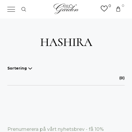
0
0
×
Sök efter valfri produkt eller
kategori
Sök
HASHIRA
efter:
Sortering
(0)
Våra favoriter
A-Ö
Mest sålda
Nyheter
Prenumerera på vårt nyhetsbrev - få 10%
Lägsta pris