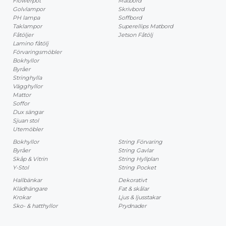
Flowerpot
Matbord
Golvlampor
Skrivbord
PH lampa
Soffbord
Taklampor
Superellips Matbord
Fåtöljer
Jetson Fåtölj
Lamino fåtölj
Förvaringsmöbler
Bokhyllor
Byråer
Stringhylla
Vägghyllor
Mattor
Soffor
Dux sängar
Sjuan stol
Utemöbler
Bokhyllor
String Förvaring
Byråer
String Gavlar
Skåp & Vitrin
String Hyllplan
Y-Stol
String Pocket
Hallbänkar
Dekorativt
Klädhängare
Fat & skålar
Krokar
Ljus & ljusstakar
Sko- & hatthyllor
Prydnader