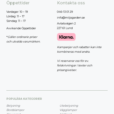
Öppettider
Kontakta oss
Vardagar: 10 – 19
046-13 01 29
Lördag: 11 – 17
info@miljogarden.se
Söndag: 11 – 17
Avtalsvägen 2
227 61 Lund
Avvikande Öppettider
*
Gäller ordinarie priser
och utvalda varumärken.
Kampanjer och rabatter kan inte
kombineras med andra.
Vi reserverar oss för ev.
felskrivningar i texter och
prisangivelser.
POPULÄRA KATEGORIER
Belysning
Utebelysning
Bordslampor
Vägglampor