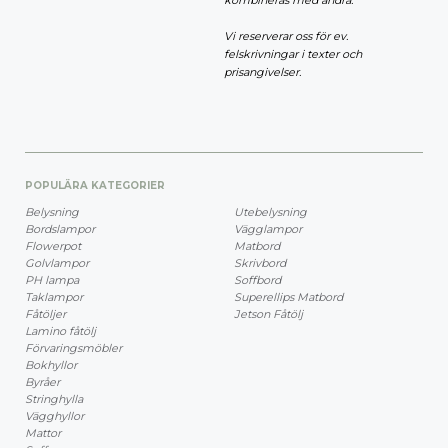
kombineras med andra.
Vi reserverar oss för ev.
felskrivningar i texter och
prisangivelser.
POPULÄRA KATEGORIER
Belysning
Utebelysning
Bordslampor
Vägglampor
Flowerpot
Matbord
Golvlampor
Skrivbord
PH lampa
Soffbord
Taklampor
Superellips Matbord
Fåtöljer
Jetson Fåtölj
Lamino fåtölj
Förvaringsmöbler
Bokhyllor
Byråer
Stringhylla
Vägghyllor
Mattor