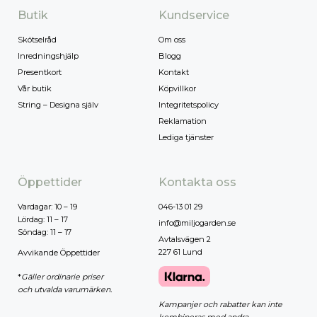
Butik
Kundservice
Skötselråd
Om oss
Inredningshjälp
Blogg
Presentkort
Kontakt
Vår butik
Köpvillkor
String – Designa själv
Integritetspolicy
Reklamation
Lediga tjänster
Öppettider
Kontakta oss
Vardagar: 10 – 19
046-13 01 29
Lördag: 11 – 17
info@miljogarden.se
Söndag: 11 – 17
Avtalsvägen 2
227 61 Lund
Avvikande Öppettider
*
Gäller ordinarie priser
och utvalda varumärken.
Kampanjer och rabatter kan inte