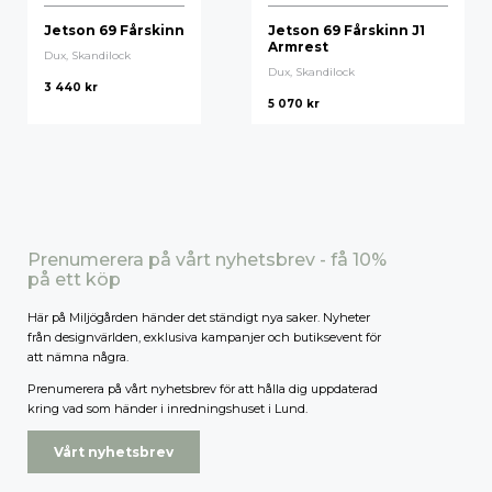
Jetson 69 Fårskinn
Jetson 69 Fårskinn J1
Armrest
Dux,
Skandilock
Dux,
Skandilock
3 440
kr
5 070
kr
Prenumerera på vårt nyhetsbrev - få 10%
på ett köp
Här på Miljögården händer det ständigt nya saker. Nyheter
från designvärlden, exklusiva kampanjer och butiksevent för
att nämna några.
Prenumerera på vårt nyhetsbrev för att hålla dig uppdaterad
kring vad som händer i inredningshuset i Lund.
Vårt nyhetsbrev