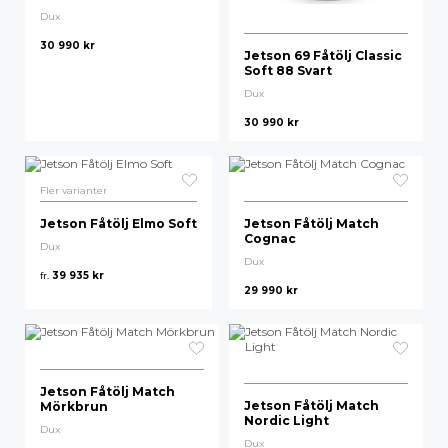
Dux
Högsta pris
30 990
kr
Jetson 69 Fåtölj Classic
Soft 88 Svart
Dux
30 990
kr
Fler varianter
Jetson Fåtölj Elmo Soft
Jetson Fåtölj Match
Cognac
Dux
Dux
fr.
39 935
kr
29 990
kr
Jetson Fåtölj Match
Jetson Fåtölj Match
Mörkbrun
Nordic Light
Dux
Dux