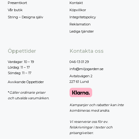
Presentkort
Kontakt
Vår butik
Köpvillkor
String – Designa själv
Integritetspolicy
Reklamation
Lediga tjänster
Öppettider
Kontakta oss
Vardagar: 10 – 19
046-13 01 29
Lördag: 11 – 17
info@miljogarden.se
Söndag: 11 – 17
Avtalsvägen 2
227 61 Lund
Avvikande Öppettider
*
Gäller ordinarie priser
och utvalda varumärken.
Kampanjer och rabatter kan inte
kombineras med andra.
Vi reserverar oss för ev.
felskrivningar i texter och
prisangivelser.