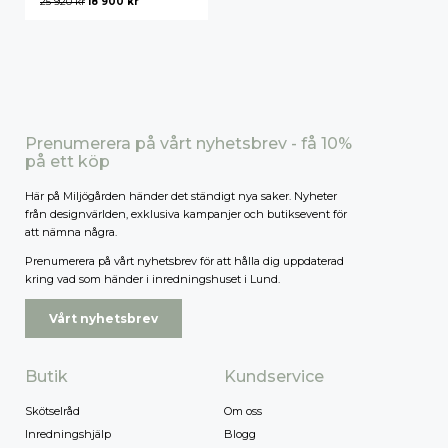
Det
Det
25 920
kr
18 900
kr
ursprungliga
nuvarande
priset
priset
Högsta pris
var:
är:
25
18
920 kr.
900 kr.
Prenumerera på vårt nyhetsbrev - få 10%
på ett köp
Här på Miljögården händer det ständigt nya saker. Nyheter
från designvärlden, exklusiva kampanjer och butiksevent för
att nämna några.
Prenumerera på vårt nyhetsbrev för att hålla dig uppdaterad
kring vad som händer i inredningshuset i Lund.
Vårt nyhetsbrev
Butik
Kundservice
Skötselråd
Om oss
Inredningshjälp
Blogg