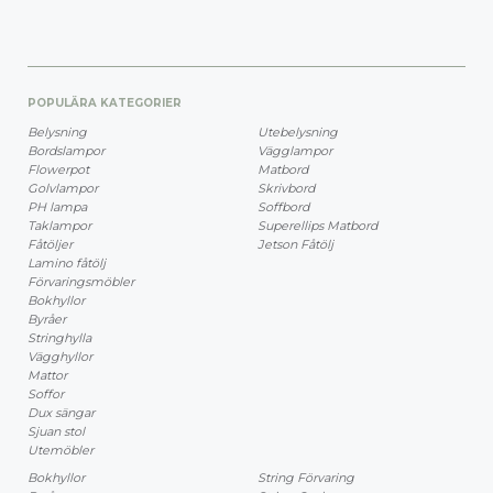
POPULÄRA KATEGORIER
Belysning
Utebelysning
Bordslampor
Vägglampor
Flowerpot
Matbord
Golvlampor
Skrivbord
PH lampa
Soffbord
Taklampor
Superellips Matbord
Fåtöljer
Jetson Fåtölj
Lamino fåtölj
Förvaringsmöbler
Bokhyllor
Byråer
Stringhylla
Vägghyllor
Mattor
Soffor
Dux sängar
Sjuan stol
Utemöbler
Bokhyllor
String Förvaring