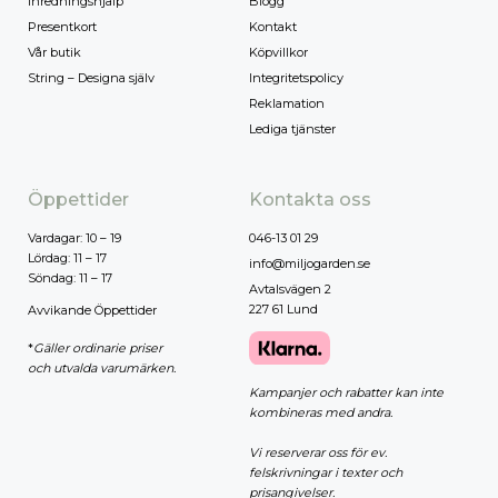
Inredningshjälp
Blogg
Presentkort
Kontakt
Vår butik
Köpvillkor
String – Designa själv
Integritetspolicy
Reklamation
Lediga tjänster
Öppettider
Kontakta oss
Vardagar: 10 – 19
046-13 01 29
Lördag: 11 – 17
info@miljogarden.se
Söndag: 11 – 17
Avtalsvägen 2
227 61 Lund
Avvikande Öppettider
*
Gäller ordinarie priser
och utvalda varumärken.
Kampanjer och rabatter kan inte
kombineras med andra.
Vi reserverar oss för ev.
felskrivningar i texter och
prisangivelser.