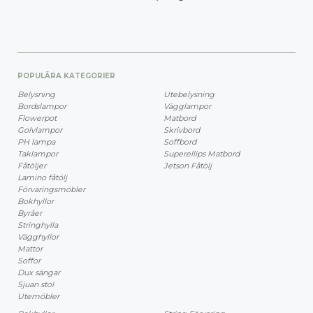
POPULÄRA KATEGORIER
Belysning
Utebelysning
Bordslampor
Vägglampor
Flowerpot
Matbord
Golvlampor
Skrivbord
PH lampa
Soffbord
Taklampor
Superellips Matbord
Fåtöljer
Jetson Fåtölj
Lamino fåtölj
Förvaringsmöbler
Bokhyllor
Byråer
Stringhylla
Vägghyllor
Mattor
Soffor
Dux sängar
Sjuan stol
Utemöbler