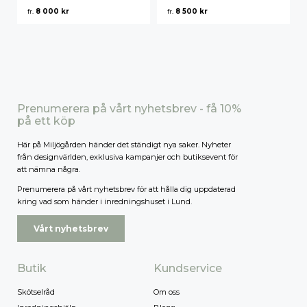
fr.
8 000
kr
fr.
8 500
kr
Högsta pris
Prenumerera på vårt nyhetsbrev - få 10%
på ett köp
Här på Miljögården händer det ständigt nya saker. Nyheter
från designvärlden, exklusiva kampanjer och butiksevent för
att nämna några.
Prenumerera på vårt nyhetsbrev för att hålla dig uppdaterad
kring vad som händer i inredningshuset i Lund.
Vårt nyhetsbrev
Butik
Kundservice
Skötselråd
Om oss