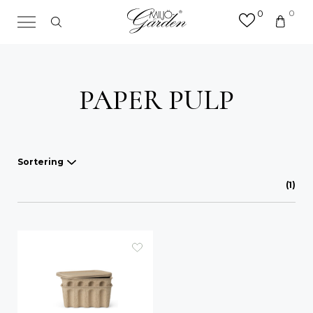
0
0
×
Sök efter valfri produkt eller
kategori
Sök
PAPER PULP
efter:
Sortering
(1)
Våra favoriter
A-Ö
Mest sålda
Nyheter
Lägsta pris