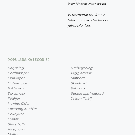
kombineras med andra.
Vi reserverar oss för ev.
felskrivningar i texter och
prisangivelser.
POPULÄRA KATEGORIER
Belysning
Utebelysning
Bordslampor
Vägglampor
Flowerpot
Matbord
Golvlampor
Skrivbord
PH lampa
Soffbord
Taklampor
Superellips Matbord
Fåtöljer
Jetson Fåtölj
Lamino fåtölj
Förvaringsmöbler
Bokhyllor
Byråer
Stringhylla
Vägghyllor
Mattor