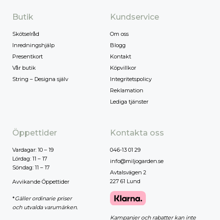
Butik
Kundservice
Skötselråd
Om oss
Inredningshjälp
Blogg
Presentkort
Kontakt
Vår butik
Köpvillkor
String – Designa själv
Integritetspolicy
Reklamation
Lediga tjänster
Öppettider
Kontakta oss
Vardagar: 10 – 19
046-13 01 29
Lördag: 11 – 17
info@miljogarden.se
Söndag: 11 – 17
Avtalsvägen 2
227 61 Lund
Avvikande Öppettider
*
Gäller ordinarie priser
och utvalda varumärken.
Kampanjer och rabatter kan inte