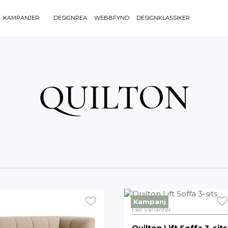
KAMPANJER
DESIGNREA
WEBBFYND
DESIGNKLASSIKER
Sök efter 
Sök
BELYSNING
UTEMÖBLE
efter:
QUILTON
Bordslampor
Bänkar
Golvlampor
Bord
Lamptillbehör
Dynor
Portabla Lampor
Fåtöljer
Spotlights
Förvaring
Taklampor
Grill
Plafonder
Matgrupper
Utebelysning
Pallar
Vägglampor
Parasoll
Soffor
Kampanj
Fler varianter
Solsängar
Quilton Lift Soffa 3-sits
Stolar