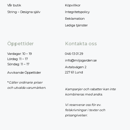
Vår butik
Köpvillkor
String – Designa själv
Integritetspolicy
Reklamation
Lediga tjänster
Öppettider
Kontakta oss
Vardagar: 10 – 19
046-13 01 29
Lördag: 11 – 17
info@miljogarden.se
Söndag: 11 – 17
Avtalsvägen 2
227 61 Lund
Avvikande Öppettider
*
Gäller ordinarie priser
och utvalda varumärken.
Kampanjer och rabatter kan inte
kombineras med andra.
Vi reserverar oss för ev.
felskrivningar i texter och
prisangivelser.