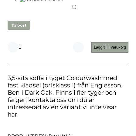
Ta bort
Lägg till i varukorg
Howard
Medium
3,5-
sits
Soffa
mängd
3,5-sits soffa i tyget Colourwash med
fast klädsel (prisklass 1) från Englesson.
Ben i Dark Oak. Finns i fler tyger och
färger, kontakta oss om du är
intresserad av en variant vi inte visar
här.