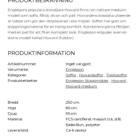
PRODUKTBESKRIVNING
Englessons populära storsäljare Howard finns i en nättare medium
modell som soffa, fåtölj, divan och pall. Howardens klassiska utseende
är tidlöst och gör den lättplacerad i alla miljöer. Soffan har gott om
stoppningsmaterial för en härlig komfort. Kombinera gärna fåtöljen
med en pall för att få en komplett look. Englesson erbjuder även en
större modell kallad Howard (fullstor).
PRODUKTINFORMATION
Artikelnummer
Inget val gjort
Varumärke
Englesson
Kategorier
Soffor
,
Howardsoffor
,
Tresitssoffor
Produktetiketter
Englesson Stoppmöbler
,
Howard
,
Howard-medium
Bredd
250 cm
Höjd
85 cm
Djup
95 cm
Material
FCS-certifierat massivt trä, stål,
fjäder/dun, polyeter
Leveranstid
Ca 6 veckor