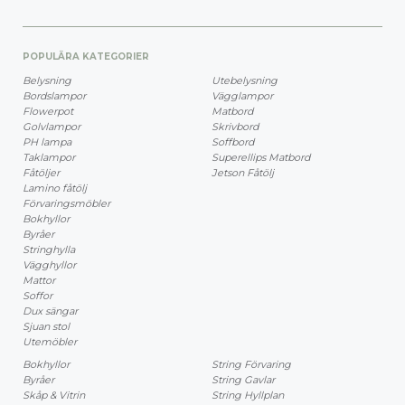
POPULÄRA KATEGORIER
Belysning
Utebelysning
Bordslampor
Vägglampor
Flowerpot
Matbord
Golvlampor
Skrivbord
PH lampa
Soffbord
Taklampor
Superellips Matbord
Fåtöljer
Jetson Fåtölj
Lamino fåtölj
Förvaringsmöbler
Bokhyllor
Byråer
Stringhylla
Vägghyllor
Mattor
Soffor
Dux sängar
Sjuan stol
Utemöbler
Bokhyllor
String Förvaring
Byråer
String Gavlar
Skåp & Vitrin
String Hyllplan