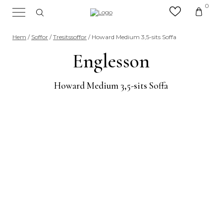
0
×
Sök efter valfri produkt eller
Hem
/
Soffor
/
Tresitssoffor
/ Howard Medium 3,5-sits Soffa
kategori
Sök
Englesson
efter:
Howard Medium 3,5-sits Soffa