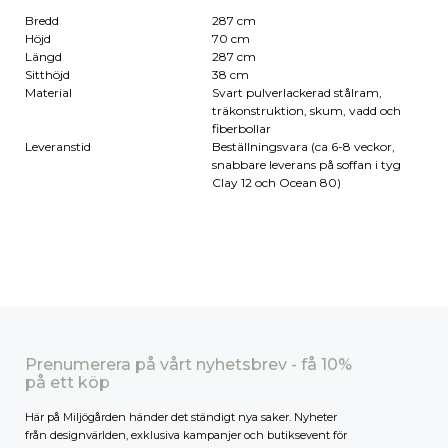
Bredd
287 cm
Höjd
70 cm
Längd
287 cm
Sitthöjd
38 cm
Material
Svart pulverlackerad stålram,
träkonstruktion, skum, vadd och
fiberbollar
Leveranstid
Beställningsvara (ca 6-8 veckor,
snabbare leverans på soffan i tyg
Clay 12 och Ocean 80)
Prenumerera på vårt nyhetsbrev - få 10%
på ett köp
Här på Miljögården händer det ständigt nya saker. Nyheter
från designvärlden, exklusiva kampanjer och butiksevent för