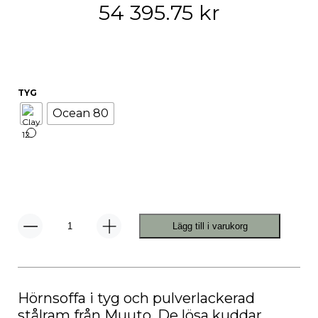
54 395.75
kr
TYG
Ocean 80
Lägg till i varukorg
In
Situ
Modulsoffa
Corner,
Configuration
5
mängd
Hörnsoffa i tyg och pulverlackerad
stålram från Muuto. De lösa kuddar