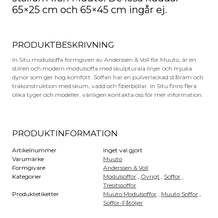
65×25 cm och 65×45 cm ingår ej.
PRODUKTBESKRIVNING
In Situ modulsoffa formgiven av Anderssen & Voll för Muuto, är en
stilren och modern modulsoffa med skulpturala linjer och mjuka
dynor som ger hög komfort. Soffan har en pulverlackad stålram och
träkonstruktion med skum, vadd och fiberbollar. In Situ finns flera
olika tyger och modeller, vänligen kontakta oss för mer information.
PRODUKTINFORMATION
Artikelnummer
Inget val gjort
Varumärke
Muuto
Formgivare
Anderssen & Voll
Kategorier
Modulsoffor
,
Övrigt
,
Soffor
,
Tresitssoffor
Produktetiketter
Muuto Modulsoffor
,
Muuto Soffor
,
Soffor-Fåtöljer