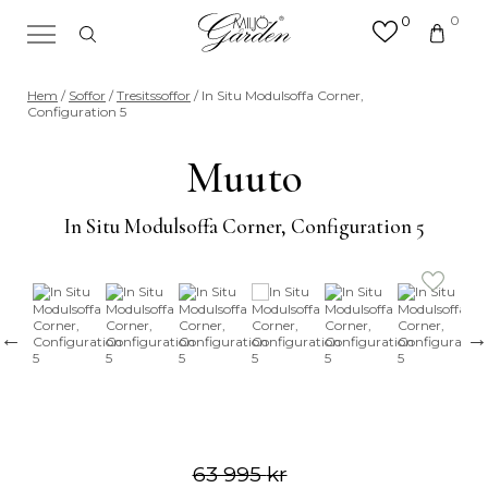
0
0
×
Sök efter valfri produkt eller
Hem
/
Soffor
/
Tresitssoffor
/ In Situ Modulsoffa Corner,
kategori
Configuration 5
Sök
efter:
Muuto
In Situ Modulsoffa Corner, Configuration 5
63 995
kr