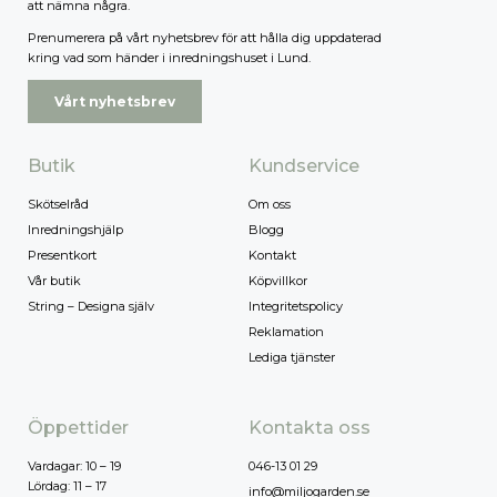
att nämna några.
Prenumerera på vårt nyhetsbrev för att hålla dig uppdaterad
kring vad som händer i inredningshuset i Lund.
Vårt nyhetsbrev
Butik
Kundservice
Skötselråd
Om oss
Inredningshjälp
Blogg
Presentkort
Kontakt
Vår butik
Köpvillkor
String – Designa själv
Integritetspolicy
Reklamation
Lediga tjänster
Öppettider
Kontakta oss
Vardagar: 10 – 19
046-13 01 29
Lördag: 11 – 17
info@miljogarden.se