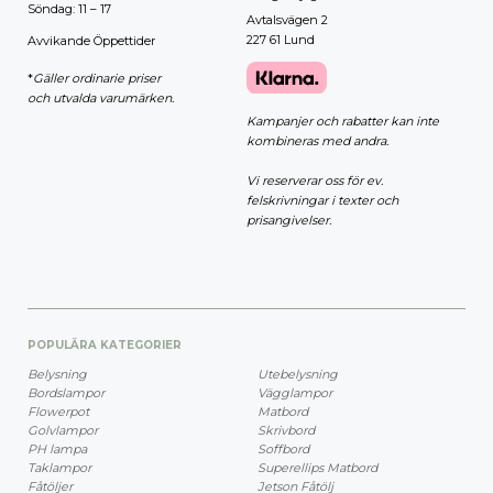
Söndag: 11 – 17
Avtalsvägen 2
227 61 Lund
Avvikande Öppettider
*
Gäller ordinarie priser
och utvalda varumärken.
Kampanjer och rabatter kan inte
kombineras med andra.
Vi reserverar oss för ev.
felskrivningar i texter och
prisangivelser.
POPULÄRA KATEGORIER
Belysning
Utebelysning
Bordslampor
Vägglampor
Flowerpot
Matbord
Golvlampor
Skrivbord
PH lampa
Soffbord
Taklampor
Superellips Matbord
Fåtöljer
Jetson Fåtölj