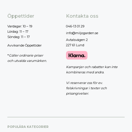
Öppettider
Kontakta oss
Vardagar: 10 – 19
046-13 01 29
Lördag: 11 – 17
info@miljogarden.se
Söndag: 11 – 17
Avtalsvägen 2
227 61 Lund
Avvikande Öppettider
*
Gäller ordinarie priser
och utvalda varumärken.
Kampanjer och rabatter kan inte
kombineras med andra.
Vi reserverar oss för ev.
felskrivningar i texter och
prisangivelser.
POPULÄRA KATEGORIER