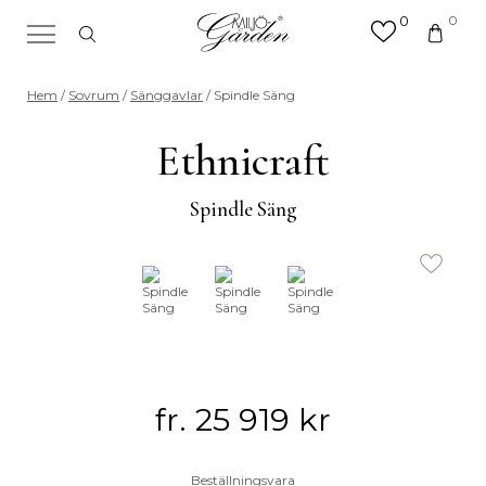
0
0
×
Sök efter valfri produkt eller
Hem
/
Sovrum
/
Sänggavlar
/ Spindle Säng
kategori
Sök
Ethnicraft
efter:
Spindle Säng
fr.
25 919
kr
Beställningsvara