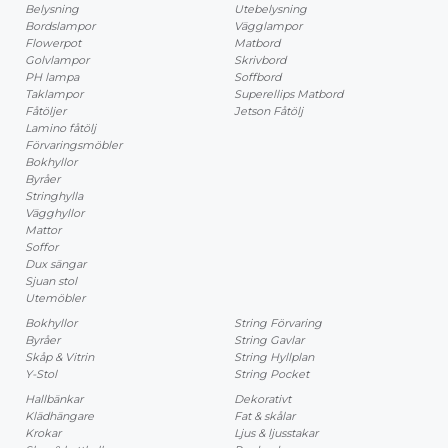
Belysning
Utebelysning
Bordslampor
Vägglampor
Flowerpot
Matbord
Golvlampor
Skrivbord
PH lampa
Soffbord
Taklampor
Superellips Matbord
Fåtöljer
Jetson Fåtölj
Lamino fåtölj
Förvaringsmöbler
Bokhyllor
Byråer
Stringhylla
Vägghyllor
Mattor
Soffor
Dux sängar
Sjuan stol
Utemöbler
Bokhyllor
String Förvaring
Byråer
String Gavlar
Skåp & Vitrin
String Hyllplan
Y-Stol
String Pocket
Hallbänkar
Dekorativt
Klädhängare
Fat & skålar
Krokar
Ljus & ljusstakar