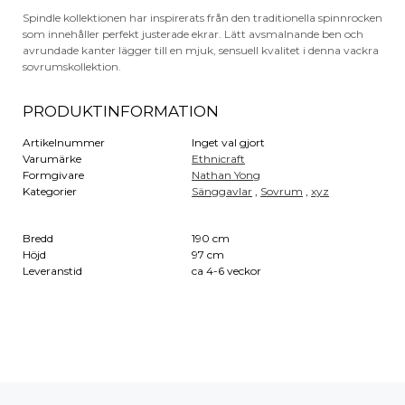
Spindle kollektionen har inspirerats från den traditionella spinnrocken
som innehåller perfekt justerade ekrar. Lätt avsmalnande ben och
avrundade kanter lägger till en mjuk, sensuell kvalitet i denna vackra
sovrumskollektion.
PRODUKTINFORMATION
Artikelnummer
Inget val gjort
Varumärke
Ethnicraft
Formgivare
Nathan Yong
Kategorier
Sänggavlar
,
Sovrum
,
xyz
Bredd
190 cm
Höjd
97 cm
Leveranstid
ca 4-6 veckor