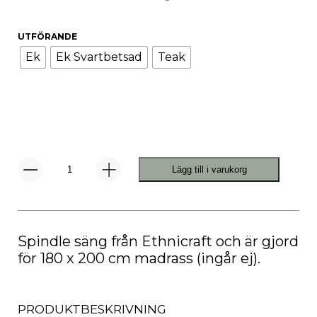
UTFÖRANDE
Ek
Ek Svartbetsad
Teak
Lägg till i varukorg
Spindle
Säng
mängd
Spindle säng från Ethnicraft och är gjord
för 180 x 200 cm madrass (ingår ej).
PRODUKTBESKRIVNING