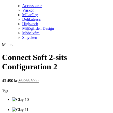
högkvalitativa materialval som FSC™️-certifierat trä ger
Accessoarer
soffan en sofistikerad lätthet och hållbarhet.
Väskor
Målarfärg
Välj bland ett brett utbud av tyger och färger för att
Delikatesser
skapa din perfekta soffa. Kontakta oss om varianten du
High-tech
söker inte visas här.
Miljögården Design
Möbelvård
Smycken
Muuto
Connect Soft 2-sits
Configuration 2
43 490
kr
36 966.50
kr
Tyg