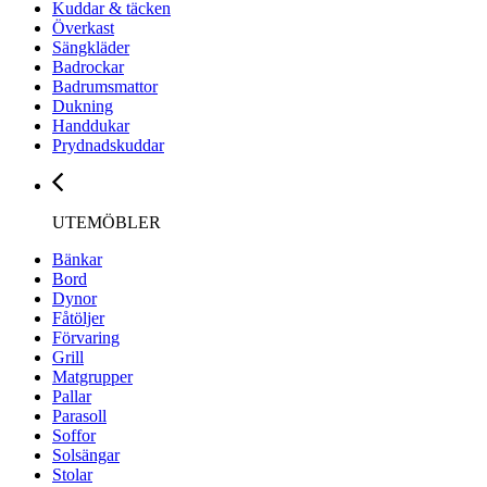
Kuddar & täcken
Överkast
Sängkläder
Badrockar
Badrumsmattor
Dukning
Handdukar
Prydnadskuddar
UTEMÖBLER
Bänkar
Bord
Dynor
Fåtöljer
Förvaring
Grill
Matgrupper
Pallar
Parasoll
Soffor
Solsängar
Stolar