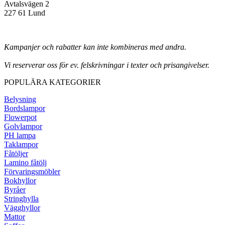
Avtalsvägen 2
227 61 Lund
Kampanjer och rabatter kan inte kombineras med andra.
Vi reserverar oss för ev. felskrivningar i texter och prisangivelser.
POPULÄRA KATEGORIER
Belysning
Bordslampor
Flowerpot
Golvlampor
PH lampa
Taklampor
Fåtöljer
Lamino fåtölj
Förvaringsmöbler
Bokhyllor
Byråer
Stringhylla
Vägghyllor
Mattor