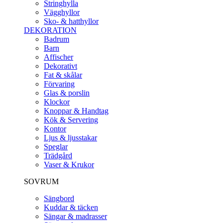
Stringhylla
Vägghyllor
Sko- & hatthyllor
DEKORATION
Badrum
Barn
Affischer
Dekorativt
Fat & skålar
Förvaring
Glas & porslin
Klockor
Knoppar & Handtag
Kök & Servering
Kontor
Ljus & ljusstakar
Speglar
Trädgård
Vaser & Krukor
SOVRUM
Sängbord
Kuddar & täcken
Sängar & madrasser