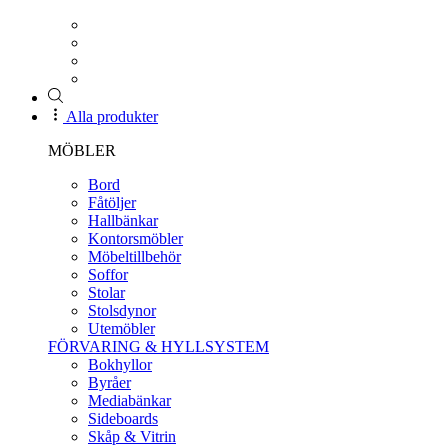
Alla produkter
MÖBLER
Bord
Fåtöljer
Hallbänkar
Kontorsmöbler
Möbeltillbehör
Soffor
Stolar
Stolsdynor
Utemöbler
FÖRVARING & HYLLSYSTEM
Bokhyllor
Byråer
Mediabänkar
Sideboards
Skåp & Vitrin