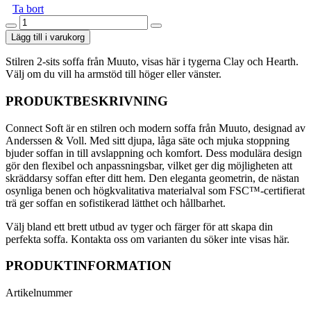
Ta bort
Connect
Soft
Lägg till i varukorg
2-
sits
Stilren 2-sits soffa från Muuto, visas här i tygerna Clay och Hearth.
Configuration
Välj om du vill ha armstöd till höger eller vänster.
2
mängd
PRODUKTBESKRIVNING
Connect Soft är en stilren och modern soffa från Muuto, designad av
Anderssen & Voll. Med sitt djupa, låga säte och mjuka stoppning
bjuder soffan in till avslappning och komfort. Dess modulära design
gör den flexibel och anpassningsbar, vilket ger dig möjligheten att
skräddarsy soffan efter ditt hem. Den eleganta geometrin, de nästan
osynliga benen och högkvalitativa materialval som FSC™️-certifierat
trä ger soffan en sofistikerad lätthet och hållbarhet.
Välj bland ett brett utbud av tyger och färger för att skapa din
perfekta soffa. Kontakta oss om varianten du söker inte visas här.
PRODUKTINFORMATION
Artikelnummer