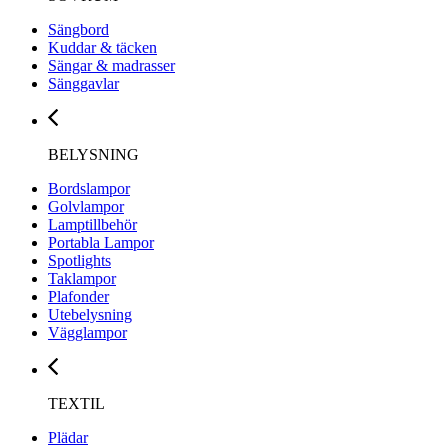
Sängbord
Kuddar & täcken
Sängar & madrasser
Sänggavlar
BELYSNING
Bordslampor
Golvlampor
Lamptillbehör
Portabla Lampor
Spotlights
Taklampor
Plafonder
Utebelysning
Vägglampor
TEXTIL
Plädar