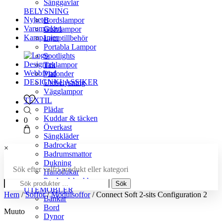
Sänggavlar
BELYSNING
Nyheter
Bordslampor
Varumärken
Golvlampor
Kampanjer
Lamptillbehör
Portabla Lampor
Spotlights
Designrea
Taklampor
Webbfynd
Plafonder
DESIGNKLASSIKER
Utebelysning
Vägglampor
TEXTIL
Plädar
Kuddar & täcken
0
Överkast
Sängkläder
Badrockar
×
Badrumsmattor
Dukning
Sök efter valfri produkt eller kategori
Handdukar
Sök
Prydnadskuddar
Sök
efter:
UTEMÖBLER
Hem
/
Soffor
/
Modulsoffor
/ Connect Soft 2-sits Configuration 2
Bänkar
Bord
Muuto
Dynor