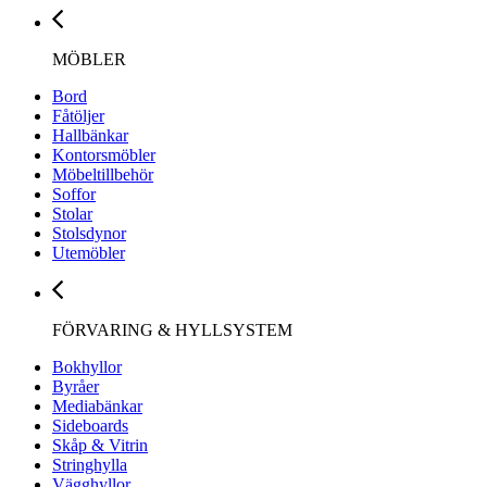
MÖBLER
Bord
Fåtöljer
Hallbänkar
Kontorsmöbler
Möbeltillbehör
Soffor
Stolar
Stolsdynor
Utemöbler
FÖRVARING & HYLLSYSTEM
Bokhyllor
Byråer
Mediabänkar
Sideboards
Skåp & Vitrin
Stringhylla
Vägghyllor