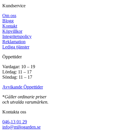
Kundservice
Om oss
Blogg
Kontakt
Köpvillkor
Integritetspolicy
Reklamation
Lediga tjänster
Öppettider
Vardagar: 10 – 19
Lördag: 11 – 17
Söndag: 11 – 17
Avvikande Öppettider
*
Gäller ordinarie priser
och utvalda varumärken.
Kontakta oss
046-13 01 29
info@miljogarden.se