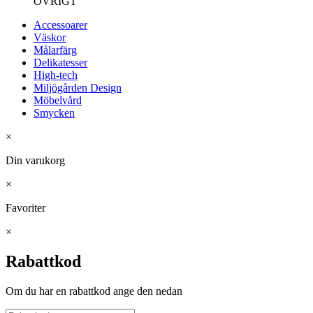
ÖVRIGT
Accessoarer
Väskor
Målarfärg
Delikatesser
High-tech
Miljögården Design
Möbelvård
Smycken
×
Din varukorg
×
Favoriter
×
Rabattkod
Om du har en rabattkod ange den nedan