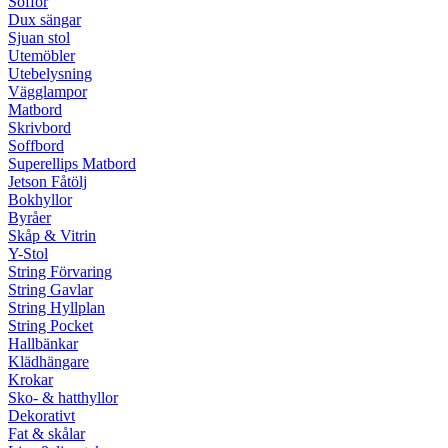
Soffor
Dux sängar
Sjuan stol
Utemöbler
Utebelysning
Vägglampor
Matbord
Skrivbord
Soffbord
Superellips Matbord
Jetson Fåtölj
Bokhyllor
Byråer
Skåp & Vitrin
Y-Stol
String Förvaring
String Gavlar
String Hyllplan
String Pocket
Hallbänkar
Klädhängare
Krokar
Sko- & hatthyllor
Dekorativt
Fat & skålar