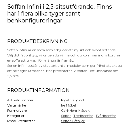
Soffan Infini i 2,5-sitsutförande. Finns
här i flera olika tyger samt
benkonfigureringar.
PRODUKTBESKRIVNING
Soffan Infini är en soffa som erbjuder ett mjukt och skönt sittande.
Välj ditt favorittyg, vilka ben du vill ha och du kommer inom kort ha
en soffa att trivas i för många år framåt.
Serien Infini består av ett stort antal moduler som ger frihet att skapa
ett helt eget utförande. Här presenterar vi soffan i ett utförande om
2,5-sits.
PRODUKTINFORMATION
Artikelnummer
Inget val gjort
Varumärke
Ire Möbel
Formgivare
Carl-Henrik Spak
Kategorier
Soffor
,
Tresitssoffor
,
Tvåsitssoffor
Produktetiketter
Soffor-Fåtöljer