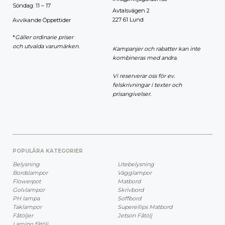
Söndag: 11 – 17
Avtalsvägen 2
227 61 Lund
Avvikande Öppettider
*
Gäller ordinarie priser
och utvalda varumärken.
Kampanjer och rabatter kan inte
kombineras med andra.
Vi reserverar oss för ev.
felskrivningar i texter och
prisangivelser.
POPULÄRA KATEGORIER
Belysning
Utebelysning
Bordslampor
Vägglampor
Flowerpot
Matbord
Golvlampor
Skrivbord
PH lampa
Soffbord
Taklampor
Superellips Matbord
Fåtöljer
Jetson Fåtölj
Lamino fåtölj