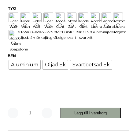
TYG
BEN
Aluminium
Oljad Ek
Svartbetsad Ek
Lägg till i varukorg
Infini
2,5-
sits
soffa
mängd