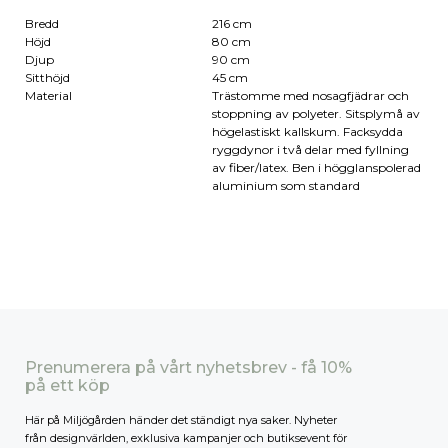
Bredd
216 cm
Höjd
80 cm
Djup
90 cm
Sitthöjd
45 cm
Material
Trästomme med nosagfjädrar och
stoppning av polyeter. Sitsplymå av
högelastiskt kallskum. Facksydda
ryggdynor i två delar med fyllning
av fiber/latex. Ben i högglanspolerad
aluminium som standard
Prenumerera på vårt nyhetsbrev - få 10%
på ett köp
Här på Miljögården händer det ständigt nya saker. Nyheter
från designvärlden, exklusiva kampanjer och butiksevent för