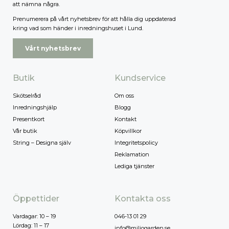
att nämna några.
Prenumerera på vårt nyhetsbrev för att hålla dig uppdaterad
kring vad som händer i inredningshuset i Lund.
Vårt nyhetsbrev
Butik
Kundservice
Skötselråd
Om oss
Inredningshjälp
Blogg
Presentkort
Kontakt
Vår butik
Köpvillkor
String – Designa själv
Integritetspolicy
Reklamation
Lediga tjänster
Öppettider
Kontakta oss
Vardagar: 10 – 19
046-13 01 29
Lördag: 11 – 17
info@miljogarden.se