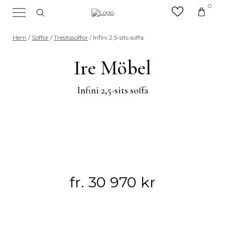
0
×
Sök efter valfri produkt eller
Hem
/
Soffor
/
Tresitssoffor
/ Infini 2,5-sits soffa
kategori
Sök
Ire Möbel
efter:
Infini 2,5-sits soffa
fr.
30 970
kr