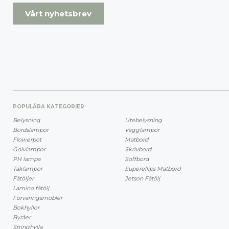
Vårt nyhetsbrev
POPULÄRA KATEGORIER
Belysning
Utebelysning
Bordslampor
Vägglampor
Flowerpot
Matbord
Golvlampor
Skrivbord
PH lampa
Soffbord
Taklampor
Superellips Matbord
Fåtöljer
Jetson Fåtölj
Lamino fåtölj
Förvaringsmöbler
Bokhyllor
Byråer
Stringhylla