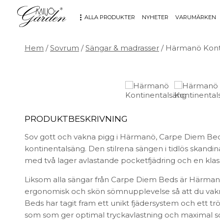
ALLA PRODUKTER
NYHETER
VARUMÄRKEN
Hem
/
Sovrum
/
Sängar & madrasser
/ Härmanö Kont
MÖBLER
DEKORATION
Bord
Badrum
Fåtöljer
Barn
Hallbänkar
Affischer
PRODUKTBESKRIVNING
Kontorsmöbler
Dekorativt
Möbeltillbehör
Fat & skålar
Sov gott och vakna pigg i Härmanö, Carpe Diem Bed
Soffor
Förvaring
kontinentalsäng. Den stilrena sängen i tidlös skandi
Stolar
Glas & porslin
med två lager avlastande pocketfjädring och en kla
Stolsdynor
Klockor
Liksom alla sängar från Carpe Diem Beds är Härmanö
Utemöbler
Knoppar & Handtag
ergonomisk och skön sömnupplevelse så att du vakn
Kök & Servering
Beds har tagit fram ett unikt fjädersystem och ett t
Kontor
som som ger optimal tryckavlastning och maximal s
Ljus & ljusstakar