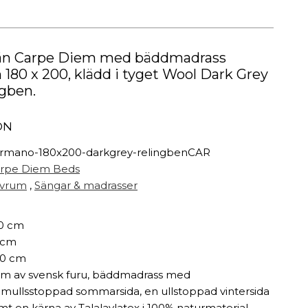
Målarfärg
Delikatesser
High-tech
ån Carpe Diem med bäddmadrass
Miljögården Design
 180 x 200, klädd i tyget Wool Dark Grey
Möbelvård
ngben.
Smycken
ON
r
rmano-180x200-darkgrey-relingbenCAR
rpe Diem Beds
vrum
,
Sängar & madrasser
0 cm
 cm
0 cm
m av svensk furu, bäddmadrass med
mullsstoppad sommarsida, en ullstoppad vintersida
mt en kärna av Talalaylatex i 100% naturmaterial.