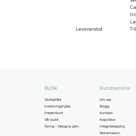
Ca
tr
La
Leveranstid
7-
Butik
Kundservice
Skötselråd
Om oss
Inredningshjälp
Blogg
Presentkort
Kontakt
Vår butik
Köpvillkor
String – Designa själv
Integritetspolicy
Reklamation