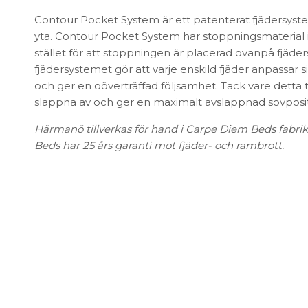
FÖRVARING & HYLLSYSTEM
Speglar
Contour Pocket System är ett patenterat fjädersyst
Bokhyllor
Trädgård
yta. Contour Pocket System har stoppningsmaterial inu
Byråer
Vaser & Krukor
stället för att stoppningen är placerad ovanpå fjäde
Mediabänkar
fjädersystemet gör att varje enskild fjäder anpassar 
Sideboards
och ger en oöverträffad följsamhet. Tack vare detta t
Skåp & Vitrin
slappna av och ger en maximalt avslappnad sovposit
SOVRUM
Stringhylla
Härmanö tillverkas för hand i Carpe Diem Beds fabrik
Vägghyllor
Sängbord
Beds har 25 års garanti mot fjäder- och rambrott.
Sko- & hatthyllor
Kuddar & täcken
Sängar & madrasser
Sänggavlar