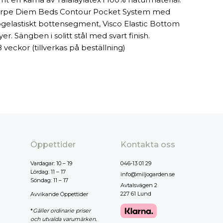
rpe Diem Beds Contour Pocket System med
ögelastiskt bottensegment, Visco Elastic Bottom
yer. Sängben i solitt stål med svart finish.
8 veckor (tillverkas på beställning)
Öppettider
Kontakta oss
Vardagar: 10 – 19
046-13 01 29
Lördag: 11 – 17
info@miljogarden.se
Söndag: 11 – 17
Avtalsvägen 2
227 61 Lund
Avvikande Öppettider
*
Gäller ordinarie priser
och utvalda varumärken.