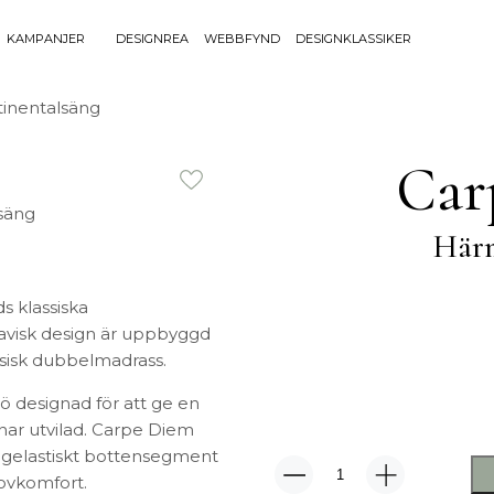
KAMPANJER
DESIGNREA
WEBBFYND
DESIGNKLASSIKER
Sök efter 
inentalsäng
Sök
BELYSNING
UTEMÖBLE
efter:
Car
Bordslampor
Bänkar
Golvlampor
Bord
Härm
Lamptillbehör
Dynor
Portabla Lampor
Fåtöljer
Spotlights
Förvaring
s klassiska
Taklampor
Grill
navisk design är uppbyggd
Plafonder
Matgrupper
ssisk dubbelmadrass.
Utebelysning
Pallar
 designad för att ge en
Vägglampor
Parasoll
ar utvilad. Carpe Diem
Soffor
rögelastiskt bottensegment
Solsängar
ovkomfort.
Härmanö
Stolar