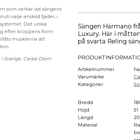
TEXTIL
Kontinentalsäng
mängd
em som verkar vid sängens
Plädar
ti varje enskild fjäder, i
Kuddar & täcken
rsystemet. Det unika
HALL
Sängen Härmanö fr
Överkast
sig efter kroppens form
Luxury. Här i måtten
Sängkläder
Galgar
illåts musklerna att
på svarta Reling sä
Badrockar
Hallbänkar
ion.
Badrumsmattor
Klädhängare
PRODUKTINFORMATI
 i Sverige. Carpe Diem
Dukning
Krokar
Handdukar
Sko- & hatthyllo
Artikelnummer
ha
Prydnadskuddar
Hallmattor
Varumärke
Ca
Kategorier
So
Bredd
18
Höjd
51
Längd
20
Material
Ra
bo
sa