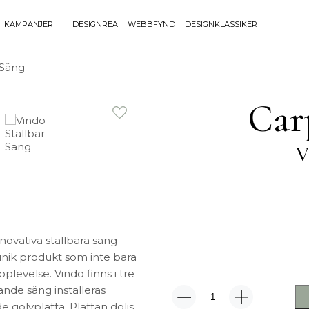
KAMPANJER
DESIGNREA
WEBBFYND
DESIGNKLASSIKER
Sök efter 
 Säng
Sök
BELYSNING
UTEMÖBLE
efter:
Car
Bordslampor
Bänkar
Golvlampor
Bord
V
Lamptillbehör
Dynor
Portabla Lampor
Fåtöljer
Spotlights
Förvaring
Taklampor
Grill
Plafonder
Matgrupper
Utebelysning
Pallar
ovativa ställbara säng
Vägglampor
Parasoll
 unik produkt som inte bara
levelse. Vindö finns i tre
Soffor
ande säng installeras
Solsängar
Vindö
e golvplatta. Plattan döljs
Stolar