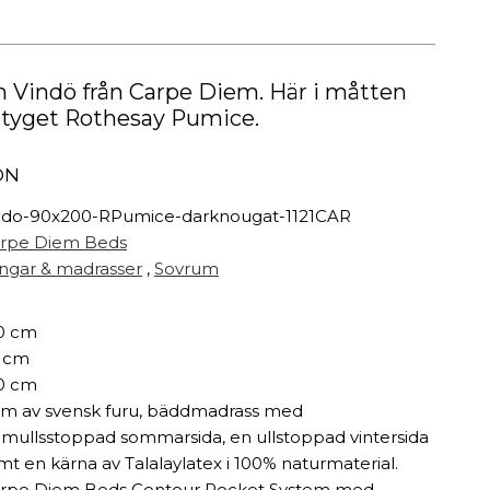
Målarfärg
Delikatesser
High-tech
n Vindö från Carpe Diem. Här i måtten
Miljögården Design
i tyget Rothesay Pumice.
Möbelvård
Smycken
ON
ndo-90x200-RPumice-darknougat-1121CAR
r
rpe Diem Beds
ngar & madrasser
,
Sovrum
0 cm
 cm
0 cm
m av svensk furu, bäddmadrass med
mullsstoppad sommarsida, en ullstoppad vintersida
mt en kärna av Talalaylatex i 100% naturmaterial.
rpe Diem Beds Contour Pocket System med