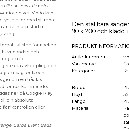
TEXTIL
Ställbar
n för att passa Vindös
Säng
Plädar
ovanför golvet. Vindö kan
mängd
Kuddar & täcken
synlig eller med stilrena
HALL
Den ställbara sänge
Överkast
en är även utrustad med
90 x 200 och klädd 
Sängkläder
Galgar
ysning.
Badrockar
Hallbänkar
tomatiskt stöd för nacken
PRODUKTINFORMATI
Badrumsmattor
Klädhängare
de huvudändan och
Dukning
Krokar
Artikelnummer
vi
 program för
Handdukar
Sko- & hatthyllo
Varumärke
Ca
 ger extra avkoppling och
Prydnadskuddar
Hallmattor
Kategorier
Sä
ogram: våg, puls och
as genom en trådlös
stöd för röstkommando.
Bredd
21
addas ner på Google Play
Höjd
55
till din absoluta
Längd
21
 fjärrkontrollen eller
Material
Ra
bo
sa
Sverige. Carpe Diem Beds
Ca