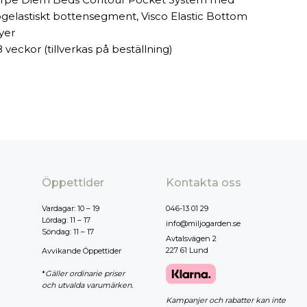
ögelastiskt bottensegment, Visco Elastic Bottom
yer
8 veckor (tillverkas på beställning)
Öppettider
Kontakta oss
Vardagar: 10 – 19
046-13 01 29
Lördag: 11 – 17
info@miljogarden.se
Söndag: 11 – 17
Avtalsvägen 2
227 61 Lund
Avvikande Öppettider
*
Gäller ordinarie priser
och utvalda varumärken.
Kampanjer och rabatter kan inte