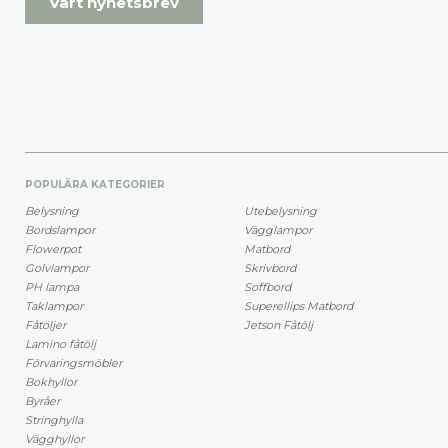
Vårt nyhetsbrev
POPULÄRA KATEGORIER
Belysning
Utebelysning
Bordslampor
Vägglampor
Flowerpot
Matbord
Golvlampor
Skrivbord
PH lampa
Soffbord
Taklampor
Superellips Matbord
Fåtöljer
Jetson Fåtölj
Lamino fåtölj
Förvaringsmöbler
Bokhyllor
Byråer
Stringhylla
Vägghyllor