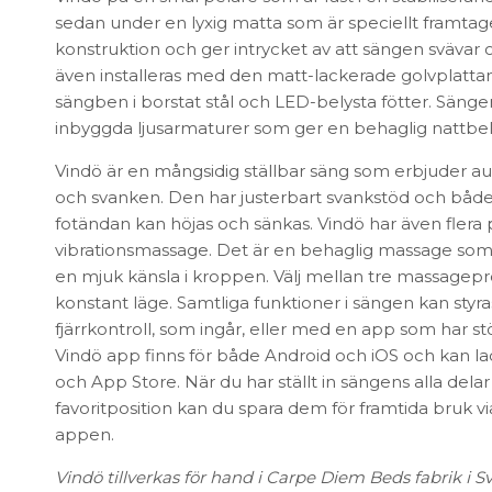
FÖRVARING & HYLLSYSTEM
sedan under en lyxig matta som är speciellt framtage
Speglar
Bokhyllor
konstruktion och ger intrycket av att sängen svävar 
Trädgård
Byråer
även installeras med den matt-lackerade golvplattan 
Vaser & Krukor
Mediabänkar
sängben i borstat stål och LED-belysta fötter. Säng
Sideboards
inbyggda ljusarmaturer som ger en behaglig nattbel
Skåp & Vitrin
SOVRUM
Vindö är en mångsidig ställbar säng som erbjuder au
Stringhylla
och svanken. Den har justerbart svankstöd och bå
Vägghyllor
Sängbord
fotändan kan höjas och sänkas. Vindö har även flera
Sko- & hatthyllor
Kuddar & täcken
vibrationsmassage. Det är en behaglig massage som
Sängar & madrasser
en mjuk känsla i kroppen. Välj mellan tre massagepr
Sänggavlar
konstant läge. Samtliga funktioner i sängen kan styr
fjärrkontroll, som ingår, eller med en app som har 
Vindö app finns för både Android och iOS och kan l
och App Store. När du har ställt in sängens alla delar 
favoritposition kan du spara dem för framtida bruk via
appen.
Vindö tillverkas för hand i Carpe Diem Beds fabrik i 