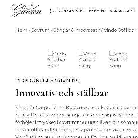
ALLA PRODUKTER
NYHETER
VARUMÄRKEN
Hem
/
Sovrum
/
Sängar & madrasser
/ Vindö Ställbar
MÖBLER
DEKORATION
Bord
Badrum
Fåtöljer
Barn
Hallbänkar
Affischer
Kontorsmöbler
Dekorativt
PRODUKTBESKRIVNING
Möbeltillbehör
Fat & skålar
Innovativ och ställbar
Soffor
Förvaring
Stolar
Glas & porslin
Stolsdynor
Klockor
Vindö är Carpe Diem Beds mest spektakulära och inn
Utemöbler
Knoppar & Handtag
hittills. Den justerbara sängen är en designskyddad,
förhöjer intrycket i sovrummet utan även din sömnupp
Kök & Servering
designutföranden. För att skapa intrycket av en sväv
Kontor
Vindö på en smal pelare som är fäst i en stabiliserand
Ljus & ljusstakar