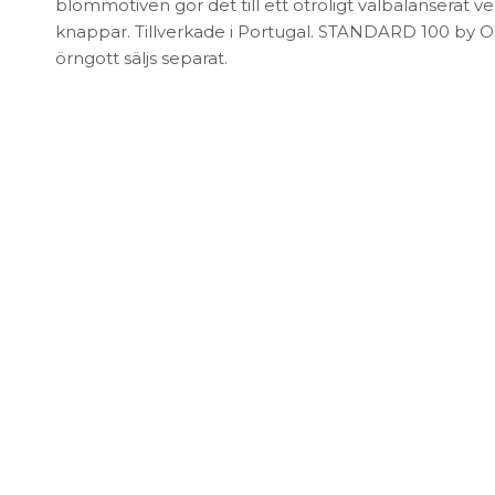
FÖRVARING & HYLLSYSTEM
blommotiven gör det till ett otroligt välbalanserat v
Speglar
knappar. Tillverkade i Portugal. STANDARD 100 by
Bokhyllor
Trädgård
örngott säljs separat.
Byråer
Vaser & Krukor
Mediabänkar
Sideboards
Skåp & Vitrin
SOVRUM
Stringhylla
Vägghyllor
Sängbord
Sko- & hatthyllor
Kuddar & täcken
Sängar & madrasser
Sänggavlar