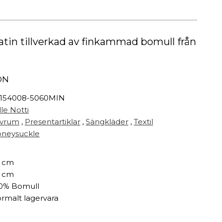
Målarfärg
Delikatesser
High-tech
satin tillverkad av finkammad bomull från
Miljögården Design
Möbelvård
Smycken
ON
154008-5060MIN
r
lle Notti
vrum
,
Presentartiklar
,
Sängkläder
,
Textil
neysuckle
 cm
 cm
0% Bomull
rmalt lagervara