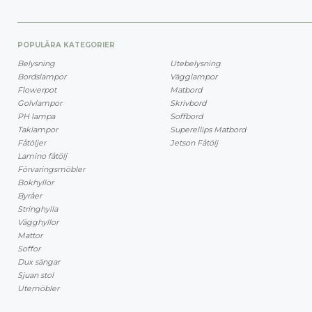
POPULÄRA KATEGORIER
Belysning
Utebelysning
Bordslampor
Vägglampor
Flowerpot
Matbord
Golvlampor
Skrivbord
PH lampa
Soffbord
Taklampor
Superellips Matbord
Fåtöljer
Jetson Fåtölj
Lamino fåtölj
Förvaringsmöbler
Bokhyllor
Byråer
Stringhylla
Vägghyllor
Mattor
Soffor
Dux sängar
Sjuan stol
Utemöbler