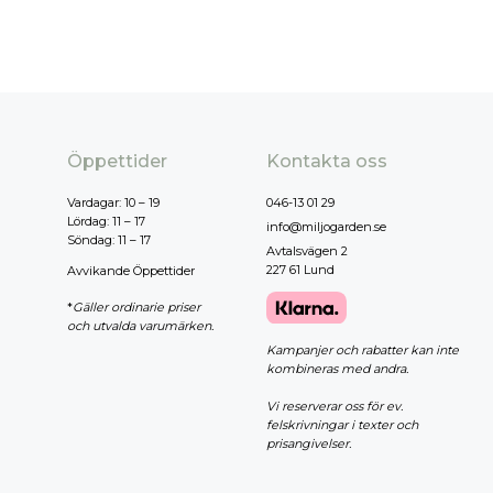
Öppettider
Kontakta oss
Vardagar: 10 – 19
046-13 01 29
Lördag: 11 – 17
info@miljogarden.se
Söndag: 11 – 17
Avtalsvägen 2
227 61 Lund
Avvikande Öppettider
*
Gäller ordinarie priser
och utvalda varumärken.
Kampanjer och rabatter kan inte
kombineras med andra.
Vi reserverar oss för ev.
felskrivningar i texter och
prisangivelser.