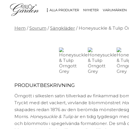
ALLA PRODUKTER
NYHETER
VARUMÄRKEN
Hem
/
Sovrum
/
Sängkläder
/ Honeysuckle & Tulip Ö
MÖBLER
DEKORATION
Bord
Badrum
Fåtöljer
Barn
Hallbänkar
Affischer
Kontorsmöbler
Dekorativt
Möbeltillbehör
Fat & skålar
Soffor
Förvaring
PRODUKTBESKRIVNING
Stolar
Glas & porslin
Örngott i silkeslen satin tillverkad av finkammad bo
Stolsdynor
Klockor
Tryckt med det vackert, virvlande blommönstret
Hon
Utemöbler
Knoppar & Handtag
skapades redan 1876 av den berömda mönsterdesig
Kök & Servering
Morris.
Honeysuckle & Tulip
är en tidig tygdesign me
Kontor
och blommotiv i spegelvända formationer. De små de
Ljus & ljusstakar