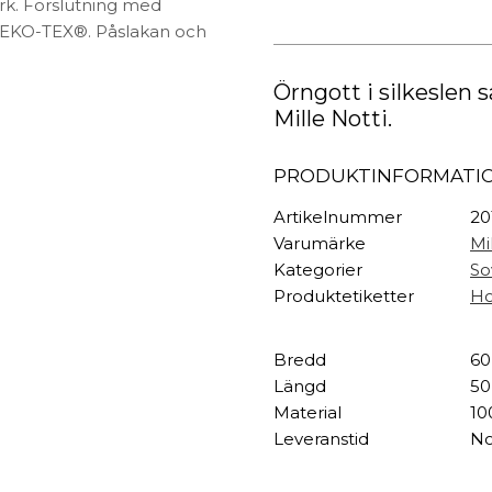
TEXTIL
erk. Förslutning med
&
Tulip
 OEKO-TEX®. Påslakan och
Plädar
Örngott
Kuddar & täcken
Grey
HALL
Örngott i silkeslen 
mängd
Överkast
Mille Notti.
Sängkläder
Galgar
Badrockar
Hallbänkar
PRODUKTINFORMATI
Badrumsmattor
Klädhängare
Dukning
Krokar
Artikelnummer
20
Handdukar
Sko- & hatthyllo
Varumärke
Mi
Prydnadskuddar
Hallmattor
Kategorier
So
Produktetiketter
Ho
Bredd
60
Längd
50
Material
10
Leveranstid
No