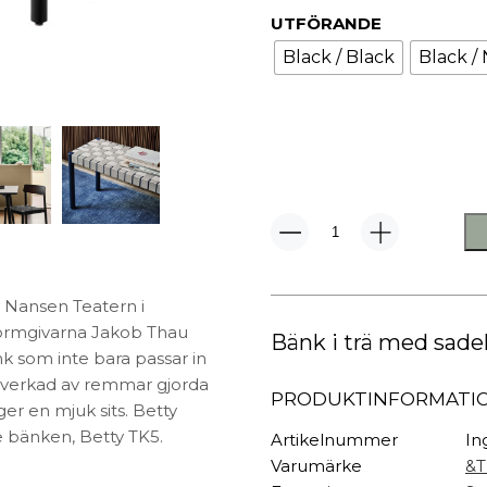
TEXTIL
UTFÖRANDE
Plädar
Black / Black
Black /
Kuddar & täcken
HALL
Överkast
Sängkläder
Galgar
Badrockar
Hallbänkar
Badrumsmattor
Klädhängare
Dukning
Krokar
Handdukar
Sko- & hatthyllo
Betty
TK4
Prydnadskuddar
Hallmattor
Bänk
mängd
ty Nansen Teatern i
ormgivarna Jakob Thau
Bänk i trä med sadelg
k som inte bara passar in
tillverkad av remmar
gjorda
PRODUKTINFORMATI
ger en mjuk sits.
Betty
re bänken, Betty TK5.
Artikelnummer
In
Varumärke
&T