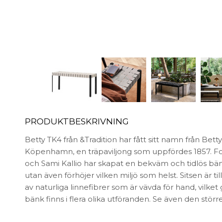
FÖRVARING & HYLLSYSTEM
Speglar
Bokhyllor
Trädgård
Byråer
Vaser & Krukor
Mediabänkar
Sideboards
Skåp & Vitrin
SOVRUM
Stringhylla
Vägghyllor
Sängbord
Sko- & hatthyllor
Kuddar & täcken
Sängar & madrasser
PRODUKTBESKRIVNING
Sänggavlar
Betty TK4 från &Tradition har fått sitt namn från Bet
Köpenhamn, en träpaviljong som uppfördes 1857. F
och Sami Kallio har skapat en bekväm och tidlös bän
utan även förhöjer vilken miljö som helst. Sitsen är 
av naturliga linnefibrer som är vävda för hand, vilket 
bänk finns i flera olika utföranden. Se även den stör