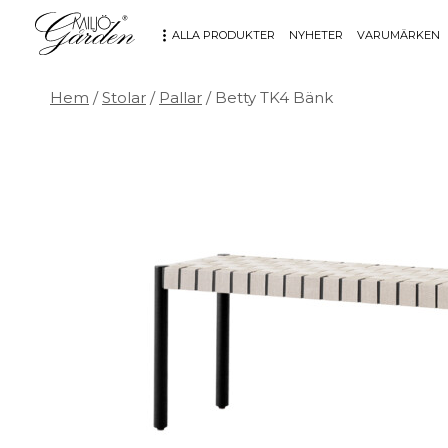
ALLA PRODUKTER
NYHETER
VARUMÄRKEN
Hem
/
Stolar
/
Pallar
/ Betty TK4 Bänk
MÖBLER
DEKORATION
Bord
Badrum
Fåtöljer
Barn
Hallbänkar
Affischer
Kontorsmöbler
Dekorativt
Möbeltillbehör
Fat & skålar
Soffor
Förvaring
Stolar
Glas & porslin
Stolsdynor
Klockor
Utemöbler
Knoppar & Handtag
Kök & Servering
Kontor
Ljus & ljusstakar