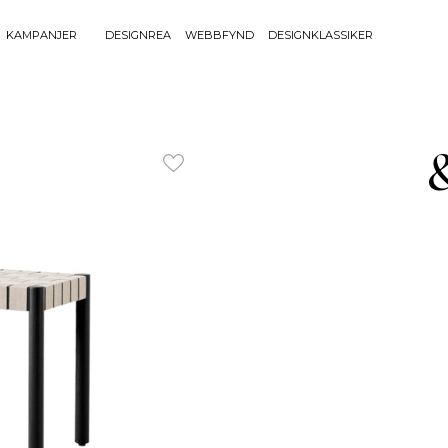
KAMPANJER
DESIGNREA
WEBBFYND
DESIGNKLASSIKER
Sök efter 
Sök
BELYSNING
UTEMÖBLE
efter:
Bordslampor
Bänkar
Golvlampor
Bord
Lamptillbehör
Dynor
Portabla Lampor
Fåtöljer
Spotlights
Förvaring
Taklampor
Grill
Plafonder
Matgrupper
Utebelysning
Pallar
Vägglampor
Parasoll
Soffor
Solsängar
Stolar