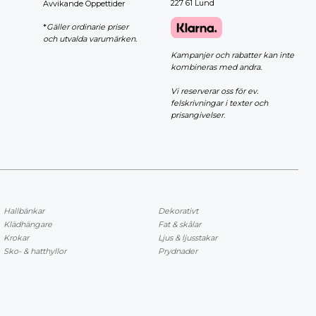
227 61 Lund
Avvikande Öppettider
*
Gäller ordinarie priser
och utvalda varumärken.
Kampanjer och rabatter kan inte
kombineras med andra.
Vi reserverar oss för ev.
felskrivningar i texter och
prisangivelser.
Hallbänkar
Dekorativt
Klädhängare
Fat & skålar
Krokar
Ljus & ljusstakar
Sko- & hatthyllor
Prydnader