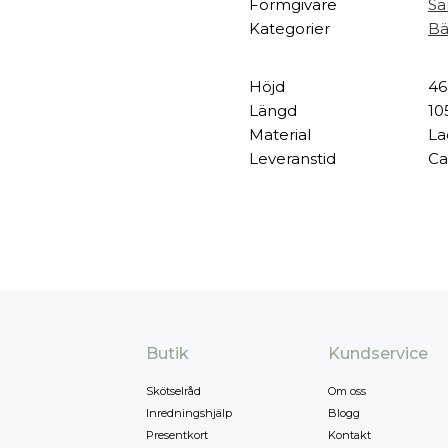
Formgivare
Sa
Kategorier
Bä
Höjd
46
Längd
10
Material
La
Leveranstid
Ca
Butik
Kundservice
Skötselråd
Om oss
Inredningshjälp
Blogg
Presentkort
Kontakt