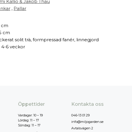
mi Kallio & Jakob Thau
nkar
,
Pallar
 cm
5 cm
ckerat solit trä, formpressad fanér, linnegjord
 4-6 veckor
Öppettider
Kontakta oss
Vardagar: 10 – 19
046-13 01 29
Lördag: 11 – 17
info@miljogarden.se
Söndag: 11 – 17
Avtalsvägen 2