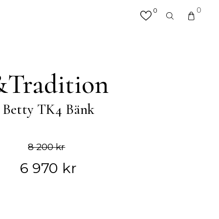
0
0
×
valfri produkt eller kategori
R
MATTOR
&Tradition
Hallmattor
Köksmattor
Betty TK4 Bänk
Matplatsmattor
Utemattor
Vardagsrumsmattor & Soffmattor
Badrumsmattor
8 200
kr
6 970
kr
ÖVRIGT
Accessoarer
Väskor