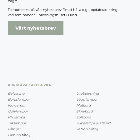
några.
Prenumerera på vårt nyhetsbrev för att hålla dig uppdaterad kring
vad som händer i inredningshuset i Lund.
Vårt nyhetsbrev
POPULÄRA KATEGORIER
Belysning
Utebelysning
Bordslampor
Vägglampor
Flowerpot
Matbord
Golvlampor
Skrivbord
PH lampa
Soffbord
Taklampor
Superellips Matbord
Fåtöljer
Jetson Fåtölj
Lamino fåtölj