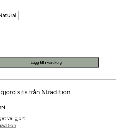
Målarfärg
Delikatesser
 Natural
High-tech
Miljögården Design
Möbelvård
Smycken
Lägg till i varukorg
r
jord sits från &tradition.
ON
get val gjort
radition