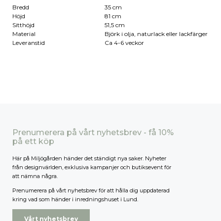
Bredd
35 cm
Höjd
81 cm
Sitthöjd
51,5 cm
Material
Björk i olja, naturlack eller lackfärger
Leveranstid
Ca 4-6 veckor
Prenumerera på vårt nyhetsbrev - få 10%
på ett köp
Här på Miljögården händer det ständigt nya saker. Nyheter
från designvärlden, exklusiva kampanjer och butiksevent för
att nämna några.
Prenumerera på vårt nyhetsbrev för att hålla dig uppdaterad
kring vad som händer i inredningshuset i Lund.
Vårt nyhetsbrev