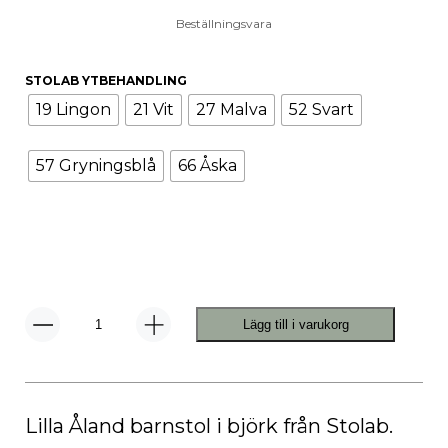
Beställningsvara
STOLAB YTBEHANDLING
19 Lingon
21 Vit
27 Malva
52 Svart
57 Gryningsblå
66 Åska
Lägg till i varukorg
Lilla
Åland
Barnstol
Hög
mängd
Lilla Åland barnstol i björk från Stolab.