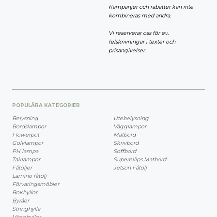
Kampanjer och rabatter kan inte
kombineras med andra.
Vi reserverar oss för ev.
felskrivningar i texter och
prisangivelser.
POPULÄRA KATEGORIER
Belysning
Utebelysning
Bordslampor
Vägglampor
Flowerpot
Matbord
Golvlampor
Skrivbord
PH lampa
Soffbord
Taklampor
Superellips Matbord
Fåtöljer
Jetson Fåtölj
Lamino fåtölj
Förvaringsmöbler
Bokhyllor
Byråer
Stringhylla