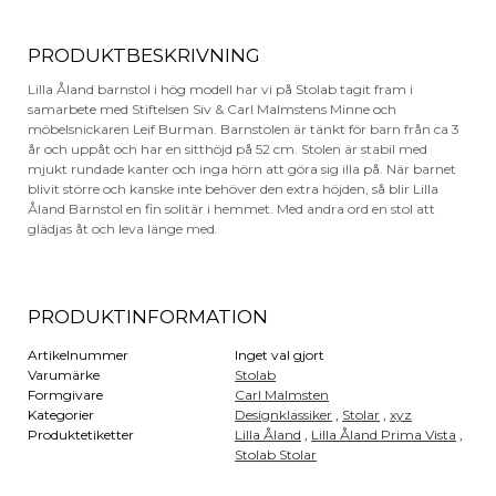
PRODUKTBESKRIVNING
Lilla Åland barnstol i hög modell har vi på Stolab tagit fram i
samarbete med Stiftelsen Siv & Carl Malmstens Minne och
möbelsnickaren Leif Burman. Barnstolen är tänkt för barn från ca 3
år och uppåt och har en sitthöjd på 52 cm. Stolen är stabil med
mjukt rundade kanter och inga hörn att göra sig illa på. När barnet
blivit större och kanske inte behöver den extra höjden, så blir Lilla
Åland Barnstol en fin solitär i hemmet. Med andra ord en stol att
glädjas åt och leva länge med.
PRODUKTINFORMATION
Artikelnummer
Inget val gjort
Varumärke
Stolab
Formgivare
Carl Malmsten
Kategorier
Designklassiker
,
Stolar
,
xyz
Produktetiketter
Lilla Åland
,
Lilla Åland Prima Vista
,
Stolab Stolar