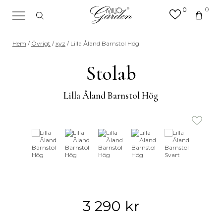
0
0
×
Sök efter valfri produkt eller
Hem
/
Övrigt
/
xyz
/ Lilla Åland Barnstol Hög
kategori
Sök
Stolab
efter:
Lilla Åland Barnstol Hög
3 290
kr