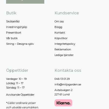
Butik
Kundservice
Skötselråd
Om oss
Inredningshjälp
Blogg
Presentkort
Kontakt
Vår butik
Köpvillkor
String – Designa själv
Integritetspolicy
Reklamation
Lediga tjänster
Öppettider
Kontakta oss
Vardagar: 10 – 19
046-13 01 29
Lördag: 11 – 17
info@miljogarden.se
Söndag: 11 – 17
Avtalsvägen 2
227 61 Lund
Avvikande Öppettider
*
Gäller ordinarie priser
och utvalda varumärken.