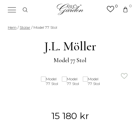
0
0
×
Sök efter valfri produkt eller
Hem
/
Stolar
/ Model 77 Stol
kategori
Sök
J.L. Möller
efter:
Model 77 Stol
15 180
kr