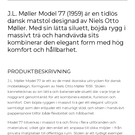
J.L. Møller Model 77 (1959) är en tidlös
dansk matstol designad av Niels Otto
Møller. Med sin lätta siluett, böjda rygg i
massivt trä och handvävda sits
kombinerar den elegant form med hög
komfort och hållbarhet.
PRODUKTBESKRIVNING
J.L. Møller Model 77 är ett av de mest ikoniska uttrycken för dansk
möbeldesign, formgiven av Niels Otto Møller 1959. Stolen
kännetecknas av sin lätta och balanserade siluett där varje linje är
noggrant genomtänkt för att kombinera estetik, funktion och
komfort. Den böjda ryggen i massivt trä ger ett elegant uttryck
samtidigt som den erbjuder ett naturligt stöd, och sitsen i handvävt
papperssnöre tillför både flexibilitet och hållbarhet.
Model 77 tillverkas i massivt trä och finns i flera utföranden och
materialval, vilket gör den enkel att anpassa till olika miljöer – från
privata matplatser till offentliga rum. Stolen är ett tydligt exempel