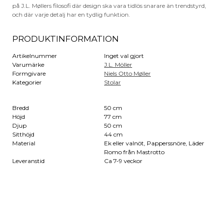
på J.L. Møllers filosofi där design ska vara tidlös snarare än trendstyrd,
och där varje detalj har en tydlig funktion.
PRODUKTINFORMATION
Artikelnummer
Inget val gjort
Varumärke
J.L. Möller
Formgivare
Niels Otto Møller
Kategorier
Stolar
Bredd
50 cm
Höjd
77 cm
Djup
50 cm
Sitthöjd
44 cm
Material
Ek eller valnöt, Papperssnöre, Läder
Romo från Mastrotto
Leveranstid
Ca 7-9 veckor