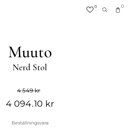
0
0
×
valfri produkt eller kategori
R
MATTOR
Muuto
Hallmattor
Köksmattor
Nerd Stol
Matplatsmattor
Utemattor
Vardagsrumsmattor & Soffmattor
Badrumsmattor
4 549
kr
4 094.10
kr
ÖVRIGT
Beställningsvara
Accessoarer
Väskor