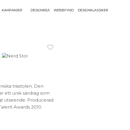
KAMPANJER
DESIGNREA
WEBBFYND
DESIGNKLASSIKER
Sök efter 
Sök
BELYSNING
UTEMÖBLE
efter:
Bordslampor
Bänkar
Golvlampor
Bord
Lamptillbehör
Dynor
Portabla Lampor
Fåtöljer
Spotlights
Förvaring
Taklampor
Grill
niska trästolen. Den
Plafonder
Matgrupper
är ett unik särdrag som
gt utseende. Producerad
Utebelysning
Pallar
Talent Awards 2010.
Vägglampor
Parasoll
Soffor
Solsängar
Stolar