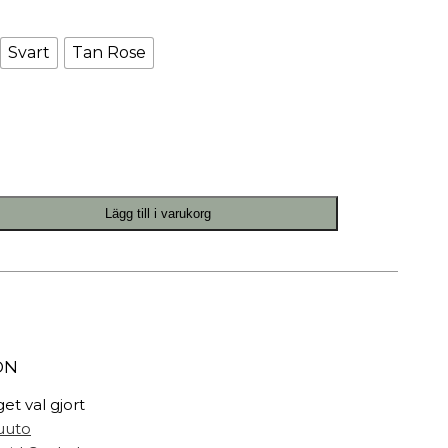
Målarfärg
Delikatesser
Svart
Tan Rose
High-tech
Miljögården Design
Möbelvård
Smycken
Lägg till i varukorg
r
ON
get val gjort
uuto