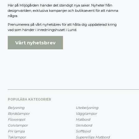
Här på Miljögården händer det ständigt nya saker. Nyheter från
designvärlden, exklusiva kampanjer och butiksevent för att nämna
några.
Prenumerera på vårt nyhetsbrev för att hålla dig uppdaterad kring
vad som händer i inredningshuset i Lund.
Vårt nyhetsbrev
POPULÄRA KATEGORIER
Belysning
Utebelysning
Bordslampor
Vägglampor
Flowerpot
Matbord
Golvlampor
Skrivbord
PH lampa
Soffbord
Taklampor
Superellips Matbord