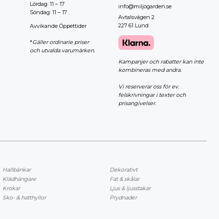
Lördag: 11 – 17
info@miljogarden.se
Söndag: 11 – 17
Avtalsvägen 2
227 61 Lund
Avvikande Öppettider
*
Gäller ordinarie priser
och utvalda varumärken.
Kampanjer och rabatter kan inte
kombineras med andra.
Vi reserverar oss för ev.
felskrivningar i texter och
prisangivelser.
Hallbänkar
Dekorativt
Klädhängare
Fat & skålar
Krokar
Ljus & ljusstakar
Sko- & hatthyllor
Prydnader