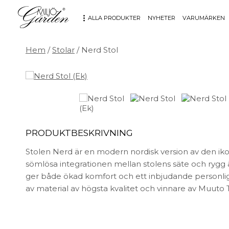
ALLA PRODUKTER
NYHETER
VARUMÄRKEN
Hem
/
Stolar
/ Nerd Stol
MÖBLER
DEKORATION
Bord
Badrum
Fåtöljer
Barn
Hallbänkar
Affischer
Kontorsmöbler
Dekorativt
PRODUKTBESKRIVNING
Möbeltillbehör
Fat & skålar
Soffor
Förvaring
Stolen Nerd är en modern nordisk version av den iko
Stolar
Glas & porslin
sömlösa integrationen mellan stolens säte och rygg 
ger både ökad komfort och ett inbjudande personli
Stolsdynor
Klockor
av material av högsta kvalitet och vinnare av Muuto 
Utemöbler
Knoppar & Handtag
Kök & Servering
Kontor
Ljus & ljusstakar