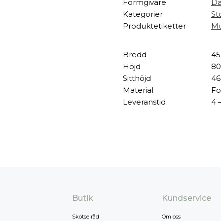
Formgivare
Da
Kategorier
St
Produktetiketter
Mu
Bredd
45
Höjd
80
Sitthöjd
46
Material
Fo
Leveranstid
4 
Butik
Kundservice
Skötselråd
Om oss