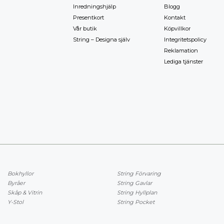
Inredningshjälp
Blogg
Presentkort
Kontakt
Vår butik
Köpvillkor
String – Designa själv
Integritetspolicy
Reklamation
Lediga tjänster
Bokhyllor
String Förvaring
Byråer
String Gavlar
Skåp & Vitrin
String Hyllplan
Y-Stol
String Pocket