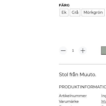
TEXTIL
FÄRG
Plädar
Ek
Grå
Mörkgrön
Kuddar & täcken
HALL
Överkast
Sängkläder
Galgar
Badrockar
Hallbänkar
Badrumsmattor
Klädhängare
Dukning
Krokar
Handdukar
Sko- & hatthyllo
Nerd
Stol
Prydnadskuddar
Hallmattor
mängd
Stol från Muuto.
PRODUKTINFORMATI
Artikelnummer
In
Varumärke
M