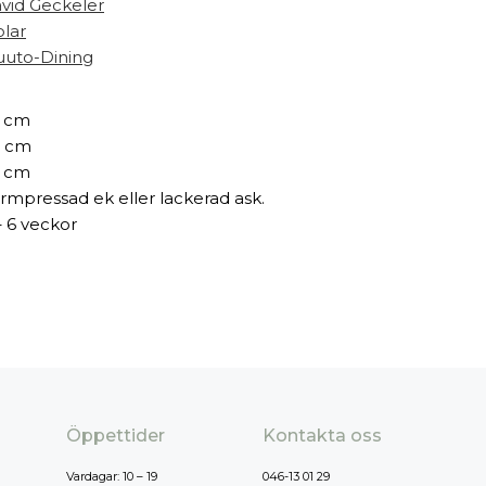
vid Geckeler
olar
uto-Dining
 cm
 cm
 cm
rmpressad ek eller lackerad ask.
– 6 veckor
Öppettider
Kontakta oss
Vardagar: 10 – 19
046-13 01 29