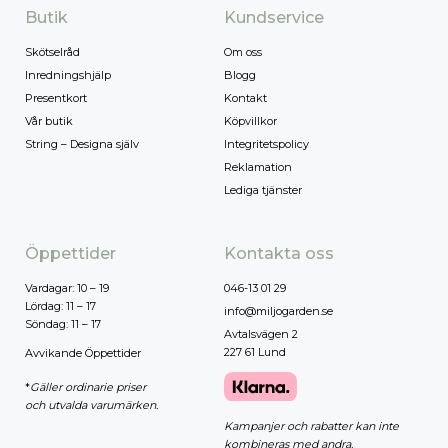
Butik
Kundservice
Skötselråd
Om oss
Inredningshjälp
Blogg
Presentkort
Kontakt
Vår butik
Köpvillkor
String – Designa själv
Integritetspolicy
Reklamation
Lediga tjänster
Öppettider
Kontakta oss
Vardagar: 10 – 19
046-13 01 29
Lördag: 11 – 17
info@miljogarden.se
Söndag: 11 – 17
Avtalsvägen 2
227 61 Lund
Avvikande Öppettider
*
Gäller ordinarie priser
och utvalda varumärken.
Kampanjer och rabatter kan inte
kombineras med andra.