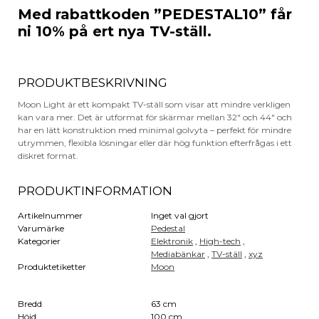
Med rabattkoden ”PEDESTAL10” får
ni 10% på ert nya TV-ställ.
PRODUKTBESKRIVNING
Moon Light är ett kompakt TV-ställ som visar att mindre verkligen
kan vara mer. Det är utformat för skärmar mellan 32″ och 44″ och
har en lätt konstruktion med minimal golvyta – perfekt för mindre
utrymmen, flexibla lösningar eller där hög funktion efterfrågas i ett
diskret format.
PRODUKTINFORMATION
Artikelnummer
Inget val gjort
Varumärke
Pedestal
Kategorier
Elektronik
,
High-tech
,
Mediabänkar
,
TV-ställ
,
xyz
Produktetiketter
Moon
Bredd
63 cm
Höjd
100 cm