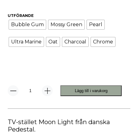
UTFÖRANDE
Bubble Gum
Mossy Green
Pearl
Ultra Marine
Oat
Charcoal
Chrome
Lägg till i varukorg
Moon
Light
TV-
ställ
mängd
TV-stället Moon Light från danska
Pedestal.