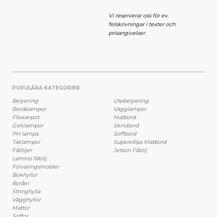
Vi reserverar oss för ev.
felskrivningar i texter och
prisangivelser.
POPULÄRA KATEGORIER
Belysning
Utebelysning
Bordslampor
Vägglampor
Flowerpot
Matbord
Golvlampor
Skrivbord
PH lampa
Soffbord
Taklampor
Superellips Matbord
Fåtöljer
Jetson Fåtölj
Lamino fåtölj
Förvaringsmöbler
Bokhyllor
Byråer
Stringhylla
Vägghyllor
Mattor
Soffor