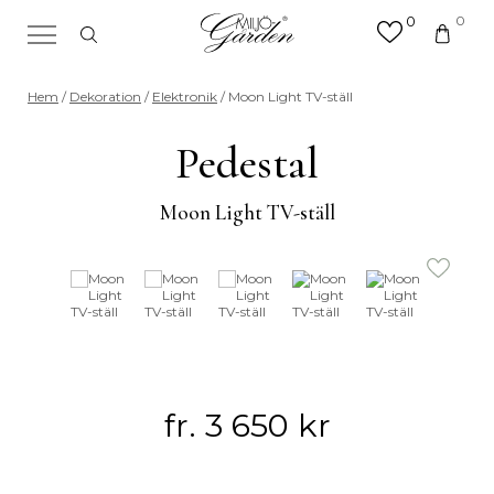
0
0
×
Sök efter valfri produkt eller
Hem
/
Dekoration
/
Elektronik
/ Moon Light TV-ställ
kategori
Sök
Pedestal
efter:
Moon Light TV-ställ
fr.
3 650
kr