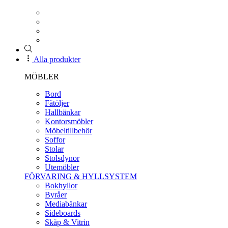
Alla produkter
MÖBLER
Bord
Fåtöljer
Hallbänkar
Kontorsmöbler
Möbeltillbehör
Soffor
Stolar
Stolsdynor
Utemöbler
FÖRVARING & HYLLSYSTEM
Bokhyllor
Byråer
Mediabänkar
Sideboards
Skåp & Vitrin