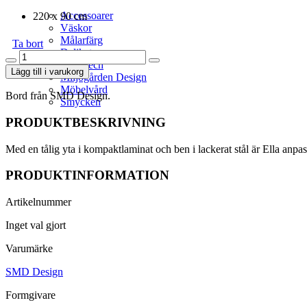
Accessoarer
220 x 90 cm
Väskor
Målarfärg
Ta bort
Delikatesser
Ella
High-tech
Bord
Lägg till i varukorg
Miljögården Design
mängd
Möbelvård
Bord från SMD Design.
Smycken
PRODUKTBESKRIVNING
Med en tålig yta i kompaktlaminat och ben i lackerat stål är Ella anpa
PRODUKTINFORMATION
Artikelnummer
Inget val gjort
Varumärke
SMD Design
Formgivare