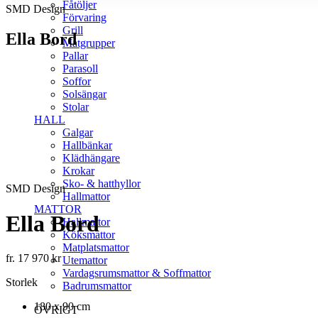
Fåtöljer
SMD Design
Förvaring
Grill
Ella Bord
Matgrupper
Pallar
Parasoll
Soffor
Solsängar
Stolar
PRODUKTBESKRIVNING
HALL
Galgar
Med en tålig yta i kompaktlaminat och ben i lackerat stål är Ell
Hallbänkar
Klädhängare
Krokar
Sko- & hatthyllor
SMD Design
Hallmattor
MATTOR
Ella Bord
Hallmattor
Köksmattor
Matplatsmattor
fr.
17 970
kr
Utemattor
Vardagsrumsmattor & Soffmattor
Storlek
Badrumsmattor
180 x 90 cm
ÖVRIGT