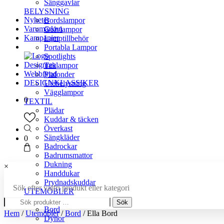
Sänggavlar
BELYSNING
Nyheter
Bordslampor
Varumärken
Golvlampor
Kampanjer
Lamptillbehör
Portabla Lampor
Spotlights
Designrea
Taklampor
Webbfynd
Plafonder
DESIGNKLASSIKER
Utebelysning
Vägglampor
0
TEXTIL
Plädar
Kuddar & täcken
Överkast
Sängkläder
0
Badrockar
Badrumsmattor
Dukning
×
Handdukar
Prydnadskuddar
Sök efter valfri produkt eller kategori
UTEMÖBLER
Sök
Bänkar
Sök
efter:
Bord
Hem
/
Utemöbler
/
Bord
/ Ella Bord
Dynor