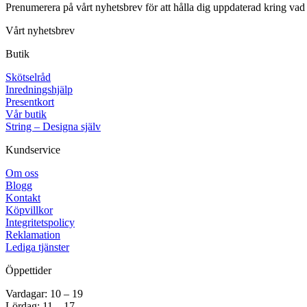
Prenumerera på vårt nyhetsbrev för att hålla dig uppdaterad kring vad
Vårt nyhetsbrev
Butik
Skötselråd
Inredningshjälp
Presentkort
Vår butik
String – Designa själv
Kundservice
Om oss
Blogg
Kontakt
Köpvillkor
Integritetspolicy
Reklamation
Lediga tjänster
Öppettider
Vardagar: 10 – 19
Lördag: 11 – 17