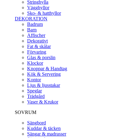
Stringhylla
Vägghyllor
Sko- & hatthyllor
DEKORATION
Badrum
Barn
Affischer
Dekorativt
Fat & skålar
Förvaring
Glas & porslin
Klockor
Knoppar & Handtag
Kök & Servering
Kontor
Ljus & ljusstakar
Speglar
Trädgård
Vaser & Krukor
SOVRUM
Sängbord
Kuddar & täcken
Sängar & madrasser