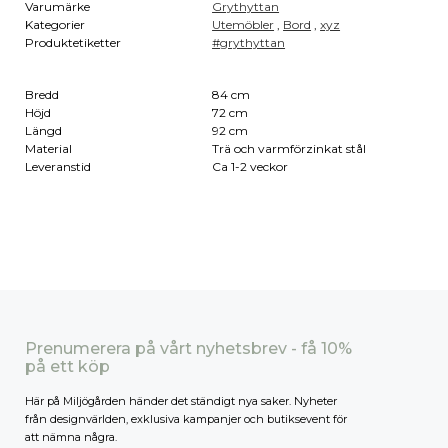
Varumärke
Grythyttan
Kategorier
Utemöbler
,
Bord
,
xyz
Produktetiketter
#grythyttan
Bredd
84 cm
Höjd
72 cm
Längd
92 cm
Material
Trä och varmförzinkat stål
Leveranstid
Ca 1-2 veckor
Prenumerera på vårt nyhetsbrev - få 10%
på ett köp
Här på Miljögården händer det ständigt nya saker. Nyheter
från designvärlden, exklusiva kampanjer och butiksevent för
att nämna några.