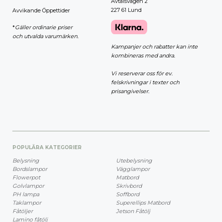
Avtalsvägen 2
227 61 Lund
Avvikande Öppettider
*
Gäller ordinarie priser
och utvalda varumärken.
Kampanjer och rabatter kan inte
kombineras med andra.
Vi reserverar oss för ev.
felskrivningar i texter och
prisangivelser.
POPULÄRA KATEGORIER
Belysning
Utebelysning
Bordslampor
Vägglampor
Flowerpot
Matbord
Golvlampor
Skrivbord
PH lampa
Soffbord
Taklampor
Superellips Matbord
Fåtöljer
Jetson Fåtölj
Lamino fåtölj