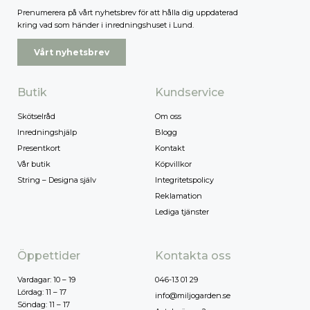
Prenumerera på vårt nyhetsbrev för att hålla dig uppdaterad
kring vad som händer i inredningshuset i Lund.
Vårt nyhetsbrev
Butik
Kundservice
Skötselråd
Om oss
Inredningshjälp
Blogg
Presentkort
Kontakt
Vår butik
Köpvillkor
String – Designa själv
Integritetspolicy
Reklamation
Lediga tjänster
Öppettider
Kontakta oss
Vardagar: 10 – 19
046-13 01 29
Lördag: 11 – 17
info@miljogarden.se
Söndag: 11 – 17