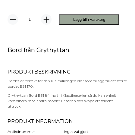
Lägg till i varukorg
Grythyttan
Bord
B31
84
mängd
Bord från Grythyttan.
PRODUKTBESKRIVNING
Bordet är perfekt för den lilla balkongen eller som tillägg till det större
bordet B31 170.
Grythyttan Bord B31 84 ingår i Klassikerserien så du kan enkelt
kombinera med andra möbler ur serien och skapa ett stilrent
uttryck.
PRODUKTINFORMATION
Artikelnummer
Inget val gjort