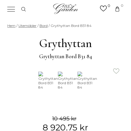
0
0
×
Sök efter valfri produkt eller
Hem
/
Utemöbler
/
Bord
/ Grythyttan Bord B31 84
kategori
Sök
Grythyttan
efter:
Grythyttan Bord B31 84
10 495
kr
8 920.75
kr