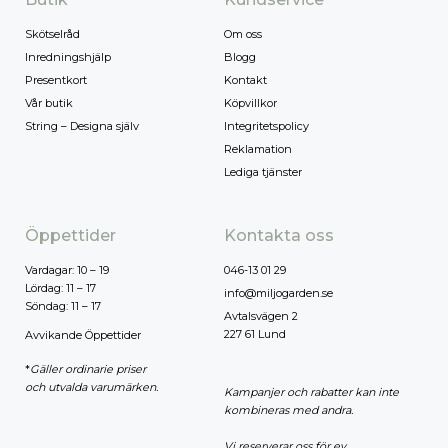
Skötselråd
Om oss
Inredningshjälp
Blogg
Presentkort
Kontakt
Vår butik
Köpvillkor
String – Designa själv
Integritetspolicy
Reklamation
Lediga tjänster
Öppettider
Kontakta oss
Vardagar: 10 – 19
046-13 01 29
Lördag: 11 – 17
info@miljogarden.se
Söndag: 11 – 17
Avtalsvägen 2
227 61 Lund
Avvikande Öppettider
*
Gäller ordinarie priser
och utvalda varumärken.
Kampanjer och rabatter kan inte
kombineras med andra.
Vi reserverar oss för ev.