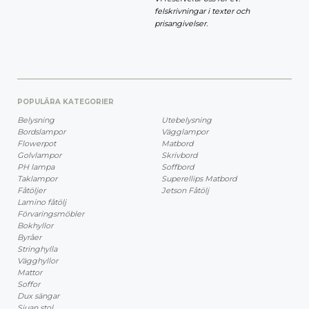
felskrivningar i texter och
prisangivelser.
POPULÄRA KATEGORIER
Belysning
Utebelysning
Bordslampor
Vägglampor
Flowerpot
Matbord
Golvlampor
Skrivbord
PH lampa
Soffbord
Taklampor
Superellips Matbord
Fåtöljer
Jetson Fåtölj
Lamino fåtölj
Förvaringsmöbler
Bokhyllor
Byråer
Stringhylla
Vägghyllor
Mattor
Soffor
Dux sängar
Sjuan stol