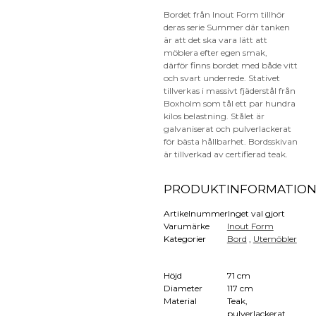
Bordet från Inout Form tillhör
deras serie Summer där tanken
är att det ska vara lätt att
möblera efter egen smak,
därför finns bordet med både vitt
och svart underrede. Stativet
tillverkas i massivt fjäderstål från
Boxholm som tål ett par hundra
kilos belastning. Stålet är
galvaniserat och pulverlackerat
för bästa hållbarhet. Bordsskivan
är tillverkad av certifierad teak.
PRODUKTINFORMATIO
Artikelnummer
Inget val gjort
Varumärke
Inout Form
Kategorier
Bord
,
Utemöbler
Höjd
71 cm
Diameter
117 cm
Material
Teak,
pulverlackerat