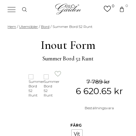
0
0
×
Sök efter valfri produkt eller
Hem
/
Utemöbler
/
Bord
/ Summer Bord 52 Runt
kategori
Sök
Inout Form
efter:
Summer Bord 52 Runt
7 789
kr
6 620.65
kr
Beställningsvara
FÄRG
Vit