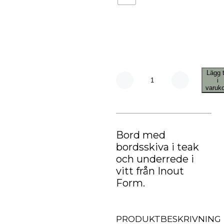
Lägg t
i
Summer
varuk
Bord
52
Runt
mängd
Bord med
bordsskiva i teak
och underrede i
vitt från Inout
Form.
PRODUKTBESKRIVNING