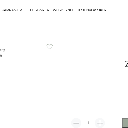
KAMPANJER
DESIGNREA
WEBBFYND
DESIGNKLASSIKER
Sök efter 
Sök
BELYSNING
UTEMÖBLE
efter:
Bordslampor
Bänkar
Golvlampor
Bord
Lamptillbehör
Dynor
Portabla Lampor
Fåtöljer
Spotlights
Förvaring
Taklampor
Grill
Plafonder
Matgrupper
Utebelysning
Pallar
Vägglampor
Parasoll
Soffor
Solsängar
Zebra
Stolar