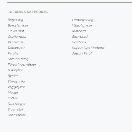
POPULÄRA KATEGORIER
Belysning
Utebelysning
Bordslampor
Vägglampor
Flowerpot
Matbord
Golvlampor
Skrivbord
PH lampa
Soffbord
Taklampor
Superellips Matbord
Fåtöljer
Jetson Fåtölj
Lamino fåtölj
Förvaringsmöbler
Bokhyllor
Byråer
Stringhylla
Vägghyllor
Mattor
Soffor
Dux sängar
Sjuan stol
Utemöbler