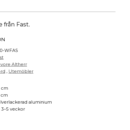
Målarfärg
Delikatesser
High-tech
e från Fast.
Miljögården Design
Möbelvård
ON
Smycken
20-WFAS
st
r
evore Altherr
rd
,
Utemöbler
 cm
 cm
lverlackerad aluminium
 3–5 veckor