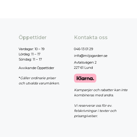
Öppettider
Kontakta oss
Vardagar: 10 – 19
046-13 01 29
Lördag: 11 – 17
info@miljogarden.se
Söndag: 11 – 17
Avtalsvägen 2
227 61 Lund
Avvikande Öppettider
*
Gäller ordinarie priser
och utvalda varumärken.
Kampanjer och rabatter kan inte
kombineras med andra.
Vi reserverar oss för ev.
felskrivningar i texter och
prisangivelser.