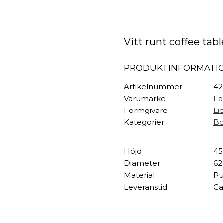
TEXTIL
Coffee
Table
Plädar
mängd
Kuddar & täcken
HALL
Vitt runt coffee tabl
Överkast
Sängkläder
Galgar
PRODUKTINFORMATI
Badrockar
Hallbänkar
Badrumsmattor
Klädhängare
Artikelnummer
4
Dukning
Krokar
Varumärke
Fa
Handdukar
Sko- & hatthyllo
Formgivare
Li
Prydnadskuddar
Hallmattor
Kategorier
Bo
Höjd
45
Diameter
62
Material
Pu
Leveranstid
Ca