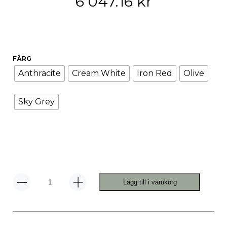
6 047.16
kr
FÄRG
Anthracite
Cream White
Iron Red
Olive
Sky Grey
Lägg till i varukorg
Palissade
Cord
Loungestol
Low
mängd