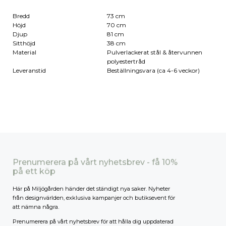
Bredd
73 cm
Höjd
70 cm
Djup
81 cm
Sitthöjd
38 cm
Material
Pulverlackerat stål & återvunnen
polyestertråd
Leveranstid
Beställningsvara (ca 4-6 veckor)
Prenumerera på vårt nyhetsbrev - få 10%
på ett köp
Här på Miljögården händer det ständigt nya saker. Nyheter
från designvärlden, exklusiva kampanjer och butiksevent för
att nämna några.
Prenumerera på vårt nyhetsbrev för att hålla dig uppdaterad