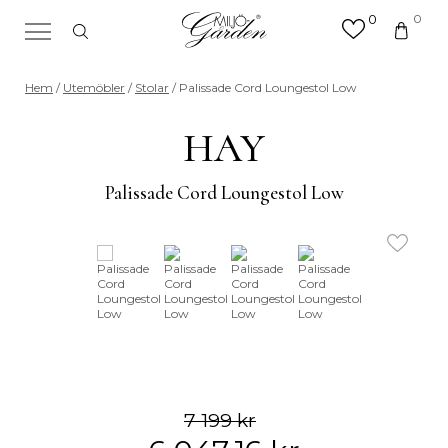
0
0
×
Sök efter valfri produkt eller
Hem
/
Utemöbler
/
Stolar
/ Palissade Cord Loungestol Low
kategori
Sök
HAY
efter:
Palissade Cord Loungestol Low
7 199
kr