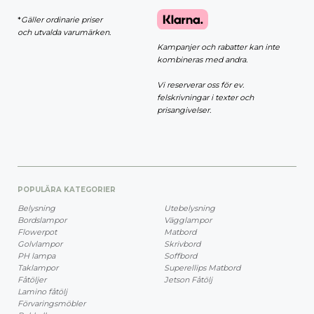
*
Gäller ordinarie priser
och utvalda varumärken.
Kampanjer och rabatter kan inte
kombineras med andra.
Vi reserverar oss för ev.
felskrivningar i texter och
prisangivelser.
POPULÄRA KATEGORIER
Belysning
Utebelysning
Bordslampor
Vägglampor
Flowerpot
Matbord
Golvlampor
Skrivbord
PH lampa
Soffbord
Taklampor
Superellips Matbord
Fåtöljer
Jetson Fåtölj
Lamino fåtölj
Förvaringsmöbler