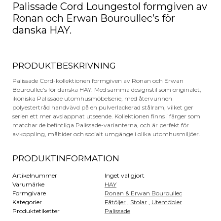
Palissade Cord Loungestol formgiven av
Ronan och Erwan Bouroullec’s för
danska HAY.
PRODUKTBESKRIVNING
Palissade Cord-kollektionen formgiven av Ronan och Erwan
Bouroullec’s för danska HAY. Med samma designstil som originalet,
ikoniska Palissade utomhusmöbelserie, med återvunnen
polyestertråd handvävd på en pulverlackerad stålram, vilket ger
serien ett mer avslappnat utseende. Kollektionen finns i färger som
matchar de befintliga Palissade-varianterna, och är perfekt för
avkoppling, måltider och socialt umgänge i olika utomhusmiljöer.
PRODUKTINFORMATION
Artikelnummer
Inget val gjort
Varumärke
HAY
Formgivare
Ronan & Erwan Bouroullec
Kategorier
Fåtöljer
,
Stolar
,
Utemöbler
Produktetiketter
Palissade