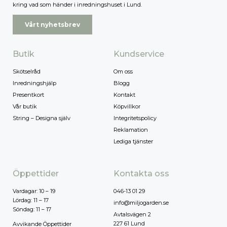
kring vad som händer i inredningshuset i Lund.
Vårt nyhetsbrev
Butik
Kundservice
Skötselråd
Om oss
Inredningshjälp
Blogg
Presentkort
Kontakt
Vår butik
Köpvillkor
String – Designa själv
Integritetspolicy
Reklamation
Lediga tjänster
Öppettider
Kontakta oss
Vardagar: 10 – 19
046-13 01 29
Lördag: 11 – 17
info@miljogarden.se
Söndag: 11 – 17
Avtalsvägen 2
227 61 Lund
Avvikande Öppettider