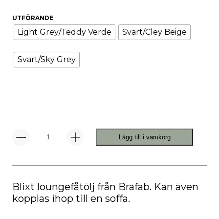
UTFÖRANDE
Light Grey/Teddy Verde
Svart/Cley Beige
Svart/Sky Grey
Lägg till i varukorg
Blixt
Loungefåtölj
mängd
Blixt loungefåtölj från Brafab. Kan även
kopplas ihop till en soffa.