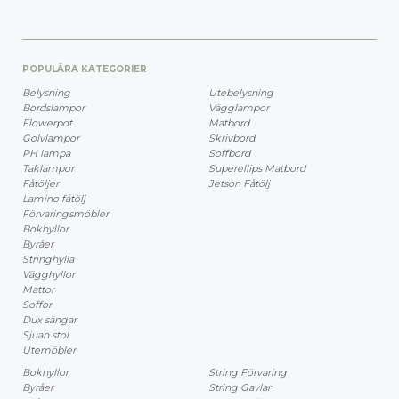
POPULÄRA KATEGORIER
Belysning
Utebelysning
Bordslampor
Vägglampor
Flowerpot
Matbord
Golvlampor
Skrivbord
PH lampa
Soffbord
Taklampor
Superellips Matbord
Fåtöljer
Jetson Fåtölj
Lamino fåtölj
Förvaringsmöbler
Bokhyllor
Byråer
Stringhylla
Vägghyllor
Mattor
Soffor
Dux sängar
Sjuan stol
Utemöbler
Bokhyllor
String Förvaring
Byråer
String Gavlar