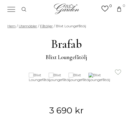
0
0
×
Sök efter valfri produkt eller
Hem
/
Utemöbler
/
Fåtöljer
/ Blixt Loungefåtölj
kategori
Sök
Brafab
efter:
Blixt Loungefåtölj
3 690
kr