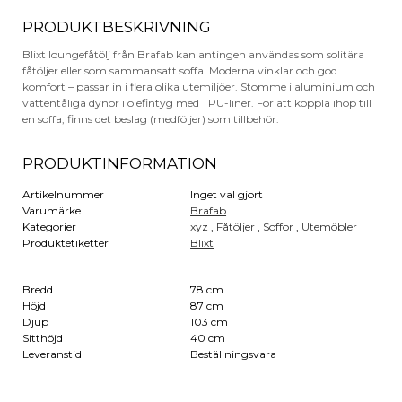
PRODUKTBESKRIVNING
Blixt loungefåtölj från Brafab kan antingen användas som solitära
fåtöljer eller som sammansatt soffa. Moderna vinklar och god
komfort – passar in i flera olika utemiljöer. Stomme i aluminium och
vattentåliga dynor i olefintyg med TPU-liner. För att koppla ihop till
en soffa, finns det beslag (medföljer) som tillbehör.
PRODUKTINFORMATION
Artikelnummer
Inget val gjort
Varumärke
Brafab
Kategorier
xyz
,
Fåtöljer
,
Soffor
,
Utemöbler
Produktetiketter
Blixt
Bredd
78 cm
Höjd
87 cm
Djup
103 cm
Sitthöjd
40 cm
Leveranstid
Beställningsvara