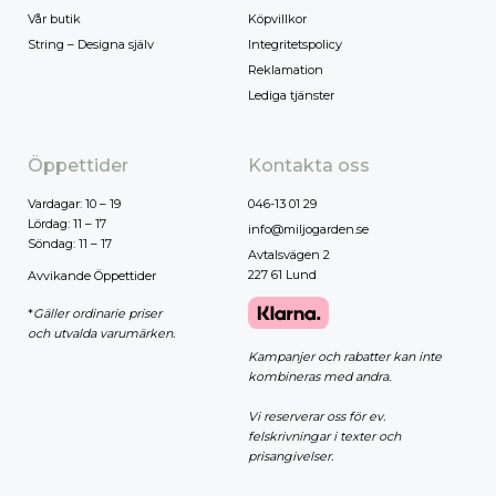
Vår butik
Köpvillkor
String – Designa själv
Integritetspolicy
Reklamation
Lediga tjänster
Öppettider
Kontakta oss
Vardagar: 10 – 19
046-13 01 29
Lördag: 11 – 17
info@miljogarden.se
Söndag: 11 – 17
Avtalsvägen 2
227 61 Lund
Avvikande Öppettider
*
Gäller ordinarie priser
och utvalda varumärken.
Kampanjer och rabatter kan inte
kombineras med andra.
Vi reserverar oss för ev.
felskrivningar i texter och
prisangivelser.