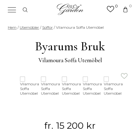
0
0
×
Sök efter valfri produkt eller
Hem
/
Utemöbler
/
Soffor
/ Vilamoura Soffa Utemöbel
kategori
Sök
Byarums Bruk
efter:
Vilamoura Soffa Utemöbel
fr.
15 200
kr