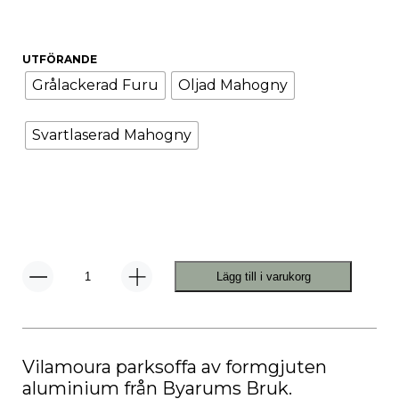
UTFÖRANDE
Grålackerad Furu
Oljad Mahogny
Svartlaserad Mahogny
Lägg till i varukorg
Vilamoura
Soffa
Utemöbel
mängd
Vilamoura parksoffa av formgjuten
aluminium från Byarums Bruk.