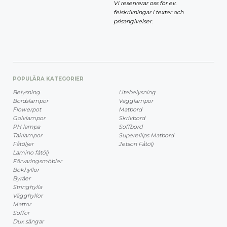
Vi reserverar oss för ev.
felskrivningar i texter och
prisangivelser.
POPULÄRA KATEGORIER
Belysning
Utebelysning
Bordslampor
Vägglampor
Flowerpot
Matbord
Golvlampor
Skrivbord
PH lampa
Soffbord
Taklampor
Superellips Matbord
Fåtöljer
Jetson Fåtölj
Lamino fåtölj
Förvaringsmöbler
Bokhyllor
Byråer
Stringhylla
Vägghyllor
Mattor
Soffor
Dux sängar