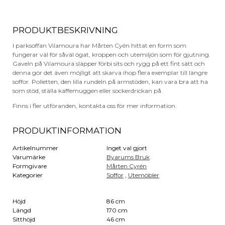
PRODUKTBESKRIVNING
I parksoffan Vilamoura har Mårten Cyén hittat en form som
fungerar väl för såväl ögat, kroppen och utemiljön som för gjutning.
Gaveln på Vilamoura släpper förbi sits och rygg på ett fint sätt och
denna gör det även möjligt att skarva ihop flera exemplar till längre
soffor. Polletten, den lilla rundeln på armstöden, kan vara bra att ha
som stöd, ställa kaffemuggen eller sockerdrickan på.
Finns i fler utföranden, kontakta oss för mer information.
PRODUKTINFORMATION
Artikelnummer
Inget val gjort
Varumärke
Byarums Bruk
Formgivare
Mårten Cyrén
Kategorier
Soffor
,
Utemöbler
Höjd
86 cm
Längd
170 cm
Sitthöjd
46 cm