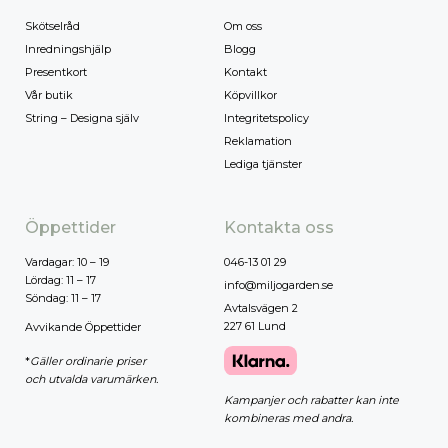
Skötselråd
Om oss
Inredningshjälp
Blogg
Presentkort
Kontakt
Vår butik
Köpvillkor
String – Designa själv
Integritetspolicy
Reklamation
Lediga tjänster
Öppettider
Kontakta oss
Vardagar: 10 – 19
046-13 01 29
Lördag: 11 – 17
info@miljogarden.se
Söndag: 11 – 17
Avtalsvägen 2
227 61 Lund
Avvikande Öppettider
*
Gäller ordinarie priser
och utvalda varumärken.
Kampanjer och rabatter kan inte
kombineras med andra.