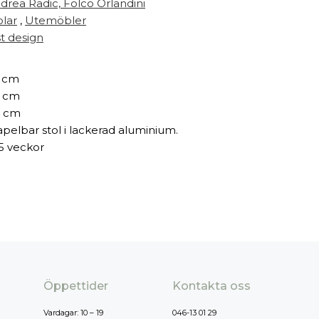
drea Radic,
Folco Orlandini
olar
,
Utemöbler
st design
 cm
 cm
 cm
apelbar stol i lackerad aluminium.
5 veckor
Öppettider
Kontakta oss
Vardagar: 10 – 19
046-13 01 29