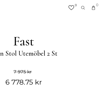
0
0
×
valfri produkt eller kategori
R
MATTOR
Fast
Hallmattor
Köksmattor
n Stol Utemöbel 2 St
Matplatsmattor
Utemattor
Vardagsrumsmattor & Soffmattor
Badrumsmattor
7 975
kr
6 778.75
kr
ÖVRIGT
Accessoarer
Väskor