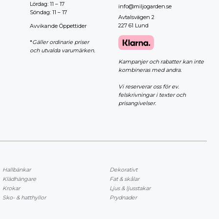
Lördag: 11 – 17
info@miljogarden.se
Söndag: 11 – 17
Avtalsvägen 2
227 61 Lund
Avvikande Öppettider
*
Gäller ordinarie priser
och utvalda varumärken.
Kampanjer och rabatter kan inte
kombineras med andra.
Vi reserverar oss för ev.
felskrivningar i texter och
prisangivelser.
Hallbänkar
Dekorativt
Klädhängare
Fat & skålar
Krokar
Ljus & ljusstakar
Sko- & hatthyllor
Prydnader