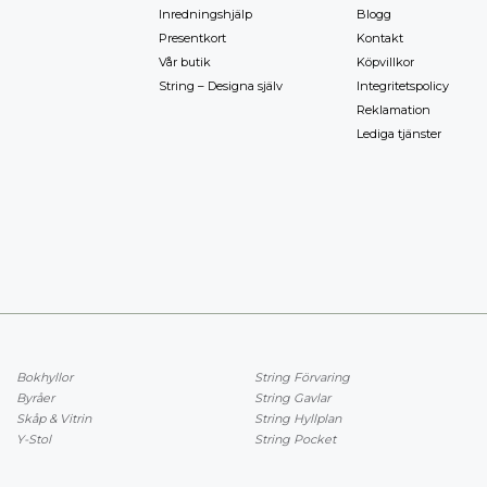
Inredningshjälp
Blogg
Presentkort
Kontakt
Vår butik
Köpvillkor
String – Designa själv
Integritetspolicy
Reklamation
Lediga tjänster
Bokhyllor
String Förvaring
Byråer
String Gavlar
Skåp & Vitrin
String Hyllplan
Y-Stol
String Pocket