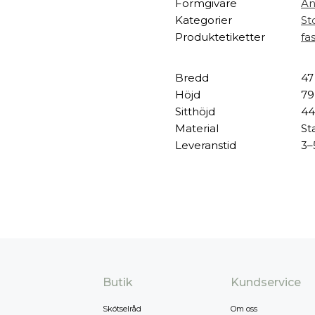
Formgivare
An
Kategorier
St
Produktetiketter
fa
Bredd
47
Höjd
79
Sitthöjd
44
Material
St
Leveranstid
3–
Butik
Kundservice
Skötselråd
Om oss