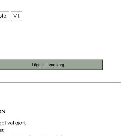
Målarfärg
Delikatesser
old
Vit
High-tech
Miljögården Design
Möbelvård
Smycken
Lägg till i varukorg
r
ON
get val gjort
st