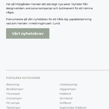
Här på Miljögården händer det ständigt nya saker. Nyheter från
designvärlden, exklusiva kampanjer och butiksevent för att nämna
några.
Prenumerera på vårt nyhetsbrev för att hålla dig uppdaterad kring
vad som händer i inredningshuset i Lund.
Vårt nyhetsbrev
POPULÄRA KATEGORIER
Belysning
Utebelysning
Bordslampor
Vägglampor
Flowerpot
Matbord
Golvlampor
Skrivbord
PH lampa
Soffbord
Taklampor
Superellips Matbord