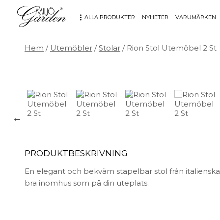
ALLA PRODUKTER
NYHETER
VARUMÄRKEN
Hem
/
Utemöbler
/
Stolar
/ Rion Stol Utemöbel 2 St
MÖBLER
DEKORATION
Bord
Badrum
Fåtöljer
Barn
Hallbänkar
Affischer
Kontorsmöbler
Dekorativt
Möbeltillbehör
Fat & skålar
Soffor
Förvaring
PRODUKTBESKRIVNING
Stolar
Glas & porslin
Stolsdynor
Klockor
En elegant och bekväm stapelbar stol från italienska 
Utemöbler
Knoppar & Handtag
bra inomhus som på din uteplats.
Kök & Servering
Kontor
Ljus & ljusstakar