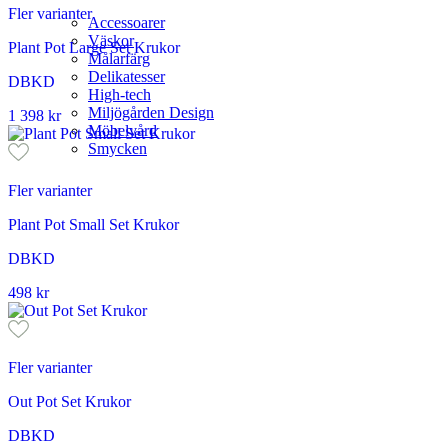
Fler varianter
Accessoarer
Väskor
Plant Pot Large Set Krukor
Målarfärg
Delikatesser
DBKD
High-tech
Miljögården Design
1 398
kr
Möbelvård
Smycken
Fler varianter
Plant Pot Small Set Krukor
DBKD
498
kr
Fler varianter
Out Pot Set Krukor
DBKD