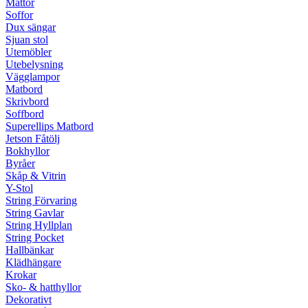
Mattor
Soffor
Dux sängar
Sjuan stol
Utemöbler
Utebelysning
Vägglampor
Matbord
Skrivbord
Soffbord
Superellips Matbord
Jetson Fåtölj
Bokhyllor
Byråer
Skåp & Vitrin
Y-Stol
String Förvaring
String Gavlar
String Hyllplan
String Pocket
Hallbänkar
Klädhängare
Krokar
Sko- & hatthyllor
Dekorativt