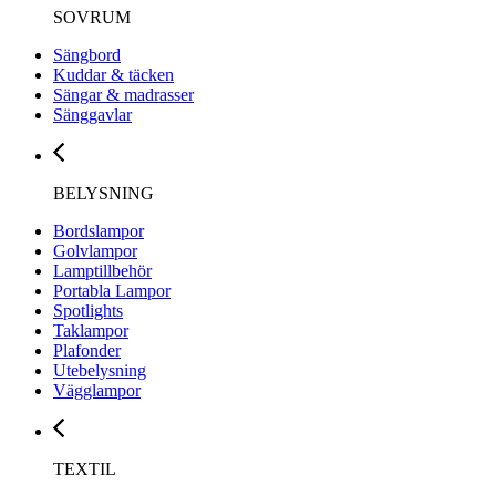
SOVRUM
Sängbord
Kuddar & täcken
Sängar & madrasser
Sänggavlar
BELYSNING
Bordslampor
Golvlampor
Lamptillbehör
Portabla Lampor
Spotlights
Taklampor
Plafonder
Utebelysning
Vägglampor
TEXTIL