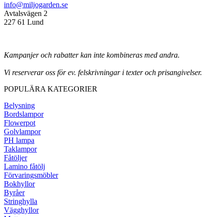
info@miljogarden.se
Avtalsvägen 2
227 61 Lund
Kampanjer och rabatter kan inte kombineras med andra.
Vi reserverar oss för ev. felskrivningar i texter och prisangivelser.
POPULÄRA KATEGORIER
Belysning
Bordslampor
Flowerpot
Golvlampor
PH lampa
Taklampor
Fåtöljer
Lamino fåtölj
Förvaringsmöbler
Bokhyllor
Byråer
Stringhylla
Vägghyllor