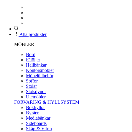
Alla produkter
MÖBLER
Bord
Fåtöljer
Hallbänkar
Kontorsmöbler
Möbeltillbehör
Soffor
Stolar
Stolsdynor
Utemöbler
FÖRVARING & HYLLSYSTEM
Bokhyllor
Byråer
Mediabänkar
Sideboards
Skåp & Vitrin