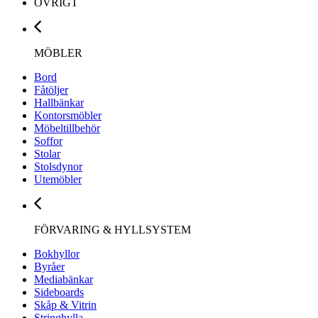
ÖVRIGT
MÖBLER
Bord
Fåtöljer
Hallbänkar
Kontorsmöbler
Möbeltillbehör
Soffor
Stolar
Stolsdynor
Utemöbler
FÖRVARING & HYLLSYSTEM
Bokhyllor
Byråer
Mediabänkar
Sideboards
Skåp & Vitrin
Stringhylla