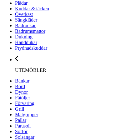
Plädar
Kuddar & täcken
Överkast
Sängkläder
Badrockar
Badrumsmattor
Dukning
Handdukar
Prydnadskuddar
UTEMÖBLER
Bänkar
Bord
Dynor
Fåtöljer
Förvaring
Grill
Matgrupper
Pallar
Parasoll
Soffor
Solsängar