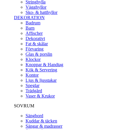
Stringhylla
Vägghyllor
Sko- & hatthyllor
DEKORATION
Badrum
Barn
Affischer
Dekorativt
Fat & skålar
Förvaring
Glas & porslin
Klockor
Knoppar & Handtag
Kök & Servering
Kontor
Ljus & ljusstakar
Speglar
Trädgård
Vaser & Krukor
SOVRUM
Sängbord
Kuddar & täcken
Sängar & madrasser