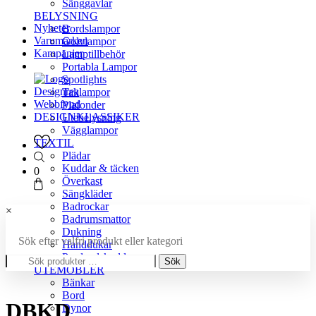
Sänggavlar
BELYSNING
Nyheter
Bordslampor
Varumärken
Golvlampor
Kampanjer
Lamptillbehör
Portabla Lampor
Spotlights
Designrea
Taklampor
Webbfynd
Plafonder
DESIGNKLASSIKER
Utebelysning
Vägglampor
TEXTIL
Plädar
Kuddar & täcken
0
Överkast
Sängkläder
Badrockar
×
Badrumsmattor
Dukning
Sök efter valfri produkt eller kategori
Handdukar
Sök
Prydnadskuddar
Sök
efter:
UTEMÖBLER
Bänkar
Bord
DBKD
Dynor