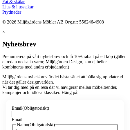
Fat & skålar
Ljus & ljusstakar
Prydnader
© 2026 Miljögårdens Möbler AB Org.nr: 556246-4908
×
Nyhetsbrev
Prenumerera på vårt nyhetsbrev och få 10% rabatt på ett köp (gäller
ej redan nedsatta varor, Miljögården Design, kan ej heller
kombineras med andra erbjudanden)
Miljögårdens nyhetsbrev är det bästa sättet att hålla sig uppdaterad
när det gäller designvärlden.
Vi tar dig med på en resa där vi navigerar mellan möbeltrender,
kampanjer och tidlösa klassiker. Häng på!
Email
(Obligatoriskt)
Email
Namn
(Obligatoriskt)