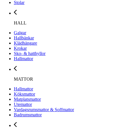
Stolar
HALL
Galgar
Hallbänkar
Klädhängare
Krokar
Sko- & hatthyllor
Hallmattor
MATTOR
Hallmattor
Köksmattor
Matplatsmattor
Utemattor
Vardagsrumsmattor & Soffmattor
Badrumsmattor