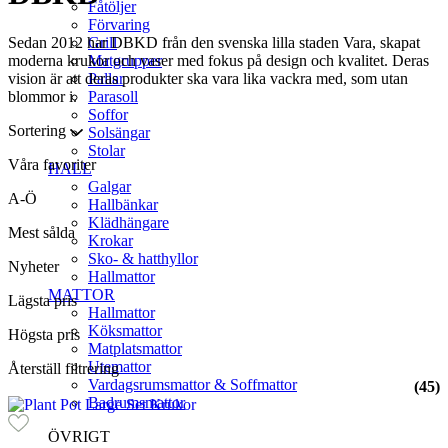
Fåtöljer
Förvaring
Sedan 2012 har DBKD från den svenska lilla staden Vara, skapat
Grill
moderna krukor och vaser med fokus på design och kvalitet. Deras
Matgrupper
vision är att deras produkter ska vara lika vackra med, som utan
Pallar
blommor i.
Parasoll
Soffor
Sortering
Solsängar
Stolar
Våra favoriter
HALL
Galgar
A-Ö
Hallbänkar
Klädhängare
Mest sålda
Krokar
Sko- & hatthyllor
Nyheter
Hallmattor
MATTOR
Lägsta pris
Hallmattor
Köksmattor
Högsta pris
Matplatsmattor
Utemattor
Återställ filtrering
Vardagsrumsmattor & Soffmattor
(45)
Badrumsmattor
ÖVRIGT