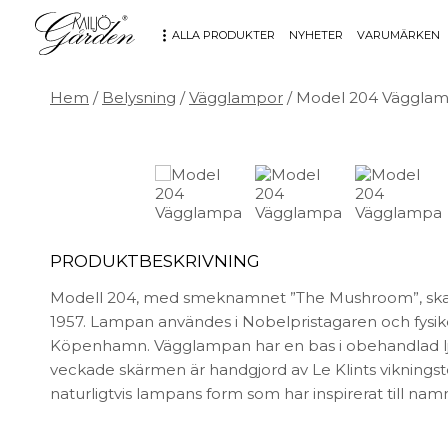
ALLA PRODUKTER
NYHETER
VARUMÄRKEN
Hem
/
Belysning
/
Vägglampor
/ Model 204 Väggla
MÖBLER
DEKORATION
Bord
Badrum
Fåtöljer
Barn
Hallbänkar
Affischer
Kontorsmöbler
Dekorativt
PRODUKTBESKRIVNING
Möbeltillbehör
Fat & skålar
Soffor
Förvaring
Modell 204, med smeknamnet ”The Mushroom”, ska
Stolar
Glas & porslin
1957. Lampan användes i Nobelpristagaren och fysike
Köpenhamn. Vägglampan har en bas i obehandlad lju
Stolsdynor
Klockor
veckade skärmen är handgjord av Le Klints vikningst
Utemöbler
Knoppar & Handtag
naturligtvis lampans form som har inspirerat till na
Kök & Servering
Kontor
Ljus & ljusstakar