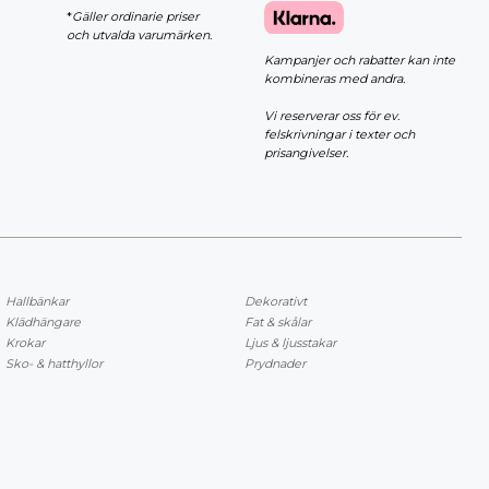
*
Gäller ordinarie priser
och utvalda varumärken.
Kampanjer och rabatter kan inte
kombineras med andra.
Vi reserverar oss för ev.
felskrivningar i texter och
prisangivelser.
Hallbänkar
Dekorativt
Klädhängare
Fat & skålar
Krokar
Ljus & ljusstakar
Sko- & hatthyllor
Prydnader