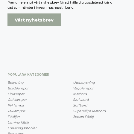
Prenumerera på vårt nyhetsbrev för att hålla dig uppdaterad kring
vad som händer i inredningshuset i Lund.
Vårt nyhetsbrev
POPULÄRA KATEGORIER
Belysning
Utebelysning
Bordslampor
Vägglampor
Flowerpot
Matbord
Golvlampor
Skrivbord
PH lampa
Soffbord
Taklampor
Superellips Matbord
Fåtöljer
Jetson Fåtölj
Lamino fåtölj
Förvaringsmöbler
Bokhyllor