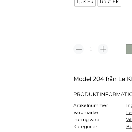
TEXTIL
Ljus Ek
Rökt Ek
Plädar
Kuddar & täcken
HALL
Överkast
Sängkläder
Galgar
Badrockar
Hallbänkar
Badrumsmattor
Klädhängare
Model
Dukning
Krokar
204
Vägglampa
Handdukar
Sko- & hatthyllo
mängd
Prydnadskuddar
Hallmattor
Model 204 från Le Kl
PRODUKTINFORMATI
Artikelnummer
In
Varumärke
Le
Formgivare
Vi
Kategorier
Be