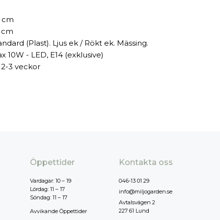
 cm
 cm
andard (Plast). Ljus ek / Rökt ek. Mässing.
x 10W - LED, E14 (exklusive)
 2-3 veckor
Öppettider
Kontakta oss
Vardagar: 10 – 19
046-13 01 29
Lördag: 11 – 17
info@miljogarden.se
Söndag: 11 – 17
Avtalsvägen 2
227 61 Lund
Avvikande Öppettider