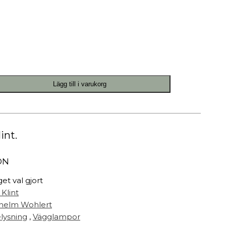
Målarfärg
Delikatesser
High-tech
Miljögården Design
Möbelvård
Smycken
Lägg till i varukorg
r
int.
ON
get val gjort
 Klint
lhelm Wohlert
lysning
,
Vägglampor