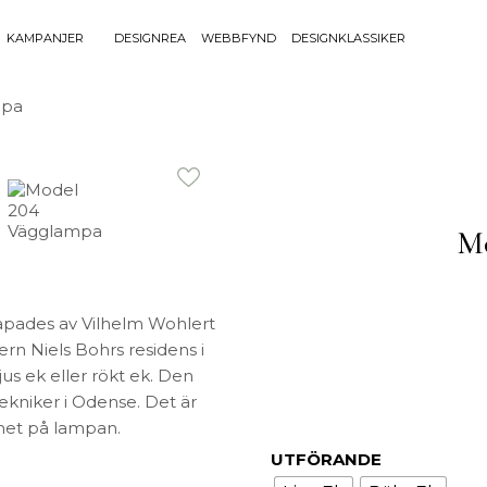
KAMPANJER
DESIGNREA
WEBBFYND
DESIGNKLASSIKER
Sök efter 
mpa
Sök
BELYSNING
UTEMÖBLE
efter:
Bordslampor
Bänkar
Golvlampor
Bord
Mo
Lamptillbehör
Dynor
Portabla Lampor
Fåtöljer
Spotlights
Förvaring
Taklampor
Grill
pades av Vilhelm Wohlert
Plafonder
Matgrupper
rn Niels Bohrs residens i
s ek eller rökt ek. Den
Utebelysning
Pallar
ekniker i Odense. Det är
Vägglampor
Parasoll
mnet på lampan.
Soffor
UTFÖRANDE
Solsängar
Stolar