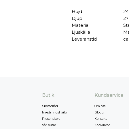
Höjd
24
Djup
27
Material
St
Ljuskälla
Ma
Leveranstid
ca
Butik
Kundservice
Skötselråd
Om oss
Inredningshjälp
Blogg
Presentkort
Kontakt
Vår butik
Köpvillkor