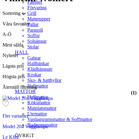
Fåtöljer
Förvaring
Sortering
Grill
Matgrupper
Våra favoriter
Pallar
Parasoll
A-Ö
Soffor
Solsängar
Mest sålda
Stolar
HALL
Nyheter
Galgar
Hallbänkar
Lägsta pris
Klädhängare
Krokar
Högsta pris
Sko- & hatthyllor
Hallmattor
Återställ filtrering
MATTOR
(1)
Hallmattor
Köksmattor
Matplatsmattor
Utemattor
Fler varianter
Vardagsrumsmattor & Soffmattor
Badrumsmattor
Model 204 Vägglampa
ÖVRIGT
Le Klint