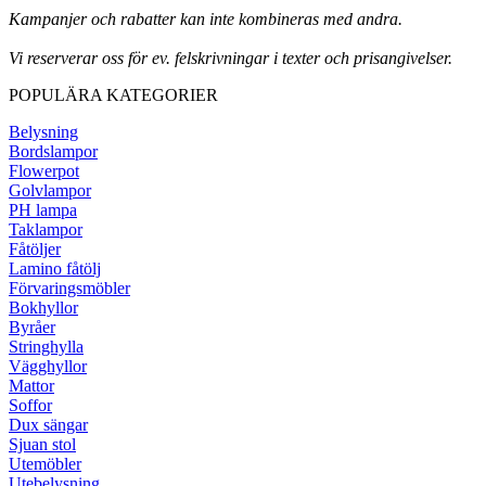
Kampanjer och rabatter kan inte kombineras med andra.
Vi reserverar oss för ev. felskrivningar i texter och prisangivelser.
POPULÄRA KATEGORIER
Belysning
Bordslampor
Flowerpot
Golvlampor
PH lampa
Taklampor
Fåtöljer
Lamino fåtölj
Förvaringsmöbler
Bokhyllor
Byråer
Stringhylla
Vägghyllor
Mattor
Soffor
Dux sängar
Sjuan stol
Utemöbler
Utebelysning