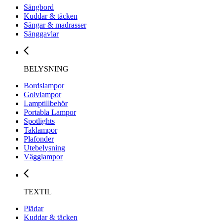
Sängbord
Kuddar & täcken
Sängar & madrasser
Sänggavlar
BELYSNING
Bordslampor
Golvlampor
Lamptillbehör
Portabla Lampor
Spotlights
Taklampor
Plafonder
Utebelysning
Vägglampor
TEXTIL
Plädar
Kuddar & täcken