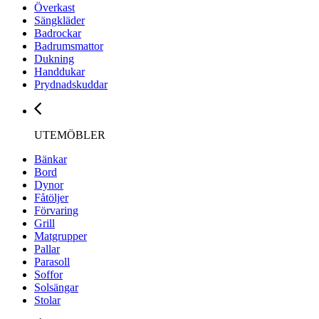
Överkast
Sängkläder
Badrockar
Badrumsmattor
Dukning
Handdukar
Prydnadskuddar
UTEMÖBLER
Bänkar
Bord
Dynor
Fåtöljer
Förvaring
Grill
Matgrupper
Pallar
Parasoll
Soffor
Solsängar
Stolar