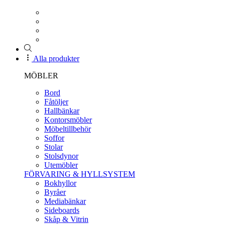
Alla produkter
MÖBLER
Bord
Fåtöljer
Hallbänkar
Kontorsmöbler
Möbeltillbehör
Soffor
Stolar
Stolsdynor
Utemöbler
FÖRVARING & HYLLSYSTEM
Bokhyllor
Byråer
Mediabänkar
Sideboards
Skåp & Vitrin