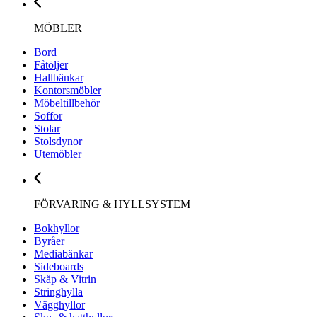
MÖBLER
Bord
Fåtöljer
Hallbänkar
Kontorsmöbler
Möbeltillbehör
Soffor
Stolar
Stolsdynor
Utemöbler
FÖRVARING & HYLLSYSTEM
Bokhyllor
Byråer
Mediabänkar
Sideboards
Skåp & Vitrin
Stringhylla
Vägghyllor