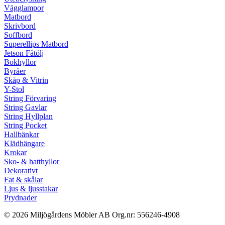
Vägglampor
Matbord
Skrivbord
Soffbord
Superellips Matbord
Jetson Fåtölj
Bokhyllor
Byråer
Skåp & Vitrin
Y-Stol
String Förvaring
String Gavlar
String Hyllplan
String Pocket
Hallbänkar
Klädhängare
Krokar
Sko- & hatthyllor
Dekorativt
Fat & skålar
Ljus & ljusstakar
Prydnader
© 2026 Miljögårdens Möbler AB Org.nr: 556246-4908