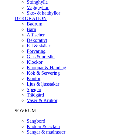
Stringhylla
Vägghyllor
Sko- & hatthyllor
DEKORATION
Badrum
Barn
Affischer
Dekorativt
Fat & skålar
Förvaring
Glas & porslin
Klockor
Knoppar & Handtag
Kök & Servering
Kontor
Ljus & ljusstakar
Speglar
Trädgård
Vaser & Krukor
SOVRUM
Sängbord
Kuddar & täcken
Sängar & madrasser