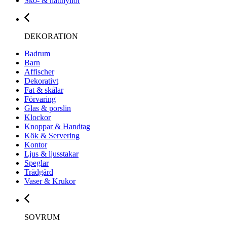
Sko- & hatthyllor
DEKORATION
Badrum
Barn
Affischer
Dekorativt
Fat & skålar
Förvaring
Glas & porslin
Klockor
Knoppar & Handtag
Kök & Servering
Kontor
Ljus & ljusstakar
Speglar
Trädgård
Vaser & Krukor
SOVRUM