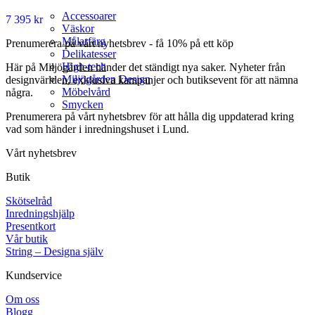
Accessoarer
7 395
kr
Väskor
Målarfärg
Prenumerera på vårt nyhetsbrev - få 10% på ett köp
Delikatesser
High-tech
Här på Miljögården händer det ständigt nya saker. Nyheter från
Miljögården Design
designvärlden, exklusiva kampanjer och butiksevent för att nämna
Möbelvård
några.
Smycken
Prenumerera på vårt nyhetsbrev för att hålla dig uppdaterad kring
vad som händer i inredningshuset i Lund.
Vårt nyhetsbrev
Butik
Skötselråd
Inredningshjälp
Presentkort
Vår butik
String – Designa själv
Kundservice
Om oss
Blogg