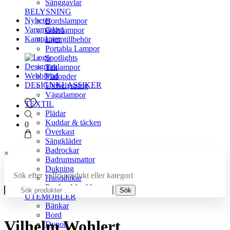
Sänggavlar
BELYSNING
Nyheter
Bordslampor
Varumärken
Golvlampor
Kampanjer
Lamptillbehör
Portabla Lampor
Spotlights
Designrea
Taklampor
Webbfynd
Plafonder
DESIGNKLASSIKER
Utebelysning
Vägglampor
TEXTIL
Plädar
Kuddar & täcken
0
Överkast
Sängkläder
Badrockar
×
Badrumsmattor
Dukning
Sök efter valfri produkt eller kategori
Handdukar
Sök
Prydnadskuddar
Sök
efter:
UTEMÖBLER
Bänkar
Bord
Vilhelm Wohlert
Dynor