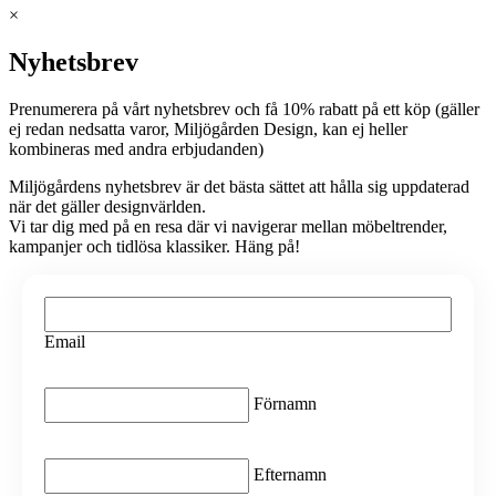
×
Nyhetsbrev
Prenumerera på vårt nyhetsbrev och få 10% rabatt på ett köp (gäller
ej redan nedsatta varor, Miljögården Design, kan ej heller
kombineras med andra erbjudanden)
Miljögårdens nyhetsbrev är det bästa sättet att hålla sig uppdaterad
när det gäller designvärlden.
Vi tar dig med på en resa där vi navigerar mellan möbeltrender,
kampanjer och tidlösa klassiker. Häng på!
Email
(Obligatoriskt)
Email
Namn
(Obligatoriskt)
Förnamn
Namn
(Obligatoriskt)
Efternamn