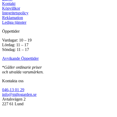
Kontakt
Köpvillkor
Integritetspolicy
Reklamation
Lediga tjänster
Öppettider
Vardagar: 10 – 19
Lördag: 11 – 17
Söndag: 11 – 17
Avvikande Öppettider
*
Gäller ordinarie priser
och utvalda varumärken.
Kontakta oss
046-13 01 29
info@miljogarden.se
Avtalsvägen 2
227 61 Lund