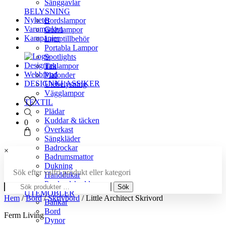
Sänggavlar
BELYSNING
Nyheter
Bordslampor
Varumärken
Golvlampor
Kampanjer
Lamptillbehör
Portabla Lampor
Spotlights
Designrea
Taklampor
Webbfynd
Plafonder
DESIGNKLASSIKER
Utebelysning
Vägglampor
TEXTIL
Plädar
Kuddar & täcken
0
Överkast
Sängkläder
Badrockar
×
Badrumsmattor
Dukning
Sök efter valfri produkt eller kategori
Handdukar
Sök
Prydnadskuddar
Sök
efter:
UTEMÖBLER
Hem
/
Bord
/
Skrivbord
/ Little Architect Skrivord
Bänkar
Bord
Ferm Living
Dynor