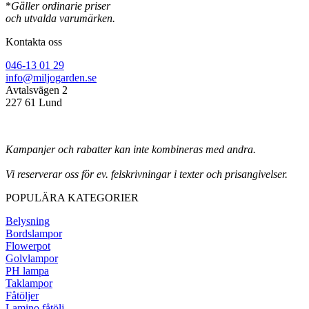
*
Gäller ordinarie priser
och utvalda varumärken.
Kontakta oss
046-13 01 29
info@miljogarden.se
Avtalsvägen 2
227 61 Lund
Kampanjer och rabatter kan inte kombineras med andra.
Vi reserverar oss för ev. felskrivningar i texter och prisangivelser.
POPULÄRA KATEGORIER
Belysning
Bordslampor
Flowerpot
Golvlampor
PH lampa
Taklampor
Fåtöljer
Lamino fåtölj