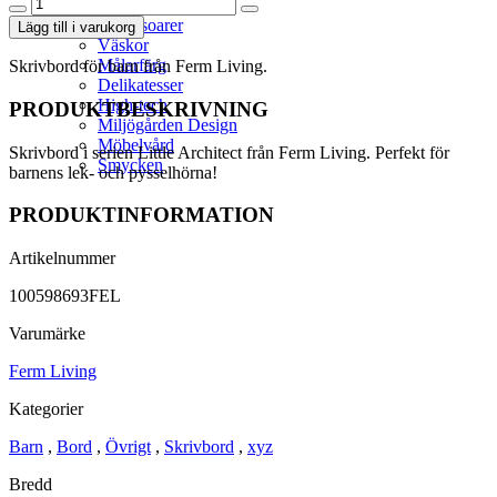
Little
Architect
Accessoarer
Lägg till i varukorg
Skrivord
Väskor
mängd
Målarfärg
Skrivbord för barn från Ferm Living.
Delikatesser
High-tech
PRODUKTBESKRIVNING
Miljögården Design
Möbelvård
Skrivbord i serien Little Architect från Ferm Living. Perfekt för
Smycken
barnens lek- och pysselhörna!
PRODUKTINFORMATION
Artikelnummer
100598693FEL
Varumärke
Ferm Living
Kategorier
Barn
,
Bord
,
Övrigt
,
Skrivbord
,
xyz
Bredd