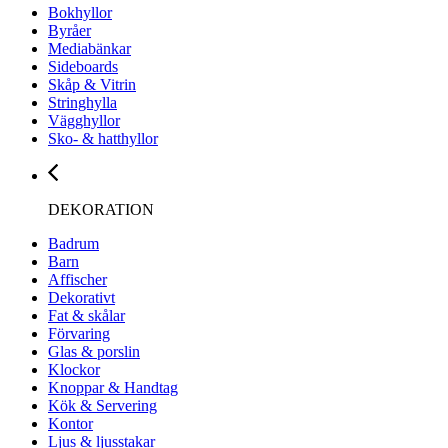
Bokhyllor
Byråer
Mediabänkar
Sideboards
Skåp & Vitrin
Stringhylla
Vägghyllor
Sko- & hatthyllor
DEKORATION
Badrum
Barn
Affischer
Dekorativt
Fat & skålar
Förvaring
Glas & porslin
Klockor
Knoppar & Handtag
Kök & Servering
Kontor
Ljus & ljusstakar