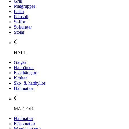
Grill
Matgrupper
Pallar
Parasoll
Soffor
Solsängar
Stolar
HALL
Galgar
Hallbänkar
Klädhängare
Krokar
Sko- & hatthyllor
Hallmattor
MATTOR
Hallmattor
Köksmattor
Matplatsmattor