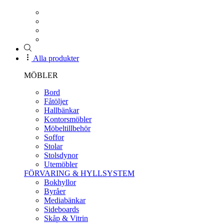
Alla produkter
MÖBLER
Bord
Fåtöljer
Hallbänkar
Kontorsmöbler
Möbeltillbehör
Soffor
Stolar
Stolsdynor
Utemöbler
FÖRVARING & HYLLSYSTEM
Bokhyllor
Byråer
Mediabänkar
Sideboards
Skåp & Vitrin