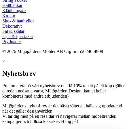
String Pocket
Hallbänkar
Klädhängare
Krokar
Sko- & hatthyllor
Dekorativt
Fat & skålar
Ljus & ljusstakar
Prydnader
© 2026 Miljögårdens Möbler AB Org.nr: 556246-4908
×
Nyhetsbrev
Prenumerera på vårt nyhetsbrev och få 10% rabatt på ett köp (gäller
ej redan nedsatta varor, Miljögården Design, kan ej heller
kombineras med andra erbjudanden)
Miljögårdens nyhetsbrev är det bästa sättet att hålla sig uppdaterad
när det gäller designvärlden.
Vi tar dig med på en resa där vi navigerar mellan möbeltrender,
kampanjer och tidlösa klassiker. Häng på!