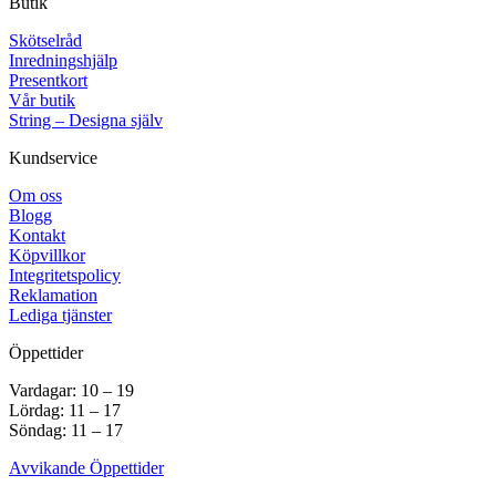
Butik
Skötselråd
Inredningshjälp
Presentkort
Vår butik
String – Designa själv
Kundservice
Om oss
Blogg
Kontakt
Köpvillkor
Integritetspolicy
Reklamation
Lediga tjänster
Öppettider
Vardagar: 10 – 19
Lördag: 11 – 17
Söndag: 11 – 17
Avvikande Öppettider