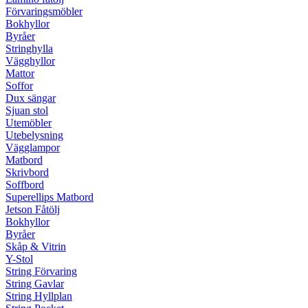
Förvaringsmöbler
Bokhyllor
Byråer
Stringhylla
Vägghyllor
Mattor
Soffor
Dux sängar
Sjuan stol
Utemöbler
Utebelysning
Vägglampor
Matbord
Skrivbord
Soffbord
Superellips Matbord
Jetson Fåtölj
Bokhyllor
Byråer
Skåp & Vitrin
Y-Stol
String Förvaring
String Gavlar
String Hyllplan