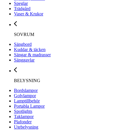
Speglar
Trädgård
Vaser & Krukor
SOVRUM
Sängbord
Kuddar & täcken
Sängar & madrasser
Sänggavlar
BELYSNING
Bordslampor
Golvlampor
Lamptillbehör
Portabla Lampor
Spotlights
Taklampor
Plafonder
Utebelysning