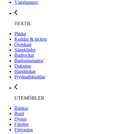
Vägglampor
TEXTIL
Plädar
Kuddar & täcken
Överkast
Sängkläder
Badrockar
Badrumsmattor
Dukning
Handdukar
Prydnadskuddar
UTEMÖBLER
Bänkar
Bord
Dynor
Fåtöljer
Förvaring