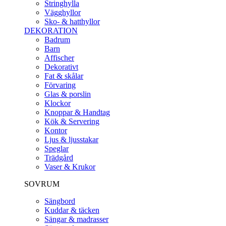
Stringhylla
Vägghyllor
Sko- & hatthyllor
DEKORATION
Badrum
Barn
Affischer
Dekorativt
Fat & skålar
Förvaring
Glas & porslin
Klockor
Knoppar & Handtag
Kök & Servering
Kontor
Ljus & ljusstakar
Speglar
Trädgård
Vaser & Krukor
SOVRUM
Sängbord
Kuddar & täcken
Sängar & madrasser