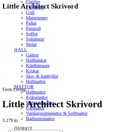
Fåtöljer
Little Architect Skrivord
Förvaring
Grill
Matgrupper
Pallar
Parasoll
Soffor
Solsängar
Stolar
HALL
PRODUKTBESKRIVNING
Galgar
Hallbänkar
Skrivbord i serien Little Architect från Ferm Living.
Klädhängare
Perfekt för barnens lek- och pysselhörna!
Krokar
Sko- & hatthyllor
Hallmattor
MATTOR
Ferm Living
Hallmattor
Köksmattor
Little Architect Skrivord
Matplatsmattor
Utemattor
Vardagsrumsmattor & Soffmattor
Badrumsmattor
3 279
kr
ÖVRIGT