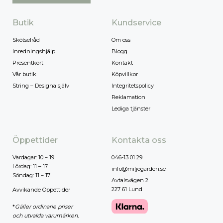
Butik
Kundservice
Skötselråd
Om oss
Inredningshjälp
Blogg
Presentkort
Kontakt
Vår butik
Köpvillkor
String – Designa själv
Integritetspolicy
Reklamation
Lediga tjänster
Öppettider
Kontakta oss
Vardagar: 10 – 19
046-13 01 29
Lördag: 11 – 17
info@miljogarden.se
Söndag: 11 – 17
Avtalsvägen 2
227 61 Lund
Avvikande Öppettider
*
Gäller ordinarie priser
och utvalda varumärken.