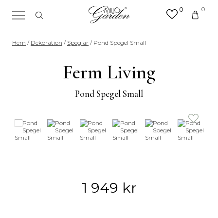
0
0
×
Sök efter valfri produkt eller
Hem
/
Dekoration
/
Speglar
/ Pond Spegel Small
kategori
Sök
Ferm Living
efter:
Pond Spegel Small
1 949
kr