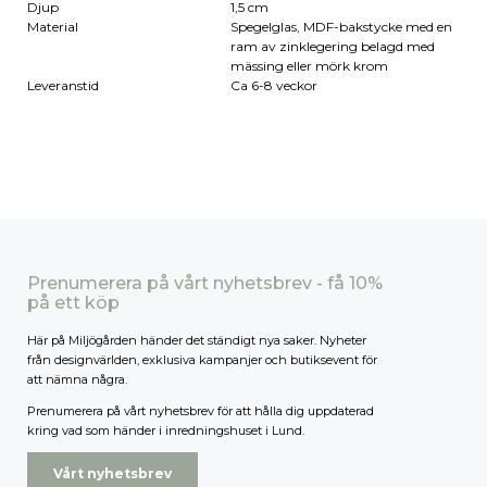
Djup
1,5 cm
Material
Spegelglas, MDF-bakstycke med en
ram av zinklegering belagd med
mässing eller mörk krom
Leveranstid
Ca 6-8 veckor
Prenumerera på vårt nyhetsbrev - få 10%
på ett köp
Här på Miljögården händer det ständigt nya saker. Nyheter
från designvärlden, exklusiva kampanjer och butiksevent för
att nämna några.
Prenumerera på vårt nyhetsbrev för att hålla dig uppdaterad
kring vad som händer i inredningshuset i Lund.
Vårt nyhetsbrev