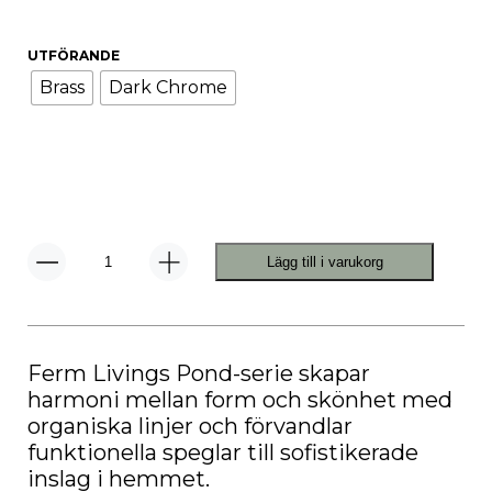
UTFÖRANDE
Brass
Dark Chrome
Lägg till i varukorg
Pond
Spegel
Small
mängd
Ferm Livings Pond-serie skapar
harmoni mellan form och skönhet med
organiska linjer och förvandlar
funktionella speglar till sofistikerade
inslag i hemmet.