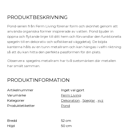
PRODUKTBESKRIVNING
Pond-serien från Ferm Living förenar form och skönhet genom att
använda organiska former inspirerade av vatten. Pond bjuder in
öppna och flytande linjer till ditt hem och förvandlar den funktionella
spegeln till en dekorativ och sofistikerad väggdetalj. De böjda
kanterna hålls av en tunn metallram och kan hängas i valfri riktning
så att du kan hitta den perfekta passformen för din plats.
Observera: spegelns metallram har två svetsmärken där metallen
har smält samman.
PRODUKTINFORMATION
Artikelnummer
Inget val gjort
Varumärke
Ferm Living
Kategorier
Dekoration
,
Speglar
,
xyz
Produktetiketter
Pond
Bredd
52 cm
Höjd
50 cm