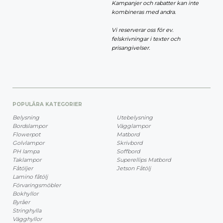
Kampanjer och rabatter kan inte
kombineras med andra.
Vi reserverar oss för ev.
felskrivningar i texter och
prisangivelser.
POPULÄRA KATEGORIER
Belysning
Utebelysning
Bordslampor
Vägglampor
Flowerpot
Matbord
Golvlampor
Skrivbord
PH lampa
Soffbord
Taklampor
Superellips Matbord
Fåtöljer
Jetson Fåtölj
Lamino fåtölj
Förvaringsmöbler
Bokhyllor
Byråer
Stringhylla
Vägghyllor