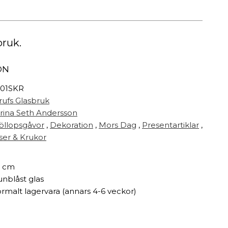
Målarfärg
Delikatesser
High-tech
bruk.
Miljögården Design
Möbelvård
ON
Smycken
01SKR
rufs Glasbruk
r
rina Seth Andersson
öllopsgåvor
,
Dekoration
,
Mors Dag
,
Presentartiklar
,
ser & Krukor
7 cm
nblåst glas
rmalt lagervara (annars 4-6 veckor)