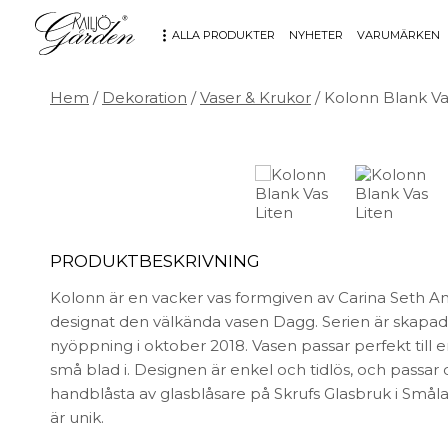
ALLA PRODUKTER
NYHETER
VARUMÄRKEN
Hem
/
Dekoration
/
Vaser & Krukor
/ Kolonn Blank Va
MÖBLER
DEKORATION
Bord
Badrum
Fåtöljer
Barn
Hallbänkar
Affischer
Kontorsmöbler
Dekorativt
PRODUKTBESKRIVNING
Möbeltillbehör
Fat & skålar
Soffor
Förvaring
Kolonn är en vacker vas formgiven av Carina Seth A
Stolar
Glas & porslin
designat den välkända vasen Dagg. Serien är skapad
nyöppning i oktober 2018. Vasen passar perfekt till en
Stolsdynor
Klockor
små blad i. Designen är enkel och tidlös, och passar
Utemöbler
Knoppar & Handtag
handblåsta av glasblåsare på Skrufs Glasbruk i Småland
Kök & Servering
är unik.
Kontor
Ljus & ljusstakar