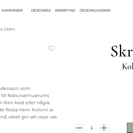
KAMPANJER
DESIGNREA
WEBBFYND
DESIGNKLASSIKER
Sök efter 
s Liten
Sök
BELYSNING
UTEMÖBLE
efter:
Skr
Bordslampor
Bänkar
Golvlampor
Bord
Ko
Lamptillbehör
Dynor
Portabla Lampor
Fåtöljer
Spotlights
Förvaring
Taklampor
Grill
ndersson, som
Plafonder
Matgrupper
 till Nationalmuseums
 liten kvist eller några
Utebelysning
Pallar
 de flesta hem. Kolonn är
Vägglampor
Parasoll
, vilket gör att varje vas
Soffor
Solsängar
Kolonn
Stolar