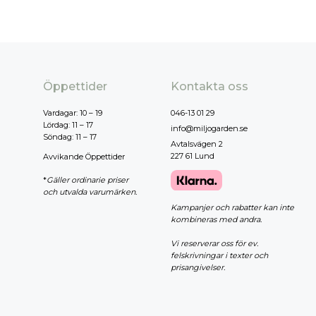
Öppettider
Kontakta oss
Vardagar: 10 – 19
046-13 01 29
Lördag: 11 – 17
info@miljogarden.se
Söndag: 11 – 17
Avtalsvägen 2
227 61 Lund
Avvikande Öppettider
*
Gäller ordinarie priser
och utvalda varumärken.
Kampanjer och rabatter kan inte
kombineras med andra.
Vi reserverar oss för ev.
felskrivningar i texter och
prisangivelser.