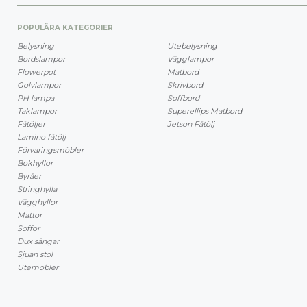
POPULÄRA KATEGORIER
Belysning
Utebelysning
Bordslampor
Vägglampor
Flowerpot
Matbord
Golvlampor
Skrivbord
PH lampa
Soffbord
Taklampor
Superellips Matbord
Fåtöljer
Jetson Fåtölj
Lamino fåtölj
Förvaringsmöbler
Bokhyllor
Byråer
Stringhylla
Vägghyllor
Mattor
Soffor
Dux sängar
Sjuan stol
Utemöbler