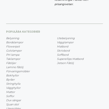
prisangivelser.
POPULÄRA KATEGORIER
Belysning
Utebelysning
Bordslampor
Vägglampor
Flowerpot
Matbord
Golvlampor
Skrivbord
PH lampa
Soffbord
Taklampor
Superellips Matbord
Fåtöljer
Jetson Fåtölj
Lamino fåtölj
Förvaringsmöbler
Bokhyllor
Byråer
Stringhylla
Vägghyllor
Mattor
Soffor
Dux sängar
Sjuan stol
Utemöbler