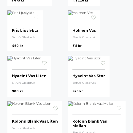
1 475
kr
fr.
1 228
kr
Högsta pris
Fris Ljuslykta
Holmen Vas
Skrufs Glasbruk
Skrufs Glasbruk
460
kr
315
kr
Hyacint Vas Liten
Hyacint Vas Stor
Skrufs Glasbruk
Skrufs Glasbruk
900
kr
925
kr
Kolonn Blank Vas Liten
Kolonn Blank Vas
Mellan
Skrufs Glasbruk
Skrufs Glasbruk