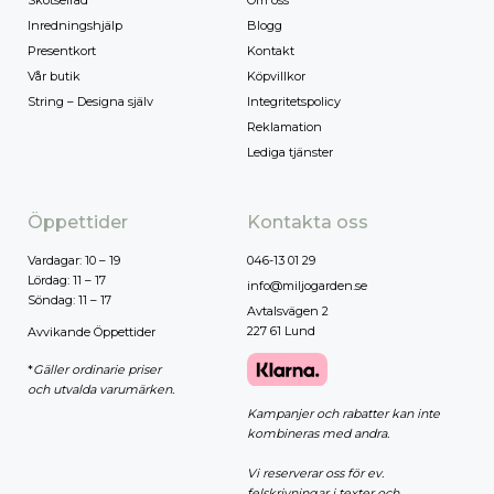
Skötselråd
Om oss
Inredningshjälp
Blogg
Presentkort
Kontakt
Vår butik
Köpvillkor
String – Designa själv
Integritetspolicy
Reklamation
Lediga tjänster
Öppettider
Kontakta oss
Vardagar: 10 – 19
046-13 01 29
Lördag: 11 – 17
info@miljogarden.se
Söndag: 11 – 17
Avtalsvägen 2
227 61 Lund
Avvikande Öppettider
*
Gäller ordinarie priser
och utvalda varumärken.
Kampanjer och rabatter kan inte
kombineras med andra.
Vi reserverar oss för ev.
felskrivningar i texter och