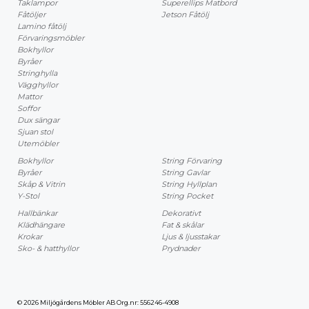
Taklampor
Superellips Matbord
Fåtöljer
Jetson Fåtölj
Lamino fåtölj
Förvaringsmöbler
Bokhyllor
Byråer
Stringhylla
Vägghyllor
Mattor
Soffor
Dux sängar
Sjuan stol
Utemöbler
Bokhyllor
String Förvaring
Byråer
String Gavlar
Skåp & Vitrin
String Hyllplan
Y-Stol
String Pocket
Hallbänkar
Dekorativt
Klädhängare
Fat & skålar
Krokar
Ljus & ljusstakar
Sko- & hatthyllor
Prydnader
© 2026 Miljögårdens Möbler AB Org.nr: 556246-4908