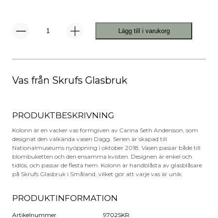
Lägg till i varukorg
Kolonn
Vas
Stor
mängd
Vas från Skrufs Glasbruk
PRODUKTBESKRIVNING
Kolonn är en vacker vas formgiven av Carina Seth Andersson, som
designat den välkända vasen Dagg. Serien är skapad till
Nationalmuseums nyöppning i oktober 2018. Vasen passar både till
blombuketten och den ensamma kvisten. Designen är enkel och
tidlös, och passar de flesta hem. Kolonn är handblåsta av glasblåsare
på Skrufs Glasbruk i Småland, vilket gör att varje vas är unik.
PRODUKTINFORMATION
Artikelnummer
9702SKR