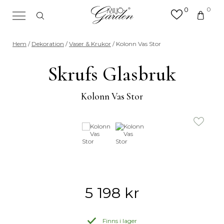
0
0
×
Sök efter valfri produkt eller
Hem
/
Dekoration
/
Vaser & Krukor
/ Kolonn Vas Stor
kategori
Sök
Skrufs Glasbruk
efter:
Kolonn Vas Stor
5 198
kr
Finns i lager