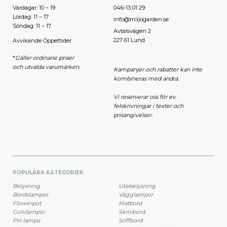
Vardagar: 10 – 19
046-13 01 29
Lördag: 11 – 17
info@miljogarden.se
Söndag: 11 – 17
Avtalsvägen 2
227 61 Lund
Avvikande Öppettider
*
Gäller ordinarie priser
och utvalda varumärken.
Kampanjer och rabatter kan inte
kombineras med andra.
Vi reserverar oss för ev.
felskrivningar i texter och
prisangivelser.
POPULÄRA KATEGORIER
Belysning
Utebelysning
Bordslampor
Vägglampor
Flowerpot
Matbord
Golvlampor
Skrivbord
PH lampa
Soffbord