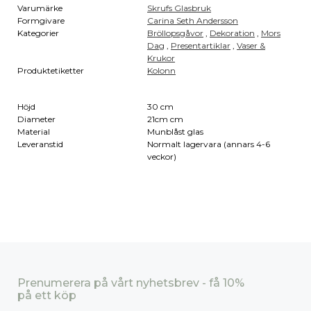
Varumärke
Skrufs Glasbruk
Formgivare
Carina Seth Andersson
Kategorier
Bröllopsgåvor
,
Dekoration
,
Mors
Dag
,
Presentartiklar
,
Vaser &
Krukor
Produktetiketter
Kolonn
Höjd
30 cm
Diameter
21cm cm
Material
Munblåst glas
Leveranstid
Normalt lagervara (annars 4-6
veckor)
Prenumerera på vårt nyhetsbrev - få 10%
på ett köp