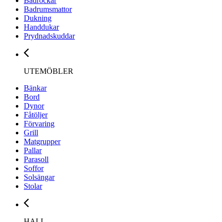
Badrockar
Badrumsmattor
Dukning
Handdukar
Prydnadskuddar
UTEMÖBLER
Bänkar
Bord
Dynor
Fåtöljer
Förvaring
Grill
Matgrupper
Pallar
Parasoll
Soffor
Solsängar
Stolar
HALL