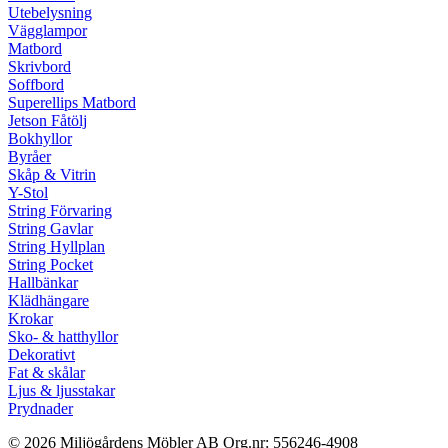
Utebelysning
Vägglampor
Matbord
Skrivbord
Soffbord
Superellips Matbord
Jetson Fåtölj
Bokhyllor
Byråer
Skåp & Vitrin
Y-Stol
String Förvaring
String Gavlar
String Hyllplan
String Pocket
Hallbänkar
Klädhängare
Krokar
Sko- & hatthyllor
Dekorativt
Fat & skålar
Ljus & ljusstakar
Prydnader
© 2026 Miljögårdens Möbler AB Org.nr: 556246-4908