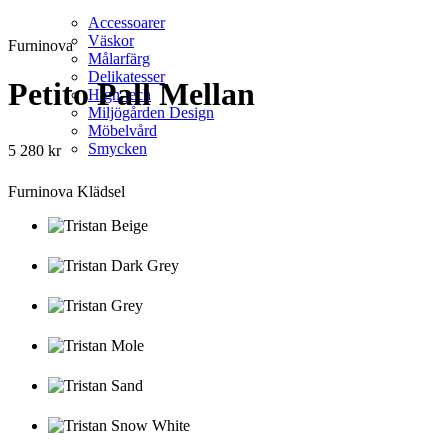
Accessoarer
Väskor
Furninova
Målarfärg
Delikatesser
Petito Pall Mellan
High-tech
Miljögården Design
Möbelvård
Smycken
5 280
kr
Furninova Klädsel