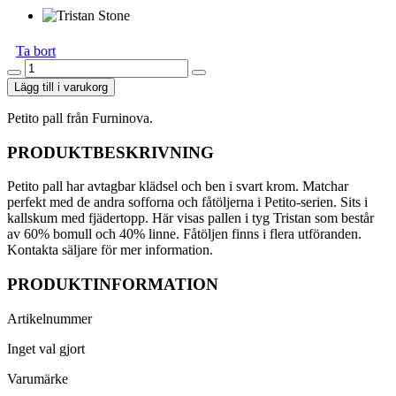
Ta bort
Petito
Pall
Lägg till i varukorg
Mellan
mängd
Petito pall från Furninova.
PRODUKTBESKRIVNING
Petito pall har avtagbar klädsel och ben i svart krom. Matchar
perfekt med de andra sofforna och fåtöljerna i Petito-serien. Sits i
kallskum med fjädertopp. Här visas pallen i tyg Tristan som består
av 60% bomull och 40% linne. Fåtöljen finns i flera utföranden.
Kontakta säljare för mer information.
PRODUKTINFORMATION
Artikelnummer
Inget val gjort
Varumärke