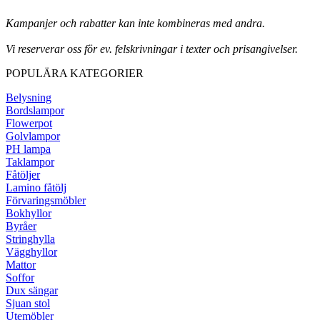
Kampanjer och rabatter kan inte kombineras med andra.
Vi reserverar oss för ev. felskrivningar i texter och prisangivelser.
POPULÄRA KATEGORIER
Belysning
Bordslampor
Flowerpot
Golvlampor
PH lampa
Taklampor
Fåtöljer
Lamino fåtölj
Förvaringsmöbler
Bokhyllor
Byråer
Stringhylla
Vägghyllor
Mattor
Soffor
Dux sängar
Sjuan stol
Utemöbler