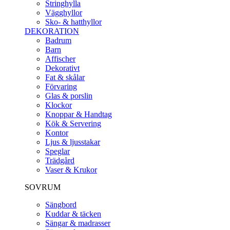
Stringhylla
Vägghyllor
Sko- & hatthyllor
DEKORATION
Badrum
Barn
Affischer
Dekorativt
Fat & skålar
Förvaring
Glas & porslin
Klockor
Knoppar & Handtag
Kök & Servering
Kontor
Ljus & ljusstakar
Speglar
Trädgård
Vaser & Krukor
SOVRUM
Sängbord
Kuddar & täcken
Sängar & madrasser