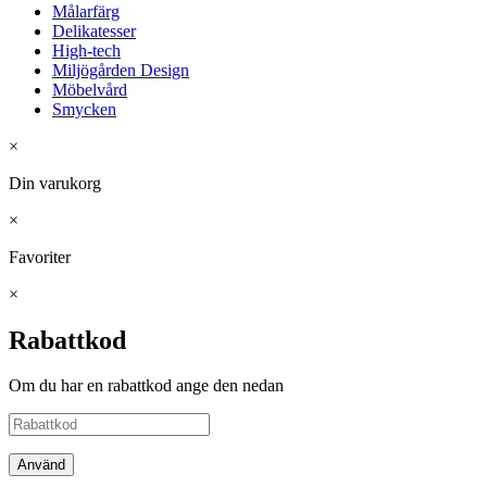
Målarfärg
Delikatesser
High-tech
Miljögården Design
Möbelvård
Smycken
×
Din varukorg
×
Favoriter
×
Rabattkod
Om du har en rabattkod ange den nedan
Använd