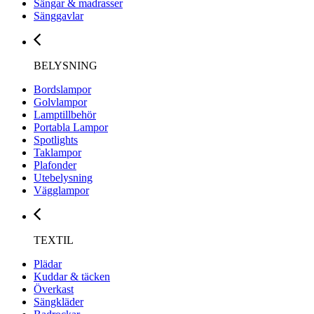
Sängar & madrasser
Sänggavlar
BELYSNING
Bordslampor
Golvlampor
Lamptillbehör
Portabla Lampor
Spotlights
Taklampor
Plafonder
Utebelysning
Vägglampor
TEXTIL
Plädar
Kuddar & täcken
Överkast
Sängkläder