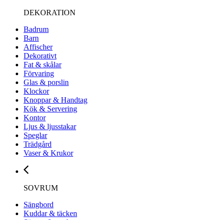
DEKORATION
Badrum
Barn
Affischer
Dekorativt
Fat & skålar
Förvaring
Glas & porslin
Klockor
Knoppar & Handtag
Kök & Servering
Kontor
Ljus & ljusstakar
Speglar
Trädgård
Vaser & Krukor
SOVRUM
Sängbord
Kuddar & täcken