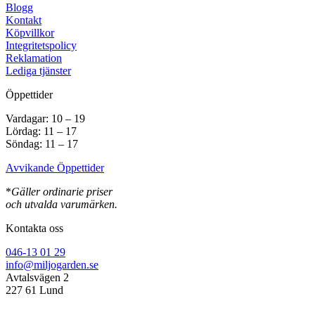
Blogg
Kontakt
Köpvillkor
Integritetspolicy
Reklamation
Lediga tjänster
Öppettider
Vardagar: 10 – 19
Lördag: 11 – 17
Söndag: 11 – 17
Avvikande Öppettider
*
Gäller ordinarie priser
och utvalda varumärken.
Kontakta oss
046-13 01 29
info@miljogarden.se
Avtalsvägen 2
227 61 Lund