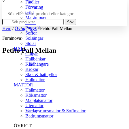
×
Fåtöljer
Förvaring
Grill
Sök efter valfri produkt eller kategori
Matgrupper
Sök
Sök
Pallar
efter:
Parasoll
Hem
/
Övrigt
/
xyz
/ Petito Pall Mellan
Soffor
Furninova
Solsängar
Stolar
HALL
Petito Pall Mellan
Galgar
Hallbänkar
Klädhängare
Krokar
Sko- & hatthyllor
Hallmattor
PRODUKTBESKRIVNING
MATTOR
Hallmattor
Petito pall har avtagbar klädsel och ben i svart krom.
Köksmattor
Matchar perfekt med de andra sofforna och fåtöljerna i
Matplatsmattor
Petito-serien. Sits i kallskum med fjädertopp. Här visas
Utemattor
pallen i tyg Tristan som består av 60% bomull och 40%
Vardagsrumsmattor & Soffmattor
linne. Fåtöljen finns i flera utföranden. Kontakta säljare
Badrumsmattor
för mer information.
ÖVRIGT