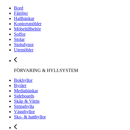
Bord
Fåtöljer
Hallbänkar
Kontorsmöbler
Möbeltillbehör
Soffor
Stolar
Stolsdynor
Utemöbler
FÖRVARING & HYLLSYSTEM
Bokhyllor
Byråer
Mediabänkar
Sideboards
Skåp & Vitrin
Stringhylla
Vägghyllor
Sko- & hatthyllor