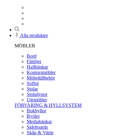
Alla produkter
MÖBLER
Bord
Fåtöljer
Hallbänkar
Kontorsmöbler
Möbeltillbehör
Soffor
Stolar
Stolsdynor
Utemöbler
FÖRVARING & HYLLSYSTEM
Bokhyllor
Byråer
Mediabänkar
Sideboards
Skåp & Vitrin