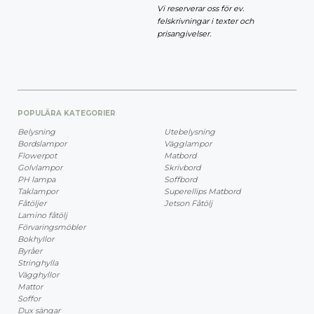
Vi reserverar oss för ev.
felskrivningar i texter och
prisangivelser.
POPULÄRA KATEGORIER
Belysning
Utebelysning
Bordslampor
Vägglampor
Flowerpot
Matbord
Golvlampor
Skrivbord
PH lampa
Soffbord
Taklampor
Superellips Matbord
Fåtöljer
Jetson Fåtölj
Lamino fåtölj
Förvaringsmöbler
Bokhyllor
Byråer
Stringhylla
Vägghyllor
Mattor
Soffor
Dux sängar