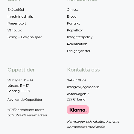
Skötselråd
Om oss
Inredningshjälp
Blogg
Presentkort
Kontakt
Vår butik
Köpvillkor
String – Designa själv
Integritetspolicy
Reklamation
Lediga tjänster
Öppettider
Kontakta oss
Vardagar: 10 – 19
046-13 01 29
Lördag: 11 – 17
info@miljogarden.se
Söndag: 11 – 17
Avtalsvägen 2
227 61 Lund
Avvikande Öppettider
*
Gäller ordinarie priser
och utvalda varumärken.
Kampanjer och rabatter kan inte
kombineras med andra.