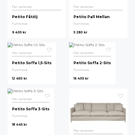
Fler varianter
Fler varianter
Högsta pris
Petito Fåtölj
Petito Pall Mellan
Furninova
Furninova
9 405
kr
5 280
kr
Fler varianter
Fler varianter
Petito Soffa 1,5-Sits
Petito Soffa 2-Sits
Furninova
Furninova
12 450
kr
16 405
kr
Fler varianter
Petito Soffa 3-Sits
Furninova
18 445
kr
Fler varianter