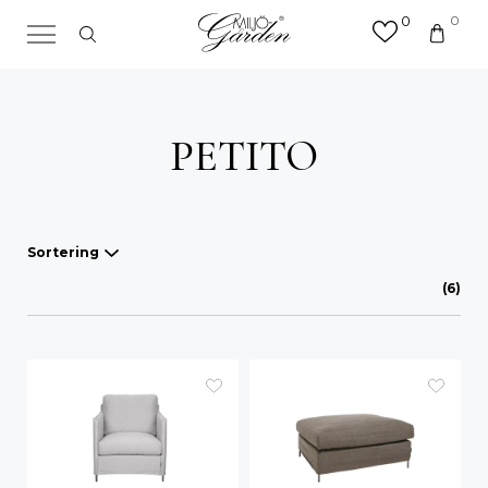
0
0
×
Sök efter valfri produkt eller
kategori
Sök
PETITO
efter:
Sortering
(6)
Våra favoriter
A-Ö
Mest sålda
Nyheter
Lägsta pris