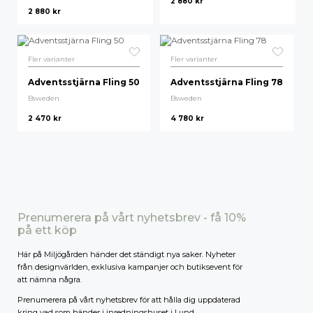
2 880
kr
2 880
kr
Högsta pris
Fler varianter
Fler varianter
Adventsstjärna Fling 50
Adventsstjärna Fling 78
Bsweden
Bsweden
2 470
kr
4 780
kr
Prenumerera på vårt nyhetsbrev - få 10%
på ett köp
Här på Miljögården händer det ständigt nya saker. Nyheter
från designvärlden, exklusiva kampanjer och butiksevent för
att nämna några.
Prenumerera på vårt nyhetsbrev för att hålla dig uppdaterad
kring vad som händer i inredningshuset i Lund.