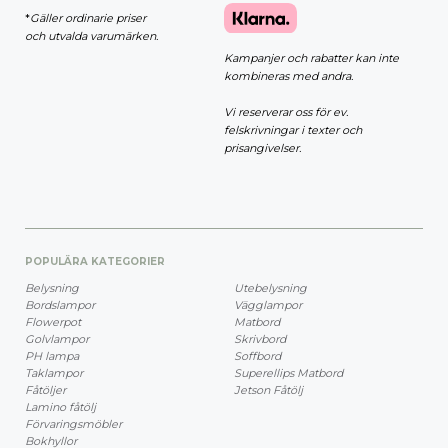
*
Gäller ordinarie priser
och utvalda varumärken.
Kampanjer och rabatter kan inte
kombineras med andra.
Vi reserverar oss för ev.
felskrivningar i texter och
prisangivelser.
POPULÄRA KATEGORIER
Belysning
Utebelysning
Bordslampor
Vägglampor
Flowerpot
Matbord
Golvlampor
Skrivbord
PH lampa
Soffbord
Taklampor
Superellips Matbord
Fåtöljer
Jetson Fåtölj
Lamino fåtölj
Förvaringsmöbler
Bokhyllor