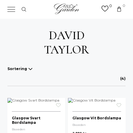
0
0
×
Sök efter valfri produkt eller
kategori
DAVID
Sök
efter:
TAYLOR
Sortering
(4)
Våra favoriter
A-Ö
Mest sålda
Glasgow Svart
Glasgow Vit Bordslampa
Nyheter
Bordslampa
Bsweden
Bsweden
Lägsta pris