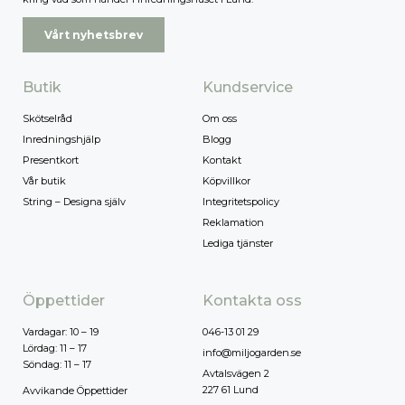
Vårt nyhetsbrev
Butik
Kundservice
Skötselråd
Om oss
Inredningshjälp
Blogg
Presentkort
Kontakt
Vår butik
Köpvillkor
String – Designa själv
Integritetspolicy
Reklamation
Lediga tjänster
Öppettider
Kontakta oss
Vardagar: 10 – 19
046-13 01 29
Lördag: 11 – 17
info@miljogarden.se
Söndag: 11 – 17
Avtalsvägen 2
227 61 Lund
Avvikande Öppettider