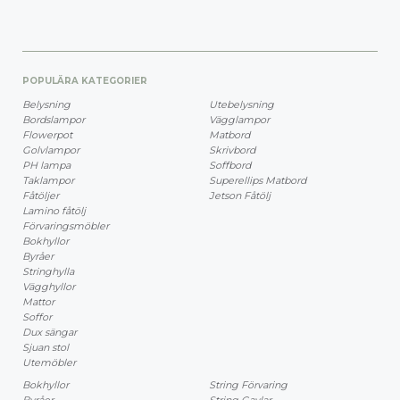
POPULÄRA KATEGORIER
Belysning
Utebelysning
Bordslampor
Vägglampor
Flowerpot
Matbord
Golvlampor
Skrivbord
PH lampa
Soffbord
Taklampor
Superellips Matbord
Fåtöljer
Jetson Fåtölj
Lamino fåtölj
Förvaringsmöbler
Bokhyllor
Byråer
Stringhylla
Vägghyllor
Mattor
Soffor
Dux sängar
Sjuan stol
Utemöbler
Bokhyllor
String Förvaring