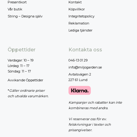
Presentkort
Kontakt
Vår butik
Köpvillkor
String – Designa själv
Integritetspolicy
Reklamation
Lediga tjänster
Öppettider
Kontakta oss
Vardagar: 10 – 19
046-13 01 29
Lördag: 11 – 17
info@miljogarden.se
Söndag: 11 – 17
Avtalsvägen 2
227 61 Lund
Avvikande Öppettider
*
Gäller ordinarie priser
och utvalda varumärken.
Kampanjer och rabatter kan inte
kombineras med andra.
Vi reserverar oss för ev.
felskrivningar i texter och
prisangivelser.