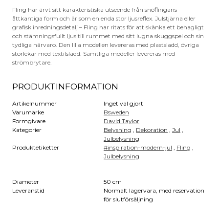
Fling har ärvt sitt karakteristiska utseende från snöflingans
åttkantiga form och är som en enda stor ljusreflex. Julstjärna eller
grafisk inredningsdetalj – Fling har ritats för att skänka ett behagligt
och stämningsfullt ljus till rummet med sitt lugna skuggspel och sin
tydliga närvaro. Den lilla modellen levereras med plastsladd, övriga
storlekar med textilsladd. Samtliga modeller levereras med
strömbrytare.
PRODUKTINFORMATION
Artikelnummer
Inget val gjort
Varumärke
Bsweden
Formgivare
David Taylor
Kategorier
Belysning
,
Dekoration
,
Jul
,
Julbelysning
Produktetiketter
#inspiration-modern-jul
,
Fling
,
Julbelysning
Diameter
50 cm
Leveranstid
Normalt lagervara, med reservation
för slutförsäljning