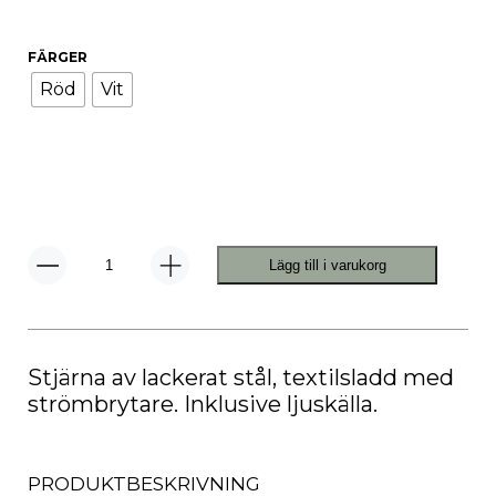
FÄRGER
Röd
Vit
Lägg till i varukorg
Adventsstjärna
Fling
50
mängd
Stjärna av lackerat stål, textilsladd med
strömbrytare. Inklusive ljuskälla.
PRODUKTBESKRIVNING