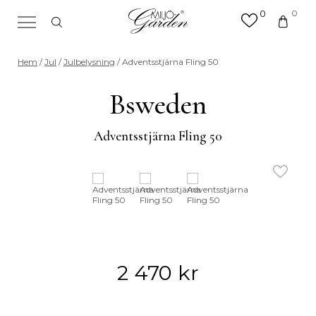
0
0
×
Sök efter valfri produkt eller
Hem
/
Jul
/
Julbelysning
/ Adventsstjärna Fling 50
kategori
Sök
Bsweden
efter:
Adventsstjärna Fling 50
2 470
kr