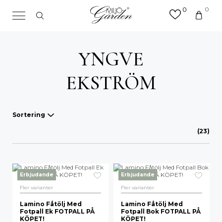
0
0
×
Sök efter valfri produkt eller
kategori
YNGVE
Sök
efter:
EKSTRÖM
Sortering
(23)
Våra favoriter
A-Ö
Erbjudande
Erbjudande
Mest sålda
Fler varianter
Fler varianter
Nyheter
Lamino Fåtölj Med
Lamino Fåtölj Med
Fotpall Ek FOTPALL PÅ
Fotpall Bok FOTPALL PÅ
KÖPET!
KÖPET!
Lägsta pris