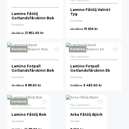
Fler varianter
Lamino Fåtölj Valnöt
Lamino Fåtölj
Tyg
Gotlandsfårskinn Bok
Swedese
Swedese
23 400
kr
19 656
kr
26 015
kr
21 852.60
kr
Kampanj
Kampanj
Fler varianter
Lamino Fotpall
Lamino Fotpall
Gotlandsfårskinn Bok
Gotlandsfårskinn Ek
Swedese
Swedese
10 490
kr
8 811.60
kr
11 290
kr
9 483.60
kr
Kampanj
Fler varianter
Fler varianter
Lamino Fåtölj Bok
Arka Fåtölj Björk
Swedese
Stolab