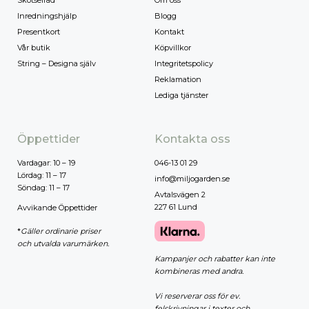
Skötselråd
Om oss
Inredningshjälp
Blogg
Presentkort
Kontakt
Vår butik
Köpvillkor
String – Designa själv
Integritetspolicy
Reklamation
Lediga tjänster
Öppettider
Kontakta oss
Vardagar: 10 – 19
046-13 01 29
Lördag: 11 – 17
info@miljogarden.se
Söndag: 11 – 17
Avtalsvägen 2
227 61 Lund
Avvikande Öppettider
*
Gäller ordinarie priser
och utvalda varumärken.
Kampanjer och rabatter kan inte
kombineras med andra.
Vi reserverar oss för ev.
felskrivningar i texter och