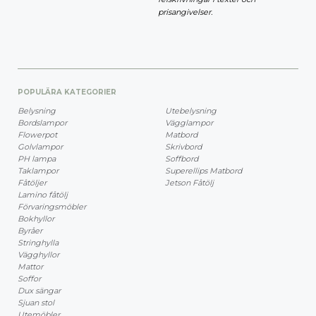
prisangivelser.
POPULÄRA KATEGORIER
Belysning
Utebelysning
Bordslampor
Vägglampor
Flowerpot
Matbord
Golvlampor
Skrivbord
PH lampa
Soffbord
Taklampor
Superellips Matbord
Fåtöljer
Jetson Fåtölj
Lamino fåtölj
Förvaringsmöbler
Bokhyllor
Byråer
Stringhylla
Vägghyllor
Mattor
Soffor
Dux sängar
Sjuan stol
Utemöbler