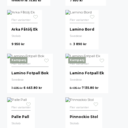
19 895
kr
16 711.80
kr
7 950
kr
Fler varianter
Fler varianter
Arka Fåtölj Ek
Lamino Bord
Stolab
Swedese
9 950
kr
fr.
3 890
kr
Kampanj
Kampanj
Fler varianter
Fler varianter
Lamino Fotpall Bok
Lamino Fotpall Ek
Swedese
Swedese
7 695
kr
6 463.80
kr
8 495
kr
7 135.80
kr
Fler varianter
Fler varianter
Palle Pall
Pinnockio Stol
Stolab
Stolab