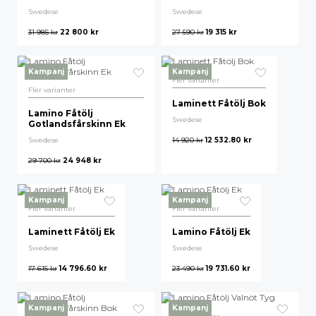
Swedese
Swedese
Högsta pris
31 985
kr
22 800
kr
27 590
kr
19 315
kr
Kampanj
Kampanj
Fler varianter
Fler varianter
Laminett Fåtölj Bok
Lamino Fåtölj
Swedese
Gotlandsfårskinn Ek
Swedese
14 920
kr
12 532.80
kr
29 700
kr
24 948
kr
Kampanj
Kampanj
Fler varianter
Fler varianter
Laminett Fåtölj Ek
Lamino Fåtölj Ek
Swedese
Swedese
17 615
kr
14 796.60
kr
23 490
kr
19 731.60
kr
Kampanj
Kampanj