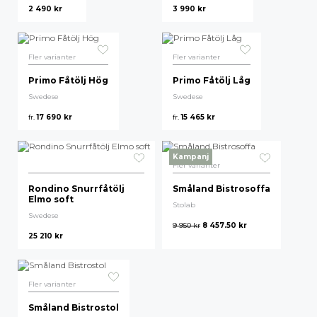
2 490
kr
3 990
kr
Fler varianter
Fler varianter
Primo Fåtölj Hög
Primo Fåtölj Låg
Swedese
Swedese
fr.
17 690
kr
fr.
15 465
kr
Kampanj
Fler varianter
Rondino Snurrfåtölj
Småland Bistrosoffa
Elmo soft
Stolab
Swedese
9 950
kr
8 457.50
kr
25 210
kr
Fler varianter
Småland Bistrostol