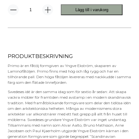
Lägg till i varukorg
Primo
Fåtölj
Hög
mängd
PRODUKTBESKRIVNING
Primo är en fåtölj formgiven av Yngve Ekström, skaparen av
Laminofåtöljen. Primo finns med hög och låg rygg och har en
tillhörande pall. Den höga fåtöljen levereras med nackkudde i samma
färg som den flätade linnefjorden.
Swedeses idé är den samma idag som för sextio år sedan: Att skapa
vackra möbler för framtiden med avstamp i en modern skandinavisk
tradition. Med framåtblickande formgivare som delar den tidlösa idén
om den arkitektoniska helheten. Många av modernismens stora
arkitekter var allkonstnärer med ett fast grepp på allt från huset till
möblerna. Swedeses grundare Yngve Ekström var inget undantag.
Tillsammans med namn som Alvar Aalto, Bruno Mathsson, Arne
Jacobsen och Paul Kjaerholm utgjorde Yngve Ekström kärnan i den
generation formgivare som gjorde begreppet ”Scandinavian