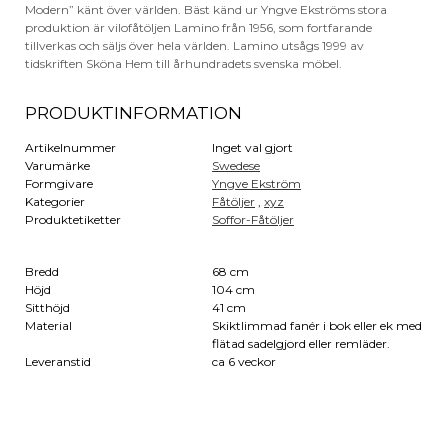
Modern” känt över världen. Bäst känd ur Yngve Ekströms stora
produktion är vilofåtöljen Lamino från 1956, som fortfarande
tillverkas och säljs över hela världen. Lamino utsågs 1999 av
tidskriften Sköna Hem till århundradets svenska möbel.
PRODUKTINFORMATION
Artikelnummer
Inget val gjort
Varumärke
Swedese
Formgivare
Yngve Ekström
Kategorier
Fåtöljer
,
xyz
Produktetiketter
Soffor-Fåtöljer
Bredd
68 cm
Höjd
104 cm
Sitthöjd
41 cm
Material
Skiktlimmad fanér i bok eller ek med
flätad sadelgjord eller remläder.
Leveranstid
ca 6 veckor