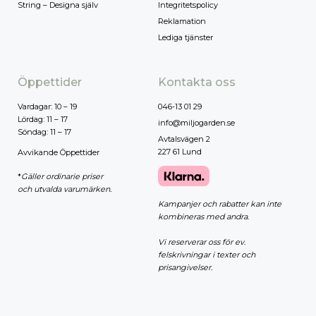
String – Designa själv
Integritetspolicy
Reklamation
Lediga tjänster
Öppettider
Kontakta oss
Vardagar: 10 – 19
046-13 01 29
Lördag: 11 – 17
info@miljogarden.se
Söndag: 11 – 17
Avtalsvägen 2
227 61 Lund
Avvikande Öppettider
*
Gäller ordinarie priser
och utvalda varumärken.
Kampanjer och rabatter kan inte
kombineras med andra.
Vi reserverar oss för ev.
felskrivningar i texter och
prisangivelser.