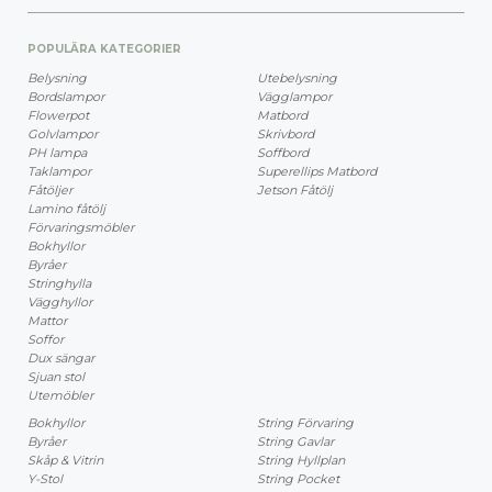
POPULÄRA KATEGORIER
Belysning
Utebelysning
Bordslampor
Vägglampor
Flowerpot
Matbord
Golvlampor
Skrivbord
PH lampa
Soffbord
Taklampor
Superellips Matbord
Fåtöljer
Jetson Fåtölj
Lamino fåtölj
Förvaringsmöbler
Bokhyllor
Byråer
Stringhylla
Vägghyllor
Mattor
Soffor
Dux sängar
Sjuan stol
Utemöbler
Bokhyllor
String Förvaring
Byråer
String Gavlar
Skåp & Vitrin
String Hyllplan
Y-Stol
String Pocket