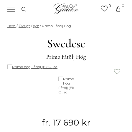
0
0
×
Sök efter valfri produkt eller
Hem
/
Övrigt
/
xyz
/ Primo Fåtölj Hög
kategori
Sök
Swedese
efter:
Primo Fåtölj Hög
fr.
17 690
kr