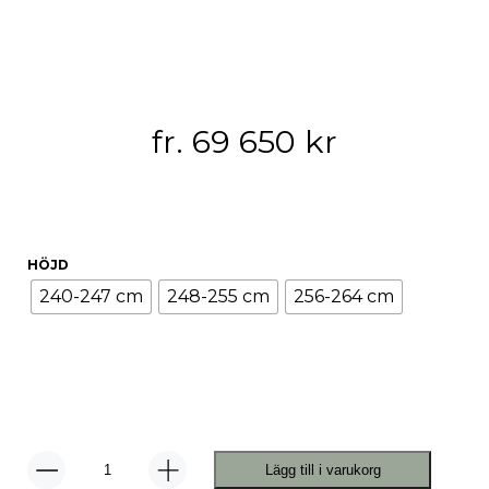
fr.
69 650
kr
HÖJD
240-247 cm
248-255 cm
256-264 cm
Lägg till i varukorg
Pira