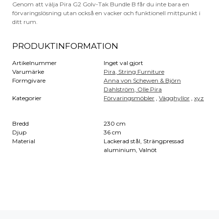
Genom att välja Pira G2 Golv-Tak Bundle B får du inte bara en
förvaringslösning utan också en vacker och funktionell mittpunkt i
ditt rum.
PRODUKTINFORMATION
Artikelnummer
Inget val gjort
Varumärke
Pira,
String Furniture
Formgivare
Anna von Schewen & Björn
Dahlström,
Olle Pira
Kategorier
Förvaringsmöbler
,
Vägghyllor
,
xyz
Bredd
230 cm
Djup
36 cm
Material
Lackerad stål, Strängpressad
aluminium, Valnöt