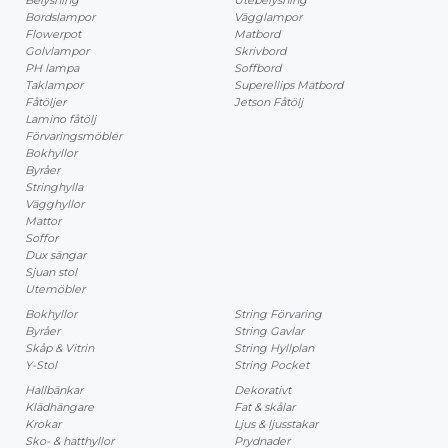
Bordslampor
Vägglampor
Flowerpot
Matbord
Golvlampor
Skrivbord
PH lampa
Soffbord
Taklampor
Superellips Matbord
Fåtöljer
Jetson Fåtölj
Lamino fåtölj
Förvaringsmöbler
Bokhyllor
Byråer
Stringhylla
Vägghyllor
Mattor
Soffor
Dux sängar
Sjuan stol
Utemöbler
Bokhyllor
String Förvaring
Byråer
String Gavlar
Skåp & Vitrin
String Hyllplan
Y-Stol
String Pocket
Hallbänkar
Dekorativt
Klädhängare
Fat & skålar
Krokar
Ljus & ljusstakar
Sko- & hatthyllor
Prydnader