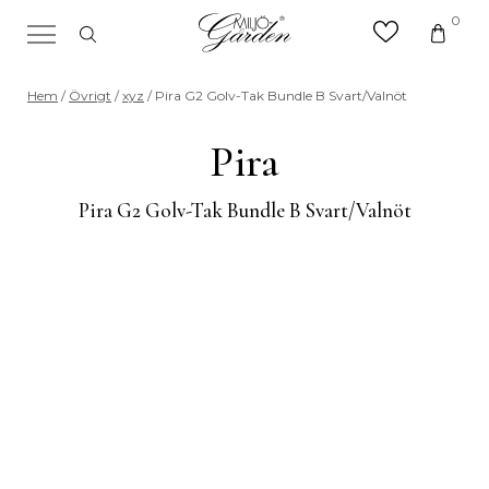
0
×
Sök efter valfri produkt eller
Hem
/
Övrigt
/
xyz
/ Pira G2 Golv-Tak Bundle B Svart/Valnöt
kategori
Sök
Pira
efter:
Pira G2 Golv-Tak Bundle B Svart/Valnöt