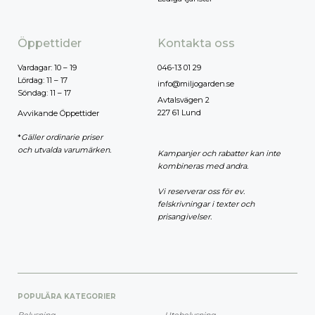
Öppettider
Kontakta oss
Vardagar: 10 – 19
046-13 01 29
Lördag: 11 – 17
info@miljogarden.se
Söndag: 11 – 17
Avtalsvägen 2
227 61 Lund
Avvikande Öppettider
*
Gäller ordinarie priser
och utvalda varumärken.
Kampanjer och rabatter kan inte
kombineras med andra.
Vi reserverar oss för ev.
felskrivningar i texter och
prisangivelser.
POPULÄRA KATEGORIER
Belysning
Utebelysning