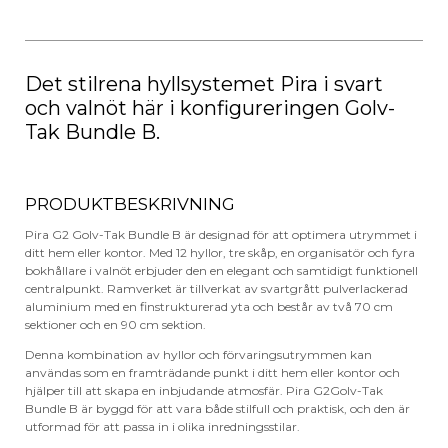
G2
Golv-
Tak
Bundle
B
Svart/Valnöt
Det stilrena hyllsystemet Pira i svart
mängd
och valnöt här i konfigureringen Golv-
Tak Bundle B.
PRODUKTBESKRIVNING
Pira G2 Golv-Tak Bundle B är designad för att optimera utrymmet i
ditt hem eller kontor. Med 12 hyllor, tre skåp, en organisatör och fyra
bokhållare i valnöt erbjuder den en elegant och samtidigt funktionell
centralpunkt. Ramverket är tillverkat av svartgrått pulverlackerad
aluminium med en finstrukturerad yta och består av två 70 cm
sektioner och en 90 cm sektion.
Denna kombination av hyllor och förvaringsutrymmen kan
användas som en framträdande punkt i ditt hem eller kontor och
hjälper till att skapa en inbjudande atmosfär. Pira G2Golv-Tak
Bundle B är byggd för att vara både stilfull och praktisk, och den är
utformad för att passa in i olika inredningsstilar.