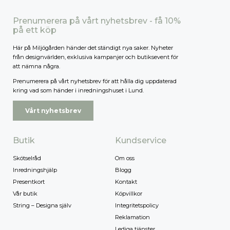
Prenumerera på vårt nyhetsbrev - få 10%
på ett köp
Här på Miljögården händer det ständigt nya saker. Nyheter
från designvärlden, exklusiva kampanjer och butiksevent för
att nämna några.
Prenumerera på vårt nyhetsbrev för att hålla dig uppdaterad
kring vad som händer i inredningshuset i Lund.
Vårt nyhetsbrev
Butik
Kundservice
Skötselråd
Om oss
Inredningshjälp
Blogg
Presentkort
Kontakt
Vår butik
Köpvillkor
String – Designa själv
Integritetspolicy
Reklamation
Lediga tjänster