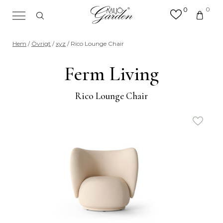
0
0
×
Sök efter valfri produkt eller
Hem
/
Övrigt
/
xyz
/ Rico Lounge Chair
kategori
Sök
Ferm Living
efter:
Rico Lounge Chair