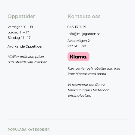
Öppettider
Kontakta oss
Vardagar: 10 – 19
046-13 01 29
Lördag: 11 – 17
info@miljogarden.se
Söndag: 11 – 17
Avtalsvägen 2
227 61 Lund
Avvikande Öppettider
*
Gäller ordinarie priser
och utvalda varumärken.
Kampanjer och rabatter kan inte
kombineras med andra.
Vi reserverar oss för ev.
felskrivningar i texter och
prisangivelser.
POPULÄRA KATEGORIER