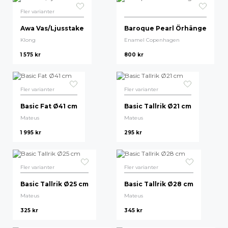
Fler varianter
Awa Vas/Ljusstake
Baroque Pearl Örhänge
Klong
Enamel Copenhagen
1 575
kr
800
kr
Fler varianter
Fler varianter
Basic Fat Ø41 cm
Basic Tallrik Ø21 cm
Mateus
Mateus
1 995
kr
295
kr
Fler varianter
Fler varianter
Basic Tallrik Ø25 cm
Basic Tallrik Ø28 cm
Mateus
Mateus
325
kr
345
kr