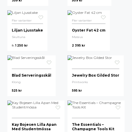
359
kr
509
kr
Högsta pris
STOFF
Fler varianter
Fler varianter
Alessi
Liljan Ljusstake
Oyster Fat 42 cm
Ichendorf
Skultuna
Mateus
fr.
1 250
kr
2 395
kr
Hein Studio
Ferm Living
Klippan
Blad Serveringsskål
Jewelry Box Gilded Stor
Enamel Copenhagen
Klong
Printworks
525
kr
595
kr
AKI
DBKD
Rifle Paper Co.
Kay Bojesen Lilla Apan
The Essentials –
Med Studentmössa
QlockTwo
Champagne Tools Kit