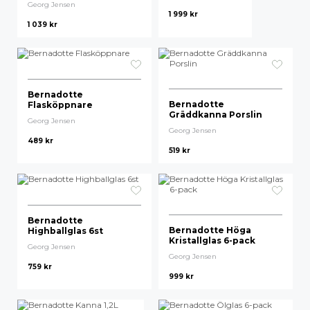
Georg Jensen
1 999
kr
1 039
kr
Bernadotte
Bernadotte
Flasköppnare
Gräddkanna Porslin
Georg Jensen
Georg Jensen
489
kr
519
kr
Bernadotte
Bernadotte Höga
Highballglas 6st
Kristallglas 6-pack
Georg Jensen
Georg Jensen
759
kr
999
kr