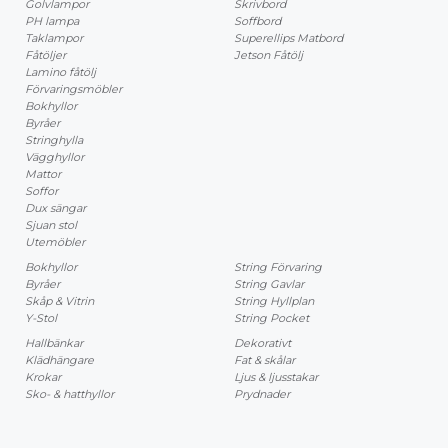
Golvlampor
Skrivbord
PH lampa
Soffbord
Taklampor
Superellips Matbord
Fåtöljer
Jetson Fåtölj
Lamino fåtölj
Förvaringsmöbler
Bokhyllor
Byråer
Stringhylla
Vägghyllor
Mattor
Soffor
Dux sängar
Sjuan stol
Utemöbler
Bokhyllor
String Förvaring
Byråer
String Gavlar
Skåp & Vitrin
String Hyllplan
Y-Stol
String Pocket
Hallbänkar
Dekorativt
Klädhängare
Fat & skålar
Krokar
Ljus & ljusstakar
Sko- & hatthyllor
Prydnader