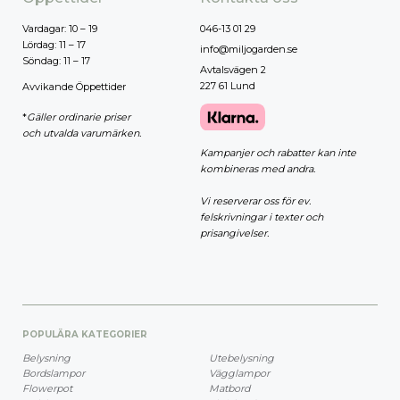
Vardagar: 10 – 19
046-13 01 29
Lördag: 11 – 17
info@miljogarden.se
Söndag: 11 – 17
Avtalsvägen 2
227 61 Lund
Avvikande Öppettider
*
Gäller ordinarie priser
och utvalda varumärken.
Kampanjer och rabatter kan inte
kombineras med andra.
Vi reserverar oss för ev.
felskrivningar i texter och
prisangivelser.
POPULÄRA KATEGORIER
Belysning
Utebelysning
Bordslampor
Vägglampor
Flowerpot
Matbord