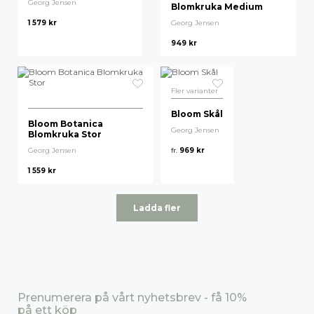
Georg Jensen
Blomkruka Medium
1 579
kr
Georg Jensen
949
kr
Fler varianter
Bloom Skål
Bloom Botanica
Georg Jensen
Blomkruka Stor
Georg Jensen
fr.
969
kr
1 559
kr
Ladda fler
Prenumerera på vårt nyhetsbrev - få 10%
på ett köp