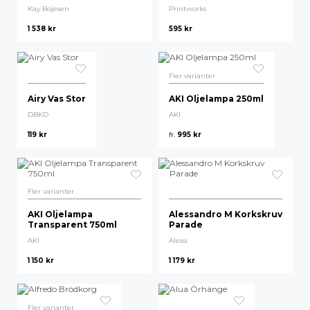
Kay Bojesen
Printworks
Kay Bojesen
1 538
kr
595
kr
Louis Poulsen
Vipp
Fler varianter
Airy Vas Stor
AKI Oljelampa 250ml
Eva Solo
DBKD
AKI
119
kr
fr.
995
kr
Fler varianter
AKI Oljelampa
Alessandro M Korkskruv
Transparent 750ml
Parade
AKI
Alessi
1 150
kr
1 179
kr
Fler varianter