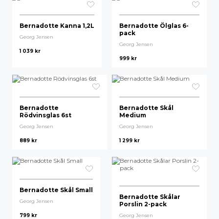
Bernadotte Kanna 1,2L
Bernadotte Ölglas 6-
pack
Georg Jensen
Georg Jensen
1 039
kr
999
kr
Bernadotte
Bernadotte Skål
Rödvinsglas 6st
Medium
Georg Jensen
Georg Jensen
889
kr
1 299
kr
Bernadotte Skål Small
Bernadotte Skålar
Georg Jensen
Porslin 2-pack
799
kr
Georg Jensen