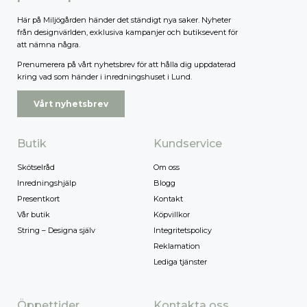
Här på Miljögården händer det ständigt nya saker. Nyheter
från designvärlden, exklusiva kampanjer och butiksevent för
att nämna några.
Prenumerera på vårt nyhetsbrev för att hålla dig uppdaterad
kring vad som händer i inredningshuset i Lund.
Vårt nyhetsbrev
Butik
Kundservice
Skötselråd
Om oss
Inredningshjälp
Blogg
Presentkort
Kontakt
Vår butik
Köpvillkor
String – Designa själv
Integritetspolicy
Reklamation
Lediga tjänster
Öppettider
Kontakta oss