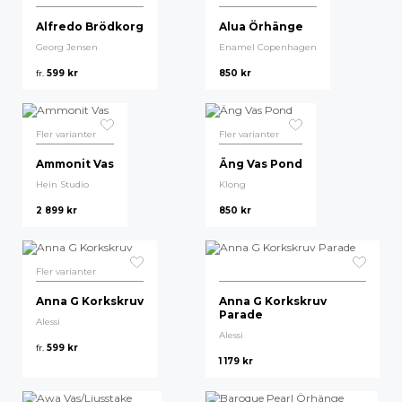
Alfredo Brödkorg
Alua Örhänge
Georg Jensen
Enamel Copenhagen
fr.
599
kr
850
kr
Fler varianter
Fler varianter
Ammonit Vas
Äng Vas Pond
Hein Studio
Klong
2 899
kr
850
kr
Fler varianter
Anna G Korkskruv
Anna G Korkskruv
Parade
Alessi
Alessi
fr.
599
kr
1 179
kr