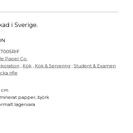
Målarfärg
Delikatesser
High-tech
rkad i Sverige.
Miljögården Design
Möbelvård
ON
Smycken
T005RIF
fle Paper Co.
r
koration
,
Kök
,
Kök & Servering
,
Student & Examen
cka rifle
 cm
minerat papper, björk
rmalt lagervara