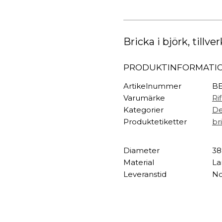
TEXTIL
Rund
Aviary
Plädar
mängd
Kuddar & täcken
HALL
Bricka i björk, tillve
Överkast
Sängkläder
Galgar
PRODUKTINFORMATI
Badrockar
Hallbänkar
Badrumsmattor
Klädhängare
Artikelnummer
BE
Dukning
Krokar
Varumärke
Ri
Handdukar
Sko- & hatthyllo
Kategorier
De
Prydnadskuddar
Hallmattor
Produktetiketter
bri
Diameter
38
Material
La
Leveranstid
No