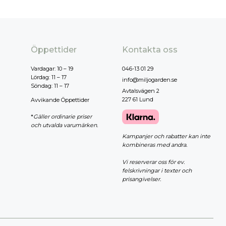
Öppettider
Kontakta oss
Vardagar: 10 – 19
046-13 01 29
Lördag: 11 – 17
info@miljogarden.se
Söndag: 11 – 17
Avtalsvägen 2
227 61 Lund
Avvikande Öppettider
*
Gäller ordinarie priser
och utvalda varumärken.
Kampanjer och rabatter kan inte
kombineras med andra.
Vi reserverar oss för ev.
felskrivningar i texter och
prisangivelser.