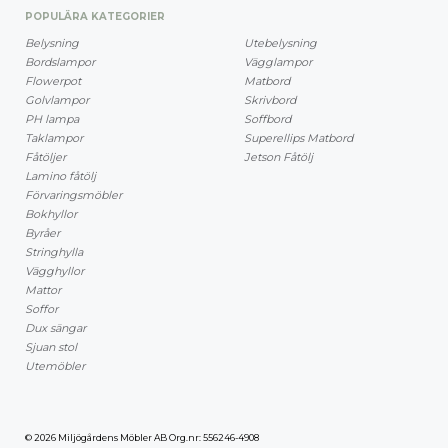
POPULÄRA KATEGORIER
Belysning
Utebelysning
Bordslampor
Vägglampor
Flowerpot
Matbord
Golvlampor
Skrivbord
PH lampa
Soffbord
Taklampor
Superellips Matbord
Fåtöljer
Jetson Fåtölj
Lamino fåtölj
Förvaringsmöbler
Bokhyllor
Byråer
Stringhylla
Vägghyllor
Mattor
Soffor
Dux sängar
Sjuan stol
Utemöbler
© 2026 Miljögårdens Möbler AB Org.nr: 556246-4908