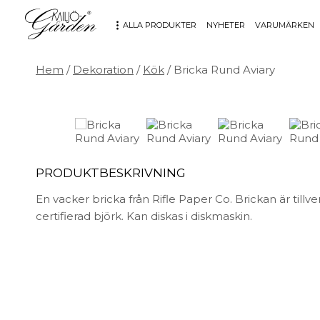
ALLA PRODUKTER
NYHETER
VARUMÄRKEN
Hem
/
Dekoration
/
Kök
/ Bricka Rund Aviary
MÖBLER
DEKORATION
Bord
Badrum
Fåtöljer
Barn
Hallbänkar
Affischer
PRODUKTBESKRIVNING
Kontorsmöbler
Dekorativt
Möbeltillbehör
Fat & skålar
En vacker bricka från Rifle Paper Co. Brickan är tillve
Soffor
Förvaring
certifierad björk. Kan diskas i diskmaskin.
Stolar
Glas & porslin
Stolsdynor
Klockor
Utemöbler
Knoppar & Handtag
Kök & Servering
Kontor
Ljus & ljusstakar