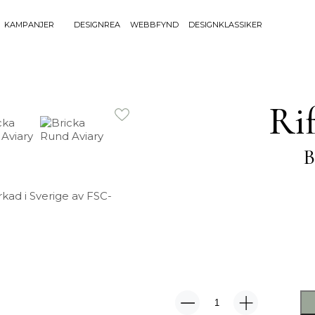
KAMPANJER
DESIGNREA
WEBBFYND
DESIGNKLASSIKER
Sök efter 
Sök
BELYSNING
UTEMÖBLE
efter:
Ri
Bordslampor
Bänkar
Golvlampor
Bord
B
Lamptillbehör
Dynor
Portabla Lampor
Fåtöljer
Spotlights
Förvaring
rkad i Sverige av FSC-
Taklampor
Grill
Plafonder
Matgrupper
Utebelysning
Pallar
Vägglampor
Parasoll
Soffor
Solsängar
Bricka
Stolar